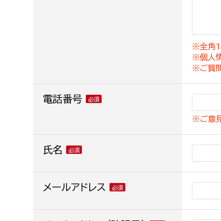
建築課
※全角1
※個人
上下水道局
教育部
※ご質
経営総務課
教育総
電話番号
給排水業務課
保健給
※ご意
水道整備課
教育指
下水道整備課
氏名
浄水管理課
農業委員会事務局
メールアドレス
議会局
農業委員会事務局
議会総