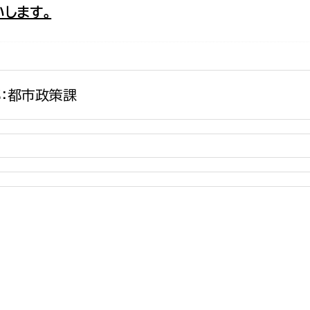
します。
政策課
産業政策課
観光
若者支援課
観光課
農政課
消防
水産海浜課
：都市政策課
病院
市議会
理者
市立総合医療センタ
患者サポートセンター
病院管理局：経営管理
病院管理局：施設用度
病院管理局：医事課