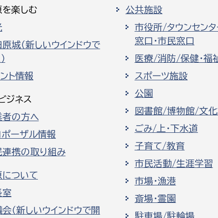
原を楽しむ
公共施設
光
市役所/タウンセンタ
窓口・市民窓口
田原城（新しいウインドウで
）
医療/消防/保健・福
ベント情報
スポーツ施設
公園
ビジネス
図書館/博物館/文
業者の方へ
ごみ/上・下水道
ロポーザル情報
子育て/教育
民連携の取り組み
市民活動/生涯学習
原について
市場・漁港
長室
斎場・霊園
議会（新しいウインドウで開
駐車場/駐輪場