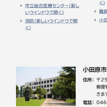
く）
市立総合医療センター（新し
職
いウインドウで開く）
小
消防（新しいウインドウで開
く）
小田原市
住所
〒2
郵便
きま
電話
046