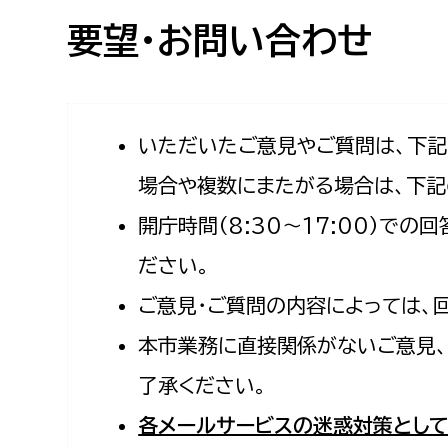
高校生・大学生など
要望・お問い合わせ
若者
妊産婦
市民部
防災部
いただいたご意見やご質問は、下
場合や複数にまたがる場合は、下記
地域政策課
防災対
高齢者
開庁時間（8:30〜17:00）で
地域安全課
障がい者
人権・男女共同参画課
ださい。
戸籍住民課
ご意見・ご質問の内容によっては、
傷病者
本市業務に直接関係がないご意見、
事業者
了承ください。
福祉健康部
子ども
各メールサービスの迷惑対策として
労働者