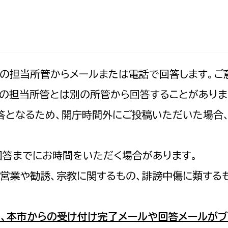
防災・安全
市税総務課
市民税課
福祉・健康
資産税課
環境・エネルギー
文化部
記の担当所管からメールまたは電話で回答します。ご
の担当所管とは別の所管から回答することがありま
策課
文化政策課
地域経済
の回答となるため、開庁時間外にご投稿いただいた場
生涯学習課
都市基盤
文化財課
図書館
回答までにお時間をいただく場合があります。
文化・生涯学習
スポーツ課
営業や勧誘、宗教に関するもの、誹謗中傷に類する
小田原城総合管理事
市民活動・地域づくり
若者部
経済部
、本市からの受け付け完了メールや回答メールがブ
行政経営