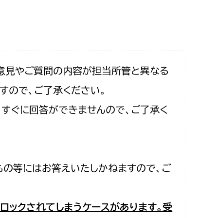
相談をしたい
支払いをしたい
働きたい
環境部
意見やご質問の内容が担当所管と異なる
すので、ご了承ください。
環境政策課
遊びたい
合、すぐに回答ができませんので、ご了承く
ゼロカーボン推進課
小田原のことを知りたい
環境保護課
環境事業センター
イベント・講座などに参加したい
もの等にはお答えいたしかねますので、ご
務所
まちづくりに関わりたい
都市部
ロックされてしまうケースがあります。受