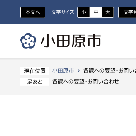
本文へ
文字サイズ
小
中
大
文字
いざというときに
対象者を選択
組織から探す
小田原市
各課への要望・お問い
現在位置
各課への要望・お問い合わせ
足あと
部に属さない室
企画部
新生児・乳幼児
休日救急外来
防
秘書室
企画政
幼稚園児・保育園児
広報広聴室
財政課
コンプライアンス推進室
資産マ
小・中学生
デジタ