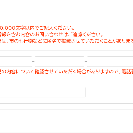
0,000文字以内でご記入ください。
情報を含む内容のお問い合わせはご遠慮ください。
選挙管理委員会事務
問は、市の刊行物などに匿名で掲載させていただくことがありま
務課
選挙管理委員会事務
-
-
食課
見の内容について確認させていただく場合がありますので、電話
導課
務課