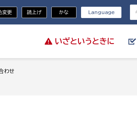
色変更
読上げ
かな
Language
いざと
いうときに
分野を選択
合わせ
総務部
戸籍
災・ハザードマップ
避難場所
策課
総務課
税
職員課
ネジメント課
財産管理課
教育・子育て
ル推進課
契約検査課