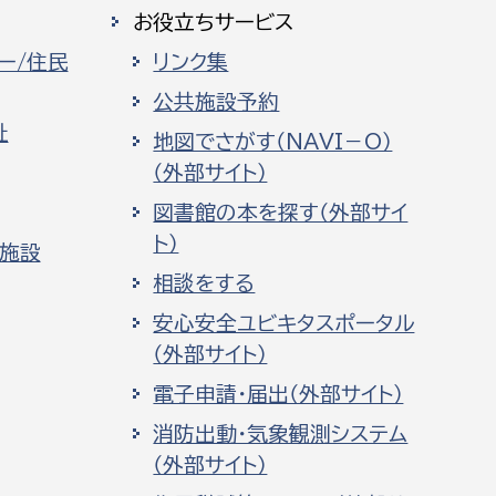
お役立ちサービス
ー/住民
リンク集
公共施設予約
祉
地図でさがす（NAVI－O）
（外部サイト）
図書館の本を探す（外部サイ
ト）
化施設
相談をする
安心安全ユビキタスポータル
（外部サイト）
電子申請・届出（外部サイト）
消防出動・気象観測システム
（外部サイト）