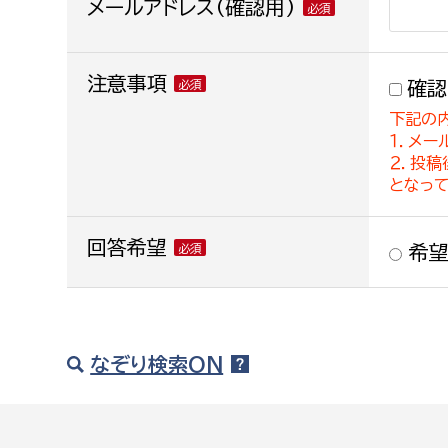
メールアドレス(確認用)
注意事項
確認
下記の
１．メー
２．投
となっ
回答希望
希望
なぞり検索ON