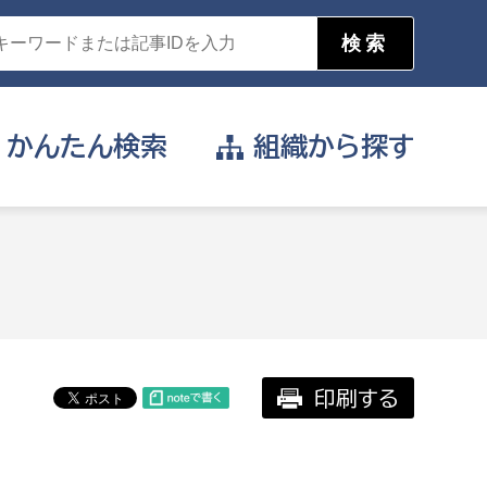
かんたん
検索
組織から
探す
目的を選択
公営事業部
支援や給付を受けたい
消防
事業課
届け出や申請をしたい
印刷する
証明書がほしい