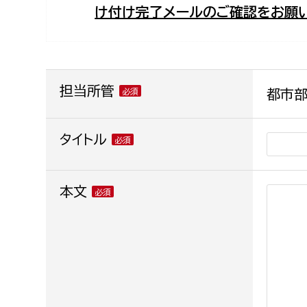
け付け完了メールのご確認をお願い
福祉政策課
子ども
求職者
生活援護課
子ども
高齢介護課
保育課
外国人
障がい福祉課
担当所管
都市部
保険課
ペット
健康づくり課
タイトル
建設部
会計管
本文
建設政策課
出納室
国県事業推進課
土木管理課
道水路整備課
みどり公園課