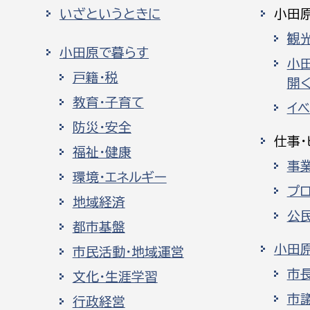
いざというときに
小田
観
小田原で暮らす
小
戸籍・税
開く
教育・子育て
イ
防災・安全
仕事・
福祉・健康
事
環境・エネルギー
プ
地域経済
公
都市基盤
小田
市民活動・地域運営
市
文化・生涯学習
市
行政経営