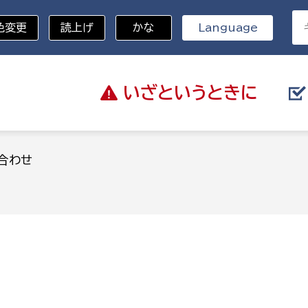
色変更
読上げ
かな
Language
いざと
いうときに
分野を選択
合わせ
総務部
戸籍
災・ハザードマップ
避難場所
策課
総務課
税
職員課
ネジメント課
財産管理課
教育・子育て
ル推進課
契約検査課