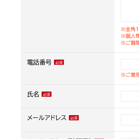
建築課
※全角1
※個人
上下水道局
教育部
※ご質
経営総務課
教育総
電話番号
給排水業務課
保健給
※ご意
水道整備課
教育指
下水道整備課
氏名
浄水管理課
農業委員会事務局
メールアドレス
議会局
農業委員会事務局
議会総