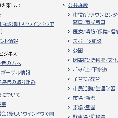
原を楽しむ
公共施設
光
市役所/タウンセンタ
窓口・市民窓口
田原城（新しいウインドウで
）
医療/消防/保健・福
ベント情報
スポーツ施設
公園
ビジネス
図書館/博物館/文
業者の方へ
ごみ/上・下水道
ロポーザル情報
子育て/教育
民連携の取り組み
市民活動/生涯学習
原について
市場・漁港
長室
斎場・霊園
議会（新しいウインドウで開
駐車場/駐輪場