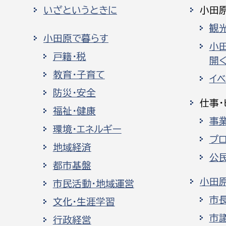
いざというときに
小田
観
小田原で暮らす
小
戸籍・税
開く
教育・子育て
イ
防災・安全
仕事・
福祉・健康
事
環境・エネルギー
プ
地域経済
公
都市基盤
小田
市民活動・地域運営
市
文化・生涯学習
市
行政経営