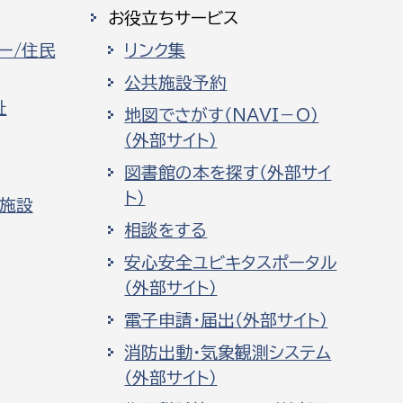
お役立ちサービス
ー/住民
リンク集
公共施設予約
祉
地図でさがす（NAVI－O）
（外部サイト）
図書館の本を探す（外部サイ
ト）
化施設
相談をする
安心安全ユビキタスポータル
（外部サイト）
電子申請・届出（外部サイト）
消防出動・気象観測システム
（外部サイト）