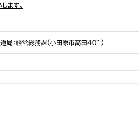
します。
政策課
産業政策課
観光
若者支援課
観光課
農政課
消防
水産海浜課
道局：経営総務課(小田原市高田401)
病院
市議会
理者
市立総合医療センタ
患者サポートセンター
病院管理局：経営管理
病院管理局：施設用度
病院管理局：医事課