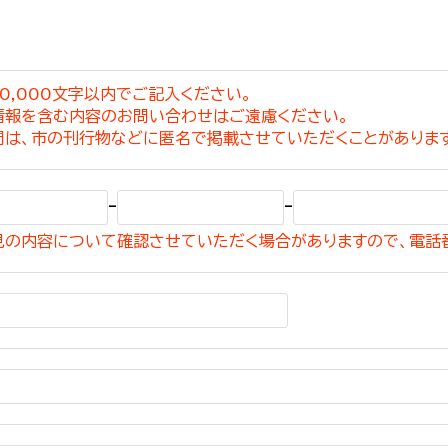
0,000文字以内でご記入ください。
情報を含む内容のお問い合わせはご遠慮ください。
選挙管理委員会事務
問は、市の刊行物などに匿名で掲載させていただくことがありま
務課
選挙管理委員会事務
-
-
食課
見の内容について確認させていただく場合がありますので、電話
導課
務課