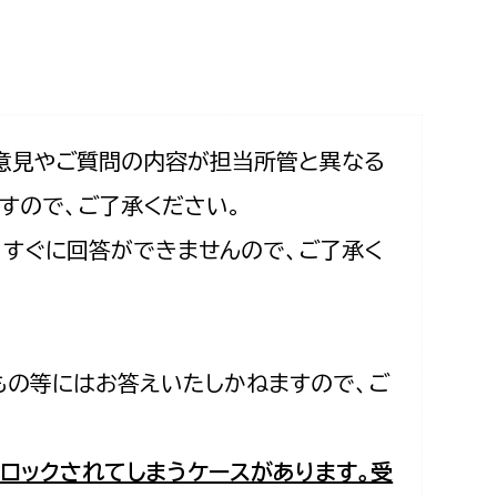
相談をしたい
支払いをしたい
働きたい
環境部
意見やご質問の内容が担当所管と異なる
すので、ご了承ください。
環境政策課
遊びたい
合、すぐに回答ができませんので、ご了承く
ゼロカーボン推進課
小田原のことを知りたい
環境保護課
環境事業センター
イベント・講座などに参加したい
もの等にはお答えいたしかねますので、ご
務所
まちづくりに関わりたい
都市部
ロックされてしまうケースがあります。受