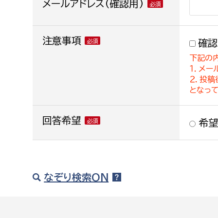
メールアドレス(確認用)
注意事項
確認
下記の
１．メー
２．投
となっ
回答希望
希望
なぞり検索ON