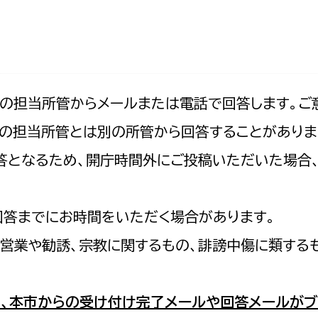
防災・安全
市税総務課
市民税課
福祉・健康
資産税課
環境・エネルギー
文化部
記の担当所管からメールまたは電話で回答します。ご
の担当所管とは別の所管から回答することがありま
策課
文化政策課
地域経済
の回答となるため、開庁時間外にご投稿いただいた場
生涯学習課
都市基盤
文化財課
図書館
回答までにお時間をいただく場合があります。
文化・生涯学習
スポーツ課
営業や勧誘、宗教に関するもの、誹謗中傷に類する
小田原城総合管理事
市民活動・地域づくり
若者部
経済部
、本市からの受け付け完了メールや回答メールがブ
行政経営