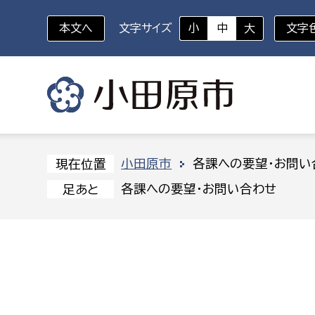
本文へ
文字サイズ
小
中
大
文字
いざというときに
対象者を選択
組織から探す
小田原市
各課への要望・お問い
現在位置
各課への要望・お問い合わせ
足あと
部に属さない室
企画部
新生児・乳幼児
休日救急外来
防
秘書室
企画政
幼稚園児・保育園児
広報広聴室
財政課
コンプライアンス推進室
資産マ
小・中学生
デジタ