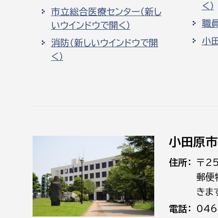
く）
市立総合医療センター（新し
職
いウインドウで開く）
小
消防（新しいウインドウで開
く）
小田原市
住所
〒2
郵便
きま
電話
046