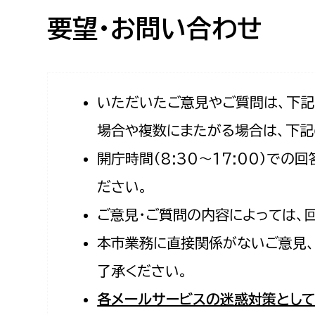
高校生・大学生など
要望・お問い合わせ
若者
妊産婦
市民部
防災部
いただいたご意見やご質問は、下
場合や複数にまたがる場合は、下記
地域政策課
防災対
高齢者
開庁時間（8:30〜17:00）で
地域安全課
障がい者
人権・男女共同参画課
ださい。
戸籍住民課
ご意見・ご質問の内容によっては、
傷病者
本市業務に直接関係がないご意見、
事業者
了承ください。
福祉健康部
子ども
各メールサービスの迷惑対策として
労働者