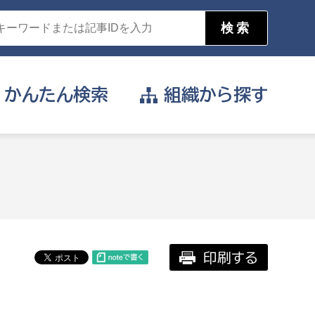
かんたん
検索
組織から
探す
目的を選択
公営事業部
支援や給付を受けたい
消防
事業課
届け出や申請をしたい
印刷する
証明書がほしい