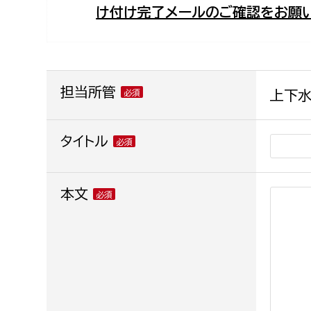
け付け完了メールのご確認をお願い
福祉政策課
子ども
求職者
生活援護課
子ども
高齢介護課
保育課
外国人
障がい福祉課
担当所管
上下水
保険課
ペット
健康づくり課
タイトル
建設部
会計管
本文
建設政策課
出納室
国県事業推進課
土木管理課
道水路整備課
みどり公園課