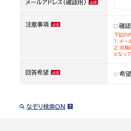
メールアドレス(確認用)
注意事項
確認
下記の
１．メー
２．投
となっ
回答希望
希望
なぞり検索ON