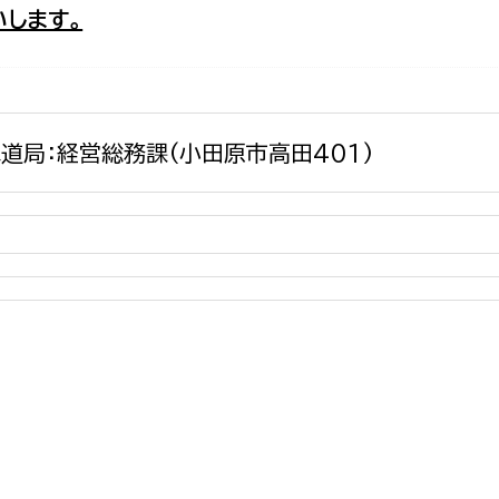
します。
政策課
産業政策課
観光
若者支援課
観光課
農政課
消防
水産海浜課
道局：経営総務課(小田原市高田401)
病院
市議会
理者
市立総合医療センタ
患者サポートセンター
病院管理局：経営管理
病院管理局：施設用度
病院管理局：医事課