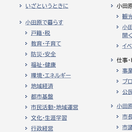
いざというときに
小田
観
小田原で暮らす
小
戸籍・税
開く
教育・子育て
イ
防災・安全
仕事・
福祉・健康
事
環境・エネルギー
プ
地域経済
公
都市基盤
小田
市民活動・地域運営
市
文化・生涯学習
市
行政経営