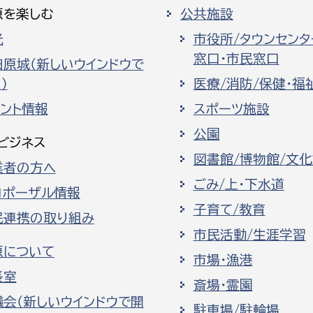
原を楽しむ
公共施設
光
市役所/タウンセンタ
窓口・市民窓口
田原城（新しいウインドウで
）
医療/消防/保健・福
ベント情報
スポーツ施設
公園
ビジネス
図書館/博物館/文
業者の方へ
ごみ/上・下水道
ロポーザル情報
子育て/教育
民連携の取り組み
市民活動/生涯学習
原について
市場・漁港
長室
斎場・霊園
議会（新しいウインドウで開
駐車場/駐輪場