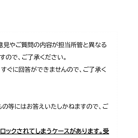
相談をしたい
支払いをしたい
働きたい
環境部
意見やご質問の内容が担当所管と異なる
すので、ご了承ください。
環境政策課
遊びたい
合、すぐに回答ができませんので、ご了承く
ゼロカーボン推進課
小田原のことを知りたい
環境保護課
環境事業センター
イベント・講座などに参加したい
もの等にはお答えいたしかねますので、ご
務所
まちづくりに関わりたい
都市部
ロックされてしまうケースがあります。受