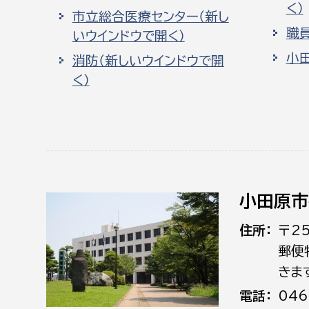
く）
市立総合医療センター（新し
職
いウインドウで開く）
小
消防（新しいウインドウで開
く）
小田原市
住所
〒2
郵便
きま
電話
046