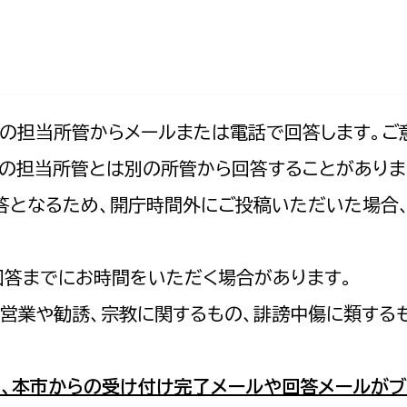
防災・安全
市税総務課
市民税課
福祉・健康
資産税課
環境・エネルギー
文化部
記の担当所管からメールまたは電話で回答します。ご
の担当所管とは別の所管から回答することがありま
策課
文化政策課
地域経済
の回答となるため、開庁時間外にご投稿いただいた場
生涯学習課
都市基盤
文化財課
図書館
回答までにお時間をいただく場合があります。
文化・生涯学習
スポーツ課
営業や勧誘、宗教に関するもの、誹謗中傷に類する
小田原城総合管理事
市民活動・地域づくり
若者部
経済部
、本市からの受け付け完了メールや回答メールがブ
行政経営