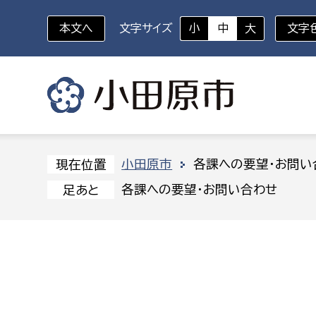
本文へ
文字サイズ
小
中
大
文字
いざというときに
対象者を選択
組織から探す
小田原市
各課への要望・お問い
現在位置
各課への要望・お問い合わせ
足あと
部に属さない室
企画部
新生児・乳幼児
休日救急外来
防
秘書室
企画政
幼稚園児・保育園児
広報広聴室
財政課
コンプライアンス推進室
資産マ
小・中学生
デジタ