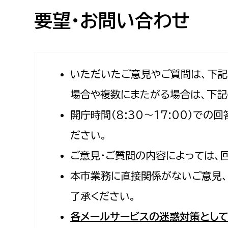
高校生・大学生など
要望・お問い合わせ
若者
妊産婦
市民部
防災部
いただいたご意見やご質問は、下
場合や複数にまたがる場合は、下記
地域政策課
防災対
高齢者
開庁時間（8:30〜17:00）で
地域安全課
障がい者
人権・男女共同参画課
ださい。
戸籍住民課
ご意見・ご質問の内容によっては、
傷病者
本市業務に直接関係がないご意見、
事業者
了承ください。
福祉健康部
子ども
各メールサービスの迷惑対策として
労働者