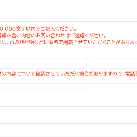
0,000文字以内でご記入ください。
情報を含む内容のお問い合わせはご遠慮ください。
選挙管理委員会事務
問は、市の刊行物などに匿名で掲載させていただくことがありま
務課
選挙管理委員会事務
-
-
食課
見の内容について確認させていただく場合がありますので、電話
導課
務課