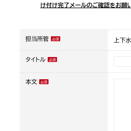
け付け完了メールのご確認をお願い
福祉政策課
子ども
求職者
生活援護課
子ども
高齢介護課
保育課
外国人
障がい福祉課
担当所管
上下水
保険課
ペット
健康づくり課
タイトル
建設部
会計管
本文
建設政策課
出納室
国県事業推進課
土木管理課
道水路整備課
みどり公園課