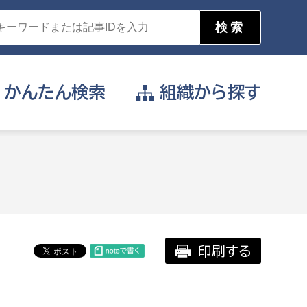
かんたん
検索
組織から
探す
目的を選択
公営事業部
支援や給付を受けたい
消防
事業課
届け出や申請をしたい
印刷する
証明書がほしい