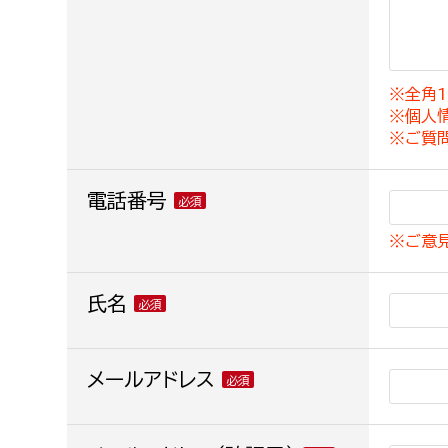
建築課
※全角1
※個人
上下水道局
教育部
※ご質
経営総務課
教育総
電話番号
給排水業務課
保健給
※ご意
水道整備課
教育指
下水道整備課
氏名
浄水管理課
農業委員会事務局
メールアドレス
議会局
農業委員会事務局
議会総