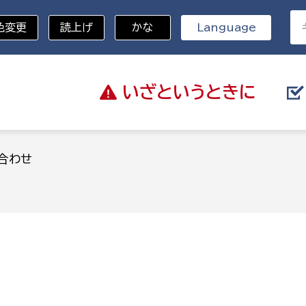
色変更
読上げ
かな
Language
いざと
いうときに
分野を選択
合わせ
総務部
戸籍
災・ハザードマップ
避難場所
策課
総務課
税
職員課
ネジメント課
財産管理課
教育・子育て
ル推進課
契約検査課