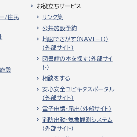
お役立ちサービス
ー/住民
リンク集
公共施設予約
祉
地図でさがす（NAVI－O）
（外部サイト）
図書館の本を探す（外部サイ
ト）
化施設
相談をする
安心安全ユビキタスポータル
（外部サイト）
電子申請・届出（外部サイト）
消防出動・気象観測システム
（外部サイト）