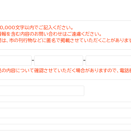
0,000文字以内でご記入ください。
情報を含む内容のお問い合わせはご遠慮ください。
選挙管理委員会事務
問は、市の刊行物などに匿名で掲載させていただくことがありま
務課
選挙管理委員会事務
-
-
食課
見の内容について確認させていただく場合がありますので、電話
導課
務課