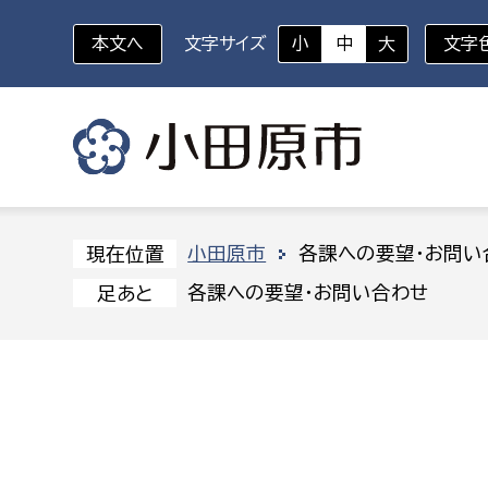
本文へ
文字サイズ
小
中
大
文字
いざというときに
対象者を選択
組織から探す
小田原市
各課への要望・お問い
現在位置
各課への要望・お問い合わせ
足あと
部に属さない室
企画部
新生児・乳幼児
休日救急外来
防
秘書室
企画政
幼稚園児・保育園児
広報広聴室
財政課
コンプライアンス推進室
資産マ
小・中学生
デジタ