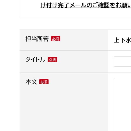
け付け完了メールのご確認をお願い
福祉政策課
子ども
求職者
生活援護課
子ども
高齢介護課
保育課
外国人
障がい福祉課
担当所管
上下水
保険課
ペット
健康づくり課
タイトル
建設部
会計管
本文
建設政策課
出納室
国県事業推進課
土木管理課
道水路整備課
みどり公園課