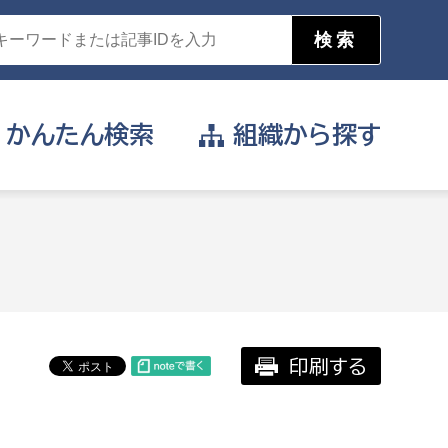
かんたん
検索
組織から
探す
目的を選択
公営事業部
支援や給付を受けたい
消防
事業課
届け出や申請をしたい
印刷する
証明書がほしい