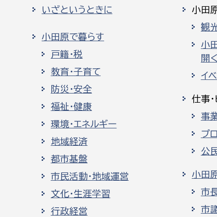
いざというときに
小田
観
小田原で暮らす
小
戸籍・税
開く
教育・子育て
イ
防災・安全
仕事・
福祉・健康
事
環境・エネルギー
プ
地域経済
公
都市基盤
小田
市民活動・地域運営
市
文化・生涯学習
市
行政経営