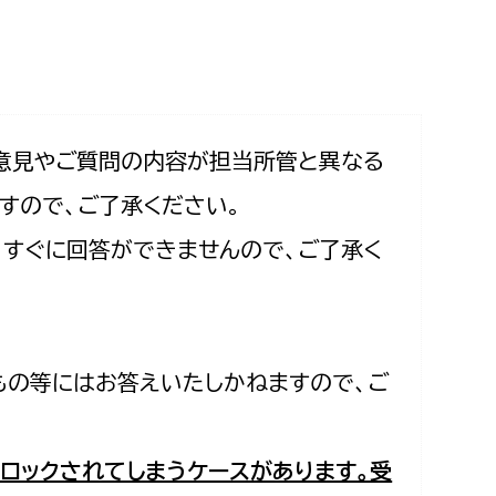
相談をしたい
支払いをしたい
働きたい
環境部
意見やご質問の内容が担当所管と異なる
すので、ご了承ください。
環境政策課
遊びたい
合、すぐに回答ができませんので、ご了承く
ゼロカーボン推進課
小田原のことを知りたい
環境保護課
環境事業センター
イベント・講座などに参加したい
もの等にはお答えいたしかねますので、ご
務所
まちづくりに関わりたい
都市部
ロックされてしまうケースがあります。受