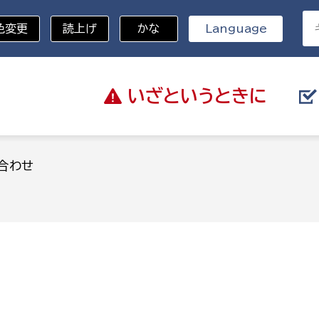
色変更
読上げ
かな
Language
いざと
いうときに
分野を選択
合わせ
総務部
戸籍
災・ハザードマップ
避難場所
策課
総務課
税
職員課
ネジメント課
財産管理課
教育・子育て
ル推進課
契約検査課