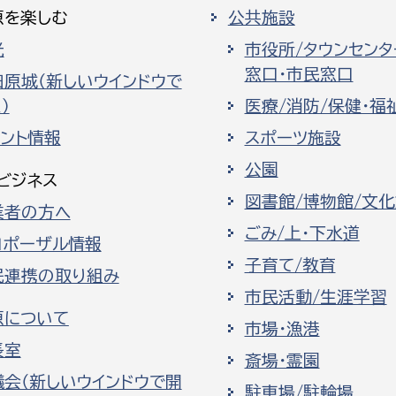
原を楽しむ
公共施設
光
市役所/タウンセンタ
窓口・市民窓口
田原城（新しいウインドウで
）
医療/消防/保健・福
ベント情報
スポーツ施設
公園
ビジネス
図書館/博物館/文
業者の方へ
ごみ/上・下水道
ロポーザル情報
子育て/教育
民連携の取り組み
市民活動/生涯学習
原について
市場・漁港
長室
斎場・霊園
議会（新しいウインドウで開
駐車場/駐輪場