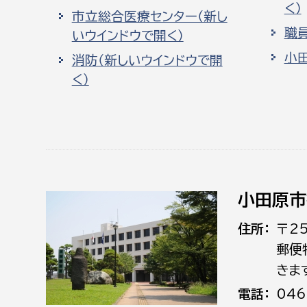
く）
市立総合医療センター（新し
職
いウインドウで開く）
小
消防（新しいウインドウで開
く）
小田原市
住所
〒2
郵便
きま
電話
046