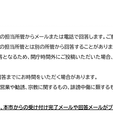
防災・安全
市税総務課
市民税課
福祉・健康
資産税課
環境・エネルギー
文化部
記の担当所管からメールまたは電話で回答します。ご
の担当所管とは別の所管から回答することがありま
策課
文化政策課
地域経済
の回答となるため、開庁時間外にご投稿いただいた場
生涯学習課
都市基盤
文化財課
図書館
回答までにお時間をいただく場合があります。
文化・生涯学習
スポーツ課
営業や勧誘、宗教に関するもの、誹謗中傷に類する
小田原城総合管理事
市民活動・地域づくり
若者部
経済部
、本市からの受け付け完了メールや回答メールがブ
行政経営