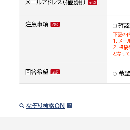
メールアドレス(確認用)
注意事項
確認
下記の
１．メー
２．投
となっ
回答希望
希望
なぞり検索ON