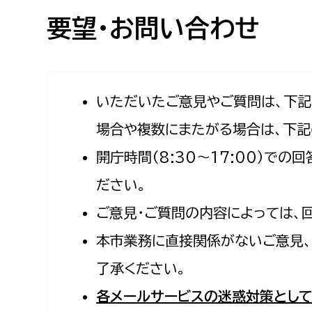
高校生・大学生など
要望・お問い合わせ
若者
妊産婦
市民部
防災部
いただいたご意見やご質問は、下
場合や複数にまたがる場合は、下記
地域政策課
防災対
高齢者
開庁時間（8:30〜17:00）で
地域安全課
障がい者
人権・男女共同参画課
ださい。
戸籍住民課
ご意見・ご質問の内容によっては、
傷病者
本市業務に直接関係がないご意見、
事業者
了承ください。
福祉健康部
子ども
各メールサービスの迷惑対策として
労働者