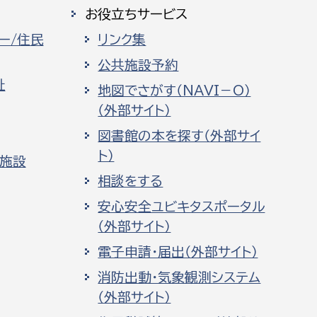
お役立ちサービス
ー/住民
リンク集
公共施設予約
祉
地図でさがす（NAVI－O）
（外部サイト）
図書館の本を探す（外部サイ
ト）
化施設
相談をする
安心安全ユビキタスポータル
（外部サイト）
電子申請・届出（外部サイト）
消防出動・気象観測システム
（外部サイト）