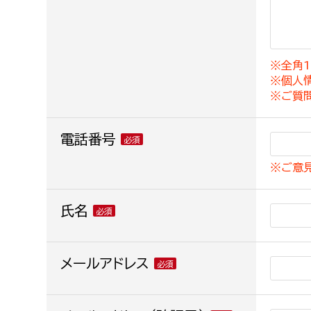
建築課
※全角1
※個人
上下水道局
教育部
※ご質
経営総務課
教育総
電話番号
給排水業務課
保健給
※ご意
水道整備課
教育指
下水道整備課
氏名
浄水管理課
農業委員会事務局
メールアドレス
議会局
農業委員会事務局
議会総