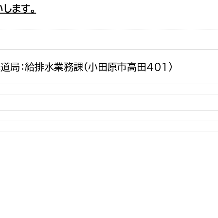
します。
政策課
産業政策課
観光
若者支援課
観光課
農政課
消防
水産海浜課
道局：給排水業務課(小田原市高田401)
病院
市議会
理者
市立総合医療センタ
患者サポートセンター
病院管理局：経営管理
病院管理局：施設用度
病院管理局：医事課