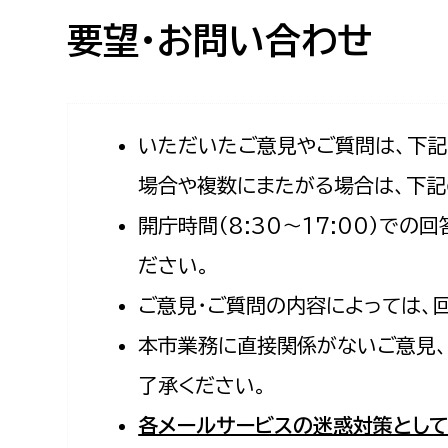
高校生・大学生など
要望・お問い合わせ
若者
妊産婦
市民部
防災部
いただいたご意見やご質問は、下
場合や複数にまたがる場合は、下記
地域政策課
防災対
高齢者
開庁時間（8:30〜17:00）で
地域安全課
障がい者
人権・男女共同参画課
ださい。
戸籍住民課
ご意見・ご質問の内容によっては、
傷病者
本市業務に直接関係がないご意見、
事業者
了承ください。
福祉健康部
子ども
各メールサービスの迷惑対策として
労働者