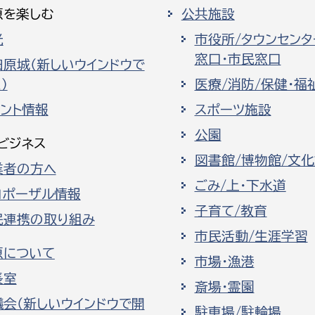
原を楽しむ
公共施設
光
市役所/タウンセンタ
窓口・市民窓口
田原城（新しいウインドウで
）
医療/消防/保健・福
ベント情報
スポーツ施設
公園
ビジネス
図書館/博物館/文
業者の方へ
ごみ/上・下水道
ロポーザル情報
子育て/教育
民連携の取り組み
市民活動/生涯学習
原について
市場・漁港
長室
斎場・霊園
議会（新しいウインドウで開
駐車場/駐輪場