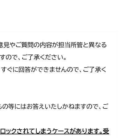
相談をしたい
支払いをしたい
働きたい
環境部
意見やご質問の内容が担当所管と異なる
すので、ご了承ください。
環境政策課
遊びたい
合、すぐに回答ができませんので、ご了承く
ゼロカーボン推進課
小田原のことを知りたい
環境保護課
環境事業センター
イベント・講座などに参加したい
もの等にはお答えいたしかねますので、ご
務所
まちづくりに関わりたい
都市部
ロックされてしまうケースがあります。受