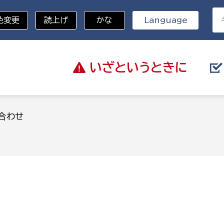
色変更
読上げ
かな
Language
いざと
いうときに
分野を選択
合わせ
総務部
戸籍
災・ハザードマップ
避難場所
策課
総務課
税
職員課
ネジメント課
財産管理課
教育・子育て
ル推進課
契約検査課