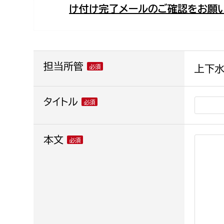
け付け完了メールのご確認をお願い
福祉政策課
子ども
求職者
生活援護課
子ども
高齢介護課
保育課
外国人
障がい福祉課
担当所管
上下水
保険課
ペット
健康づくり課
タイトル
建設部
会計管
本文
建設政策課
出納室
国県事業推進課
土木管理課
道水路整備課
みどり公園課