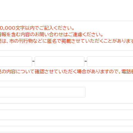
0,000文字以内でご記入ください。
情報を含む内容のお問い合わせはご遠慮ください。
選挙管理委員会事務
問は、市の刊行物などに匿名で掲載させていただくことがありま
務課
選挙管理委員会事務
-
-
食課
見の内容について確認させていただく場合がありますので、電話
導課
務課