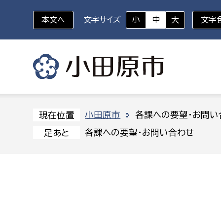
本文へ
文字サイズ
小
中
大
文字
いざというときに
対象者を選択
組織から探す
小田原市
各課への要望・お問い
現在位置
各課への要望・お問い合わせ
足あと
部に属さない室
企画部
新生児・乳幼児
休日救急外来
防
秘書室
企画政
幼稚園児・保育園児
広報広聴室
財政課
コンプライアンス推進室
資産マ
小・中学生
デジタ