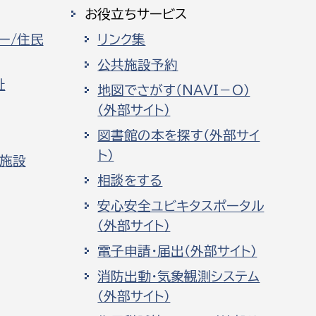
お役立ちサービス
ー/住民
リンク集
公共施設予約
祉
地図でさがす（NAVI－O）
（外部サイト）
図書館の本を探す（外部サイ
ト）
化施設
相談をする
安心安全ユビキタスポータル
（外部サイト）
電子申請・届出（外部サイト）
消防出動・気象観測システム
（外部サイト）