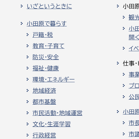
いざというときに
小田
観
小田原で暮らす
小
戸籍・税
開く
教育・子育て
イ
防災・安全
仕事・
福祉・健康
事
環境・エネルギー
プ
地域経済
公
都市基盤
小田
市民活動・地域運営
市
文化・生涯学習
市
行政経営