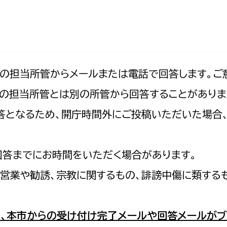
防災・安全
市税総務課
市民税課
福祉・健康
資産税課
環境・エネルギー
文化部
記の担当所管からメールまたは電話で回答します。ご
の担当所管とは別の所管から回答することがありま
策課
文化政策課
地域経済
の回答となるため、開庁時間外にご投稿いただいた場
生涯学習課
都市基盤
文化財課
図書館
回答までにお時間をいただく場合があります。
文化・生涯学習
スポーツ課
営業や勧誘、宗教に関するもの、誹謗中傷に類する
小田原城総合管理事
市民活動・地域づくり
若者部
経済部
、本市からの受け付け完了メールや回答メールがブ
行政経営