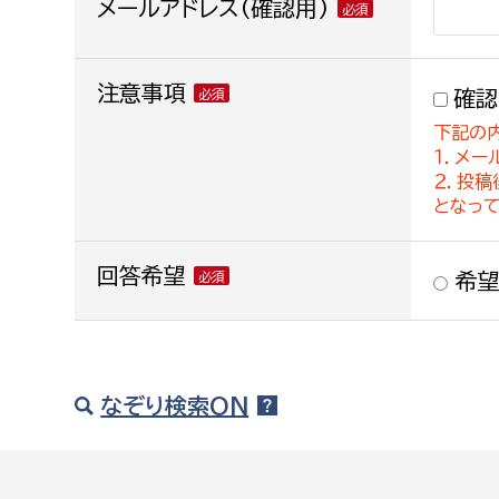
メールアドレス(確認用)
注意事項
確認
下記の
１．メー
２．投
となっ
回答希望
希望
なぞり検索ON