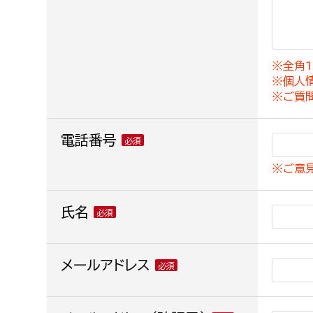
建築課
※全角1
※個人
上下水道局
教育部
※ご質
経営総務課
教育総
電話番号
給排水業務課
保健給
※ご意
水道整備課
教育指
下水道整備課
氏名
浄水管理課
農業委員会事務局
メールアドレス
議会局
農業委員会事務局
議会総