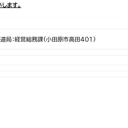
します。
政策課
産業政策課
観光
若者支援課
観光課
農政課
消防
水産海浜課
道局：経営総務課(小田原市高田401)
病院
市議会
理者
市立総合医療センタ
患者サポートセンター
病院管理局：経営管理
病院管理局：施設用度
病院管理局：医事課