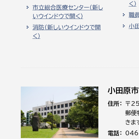
く）
市立総合医療センター（新し
職
いウインドウで開く）
小
消防（新しいウインドウで開
く）
小田原市
住所
〒2
郵便
きま
電話
046