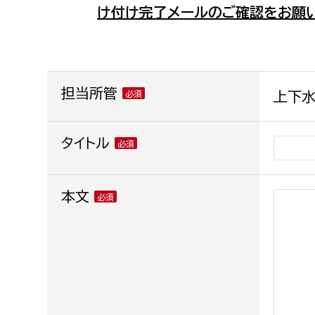
け付け完了メールのご確認をお願い
福祉政策課
子ども
求職者
生活援護課
子ども
高齢介護課
保育課
外国人
障がい福祉課
担当所管
上下水
保険課
ペット
健康づくり課
タイトル
建設部
会計管
本文
建設政策課
出納室
国県事業推進課
土木管理課
道水路整備課
みどり公園課