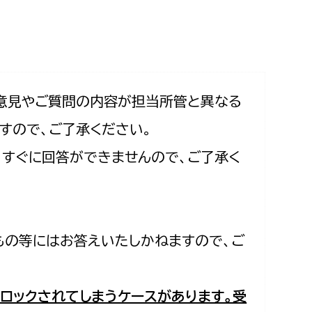
相談をしたい
支払いをしたい
働きたい
環境部
意見やご質問の内容が担当所管と異なる
すので、ご了承ください。
環境政策課
遊びたい
合、すぐに回答ができませんので、ご了承く
ゼロカーボン推進課
小田原のことを知りたい
環境保護課
環境事業センター
イベント・講座などに参加したい
もの等にはお答えいたしかねますので、ご
務所
まちづくりに関わりたい
都市部
ロックされてしまうケースがあります。受