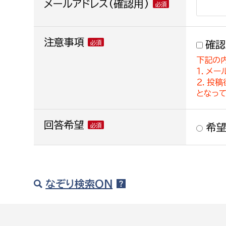
メールアドレス(確認用)
注意事項
確認
下記の
１．メー
２．投
となっ
回答希望
希望
なぞり検索ON