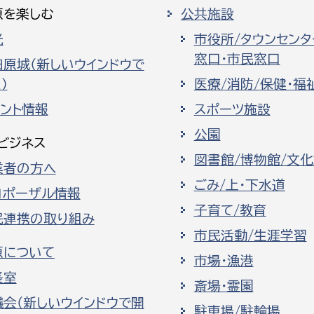
原を楽しむ
公共施設
光
市役所/タウンセンタ
窓口・市民窓口
田原城（新しいウインドウで
）
医療/消防/保健・福
ベント情報
スポーツ施設
公園
ビジネス
図書館/博物館/文
業者の方へ
ごみ/上・下水道
ロポーザル情報
子育て/教育
民連携の取り組み
市民活動/生涯学習
原について
市場・漁港
長室
斎場・霊園
議会（新しいウインドウで開
駐車場/駐輪場