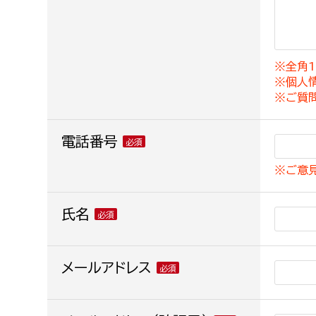
建築課
※全角1
※個人
上下水道局
教育部
※ご質
経営総務課
教育総
電話番号
給排水業務課
保健給
※ご意
水道整備課
教育指
下水道整備課
氏名
浄水管理課
農業委員会事務局
メールアドレス
議会局
農業委員会事務局
議会総