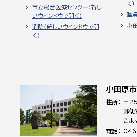
く）
市立総合医療センター（新し
職
いウインドウで開く）
小
消防（新しいウインドウで開
く）
小田原市
住所
〒2
郵便
きま
電話
046