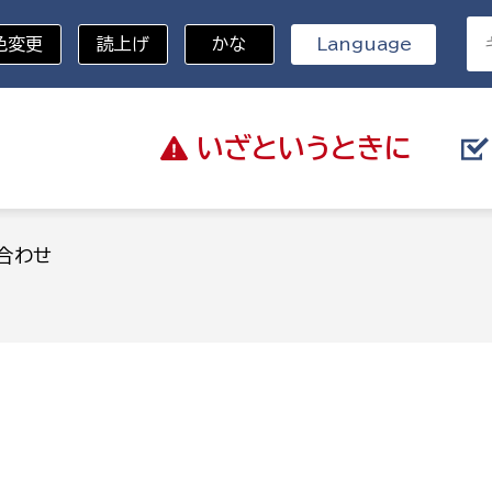
色変更
読上げ
かな
Language
いざと
いうときに
分野を選択
合わせ
総務部
戸籍
災・ハザードマップ
避難場所
策課
総務課
税
職員課
ネジメント課
財産管理課
教育・子育て
ル推進課
契約検査課