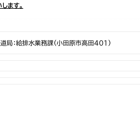
します。
政策課
産業政策課
観光
若者支援課
観光課
農政課
消防
水産海浜課
道局：給排水業務課(小田原市高田401)
病院
市議会
理者
市立総合医療センタ
患者サポートセンター
病院管理局：経営管理
病院管理局：施設用度
病院管理局：医事課