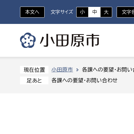
本文へ
文字サイズ
小
中
大
文字
いざというときに
対象者を選択
組織から探す
小田原市
各課への要望・お問い
現在位置
各課への要望・お問い合わせ
足あと
部に属さない室
企画部
新生児・乳幼児
休日救急外来
防
秘書室
企画政
幼稚園児・保育園児
広報広聴室
財政課
コンプライアンス推進室
資産マ
小・中学生
デジタ