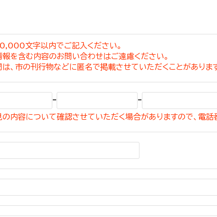
0,000文字以内でご記入ください。
情報を含む内容のお問い合わせはご遠慮ください。
選挙管理委員会事務
問は、市の刊行物などに匿名で掲載させていただくことがありま
務課
選挙管理委員会事務
-
-
食課
見の内容について確認させていただく場合がありますので、電話
導課
務課