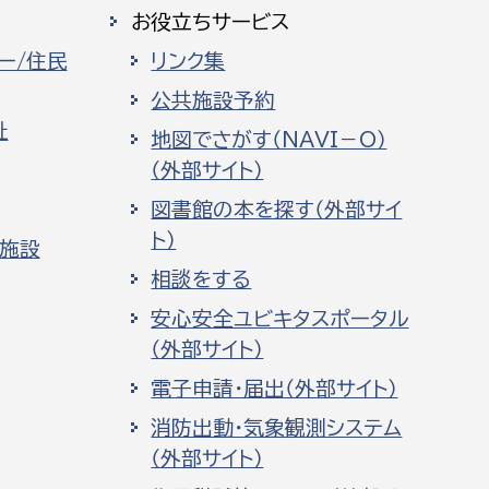
お役立ちサービス
ー/住民
リンク集
公共施設予約
祉
地図でさがす（NAVI－O）
（外部サイト）
図書館の本を探す（外部サイ
ト）
化施設
相談をする
安心安全ユビキタスポータル
（外部サイト）
電子申請・届出（外部サイト）
消防出動・気象観測システム
（外部サイト）