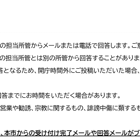
防災・安全
市税総務課
市民税課
福祉・健康
資産税課
環境・エネルギー
文化部
記の担当所管からメールまたは電話で回答します。ご
の担当所管とは別の所管から回答することがありま
策課
文化政策課
地域経済
の回答となるため、開庁時間外にご投稿いただいた場
生涯学習課
都市基盤
文化財課
図書館
回答までにお時間をいただく場合があります。
文化・生涯学習
スポーツ課
営業や勧誘、宗教に関するもの、誹謗中傷に類する
小田原城総合管理事
市民活動・地域づくり
若者部
経済部
、本市からの受け付け完了メールや回答メールがブ
行政経営