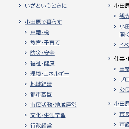
いざというときに
小田
観
小田原で暮らす
小
戸籍・税
開く
教育・子育て
イ
防災・安全
仕事・
福祉・健康
事
環境・エネルギー
プ
地域経済
公
都市基盤
小田
市民活動・地域運営
市
文化・生涯学習
市
行政経営