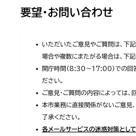
高校生・大学生など
要望・お問い合わせ
若者
妊産婦
市民部
防災部
いただいたご意見やご質問は、下
場合や複数にまたがる場合は、下記
地域政策課
防災対
高齢者
開庁時間（8:30〜17:00）で
地域安全課
障がい者
人権・男女共同参画課
ださい。
戸籍住民課
ご意見・ご質問の内容によっては、
傷病者
本市業務に直接関係がないご意見、
事業者
了承ください。
福祉健康部
子ども
各メールサービスの迷惑対策として
労働者