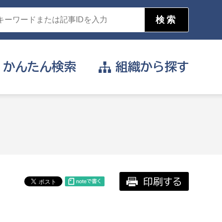
かんたん
検索
組織から
探す
目的を選択
公営事業部
支援や給付を受けたい
消防
事業課
届け出や申請をしたい
印刷する
証明書がほしい