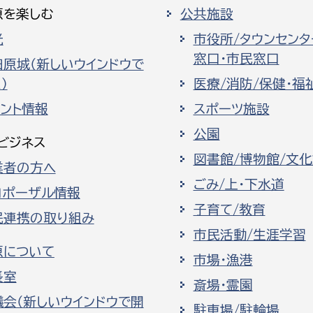
原を楽しむ
公共施設
光
市役所/タウンセンタ
窓口・市民窓口
田原城（新しいウインドウで
）
医療/消防/保健・福
ベント情報
スポーツ施設
公園
ビジネス
図書館/博物館/文
業者の方へ
ごみ/上・下水道
ロポーザル情報
子育て/教育
民連携の取り組み
市民活動/生涯学習
原について
市場・漁港
長室
斎場・霊園
議会（新しいウインドウで開
駐車場/駐輪場