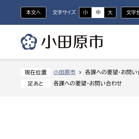
本文へ
文字サイズ
小
中
大
文字
いざというときに
対象者を選択
組織から探す
小田原市
各課への要望・お問い
現在位置
各課への要望・お問い合わせ
足あと
部に属さない室
企画部
新生児・乳幼児
休日救急外来
防
秘書室
企画政
幼稚園児・保育園児
広報広聴室
財政課
コンプライアンス推進室
資産マ
小・中学生
デジタ