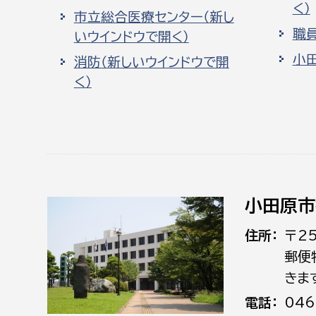
く）
市立総合医療センター（新し
職
いウインドウで開く）
小
消防（新しいウインドウで開
く）
小田原市
住所
〒2
郵便
きま
電話
046