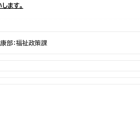
します。
政策課
産業政策課
観光
若者支援課
観光課
農政課
消防
水産海浜課
康部：福祉政策課
病院
市議会
理者
市立総合医療センタ
患者サポートセンター
病院管理局：経営管理
病院管理局：施設用度
病院管理局：医事課