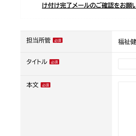
け付け完了メールのご確認をお願い
福祉政策課
子ども
求職者
生活援護課
子ども
高齢介護課
保育課
外国人
障がい福祉課
担当所管
福祉健
保険課
ペット
健康づくり課
タイトル
建設部
会計管
本文
建設政策課
出納室
国県事業推進課
土木管理課
道水路整備課
みどり公園課