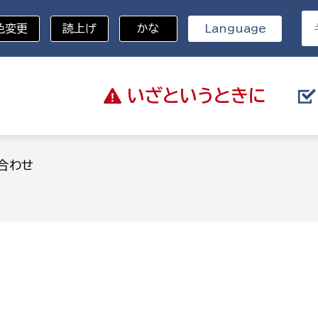
色変更
読上げ
かな
Language
いざと
いうときに
分野を選択
合わせ
総務部
戸籍
災・ハザードマップ
避難場所
策課
総務課
税
職員課
ネジメント課
財産管理課
教育・子育て
ル推進課
契約検査課