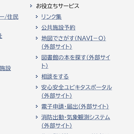
お役立ちサービス
ー/住民
リンク集
公共施設予約
祉
地図でさがす（NAVI－O）
（外部サイト）
図書館の本を探す（外部サイ
ト）
化施設
相談をする
安心安全ユビキタスポータル
（外部サイト）
電子申請・届出（外部サイト）
消防出動・気象観測システム
（外部サイト）