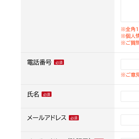
建築課
※全角1
※個人
上下水道局
教育部
※ご質
経営総務課
教育総
電話番号
給排水業務課
保健給
※ご意
水道整備課
教育指
下水道整備課
氏名
浄水管理課
農業委員会事務局
メールアドレス
議会局
農業委員会事務局
議会総