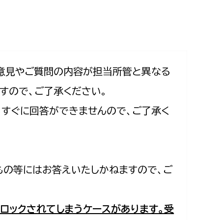
相談をしたい
支払いをしたい
働きたい
環境部
意見やご質問の内容が担当所管と異なる
すので、ご了承ください。
環境政策課
遊びたい
合、すぐに回答ができませんので、ご了承く
ゼロカーボン推進課
小田原のことを知りたい
環境保護課
環境事業センター
イベント・講座などに参加したい
もの等にはお答えいたしかねますので、ご
務所
まちづくりに関わりたい
都市部
ロックされてしまうケースがあります。受