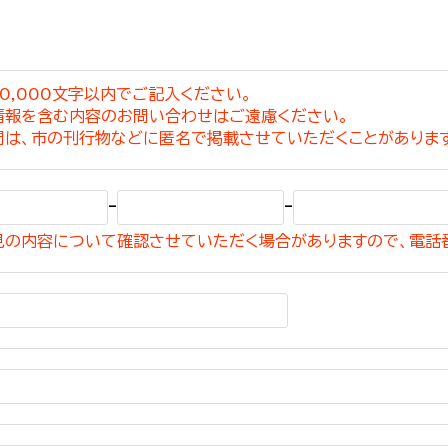
0,000文字以内でご記入ください。
情報を含む内容のお問い合わせはご遠慮ください。
選挙管理委員会事務
問は、市の刊行物などに匿名で掲載させていただくことがありま
務課
選挙管理委員会事務
-
-
食課
見の内容について確認させていただく場合がありますので、電話
導課
務課