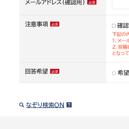
メールアドレス(確認用)
注意事項
確認
下記の
１．メー
２．投
となっ
回答希望
希望
なぞり検索ON