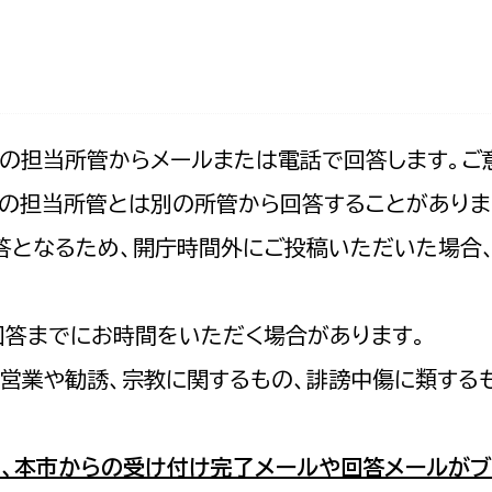
防災・安全
市税総務課
市民税課
福祉・健康
資産税課
環境・エネルギー
文化部
記の担当所管からメールまたは電話で回答します。ご
の担当所管とは別の所管から回答することがありま
策課
文化政策課
地域経済
の回答となるため、開庁時間外にご投稿いただいた場
生涯学習課
都市基盤
文化財課
図書館
回答までにお時間をいただく場合があります。
文化・生涯学習
スポーツ課
営業や勧誘、宗教に関するもの、誹謗中傷に類する
小田原城総合管理事
市民活動・地域づくり
若者部
経済部
、本市からの受け付け完了メールや回答メールがブ
行政経営