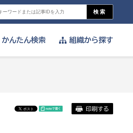
かんたん
検索
組織から
探す
目的を選択
公営事業部
支援や給付を受けたい
消防
事業課
届け出や申請をしたい
印刷する
証明書がほしい