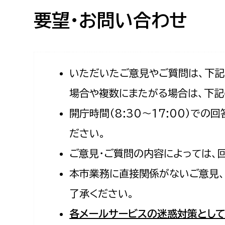
高校生・大学生など
要望・お問い合わせ
若者
妊産婦
市民部
防災部
いただいたご意見やご質問は、下
場合や複数にまたがる場合は、下記
地域政策課
防災対
高齢者
開庁時間（8:30〜17:00）で
地域安全課
障がい者
人権・男女共同参画課
ださい。
戸籍住民課
ご意見・ご質問の内容によっては、
傷病者
本市業務に直接関係がないご意見、
事業者
了承ください。
福祉健康部
子ども
各メールサービスの迷惑対策として
労働者