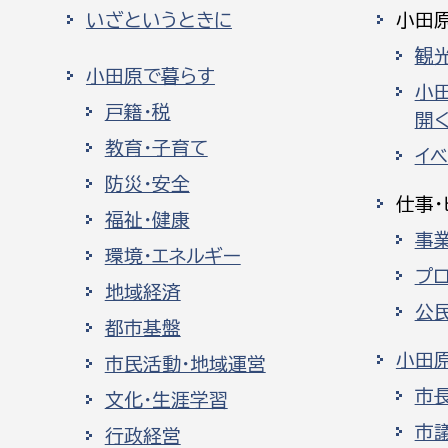
いざというときに
小田
観
小田原で暮らす
小
戸籍・税
開く
教育・子育て
イ
防災・安全
仕事・
福祉・健康
事
環境・エネルギー
プ
地域経済
公
都市基盤
小田
市民活動・地域運営
市
文化・生涯学習
市
行政経営