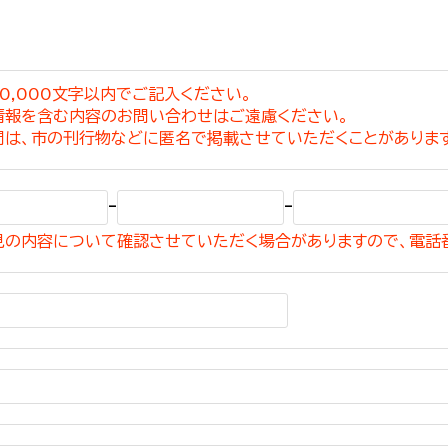
0,000文字以内でご記入ください。
情報を含む内容のお問い合わせはご遠慮ください。
選挙管理委員会事務
問は、市の刊行物などに匿名で掲載させていただくことがありま
務課
選挙管理委員会事務
-
-
食課
見の内容について確認させていただく場合がありますので、電話
導課
務課