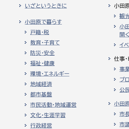
いざというときに
小田
観
小田原で暮らす
小
戸籍・税
開く
教育・子育て
イ
防災・安全
仕事・
福祉・健康
事
環境・エネルギー
プ
地域経済
公
都市基盤
小田
市民活動・地域運営
市
文化・生涯学習
市
行政経営