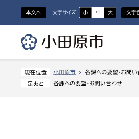
本文へ
文字サイズ
小
中
大
文字
いざというときに
対象者を選択
組織から探す
小田原市
各課への要望・お問い
現在位置
各課への要望・お問い合わせ
足あと
部に属さない室
企画部
新生児・乳幼児
休日救急外来
防
秘書室
企画政
幼稚園児・保育園児
広報広聴室
財政課
コンプライアンス推進室
資産マ
小・中学生
デジタ