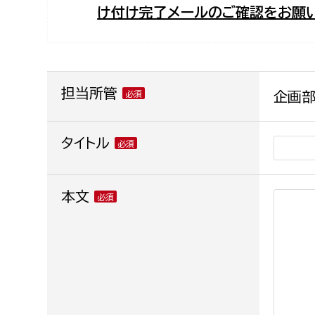
け付け完了メールのご確認をお願い
福祉政策課
子ども
求職者
生活援護課
子ども
高齢介護課
保育課
外国人
障がい福祉課
担当所管
企画部
保険課
ペット
健康づくり課
タイトル
建設部
会計管
本文
建設政策課
出納室
国県事業推進課
土木管理課
道水路整備課
みどり公園課