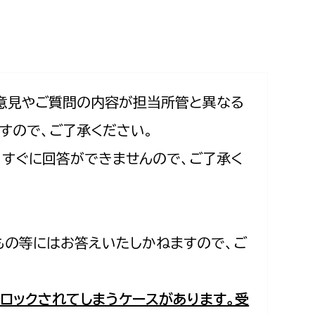
相談をしたい
支払いをしたい
働きたい
環境部
意見やご質問の内容が担当所管と異なる
すので、ご了承ください。
環境政策課
遊びたい
合、すぐに回答ができませんので、ご了承く
ゼロカーボン推進課
小田原のことを知りたい
環境保護課
環境事業センター
イベント・講座などに参加したい
もの等にはお答えいたしかねますので、ご
務所
まちづくりに関わりたい
都市部
ロックされてしまうケースがあります。受