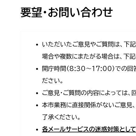
高校生・大学生など
要望・お問い合わせ
若者
妊産婦
市民部
防災部
いただいたご意見やご質問は、下
場合や複数にまたがる場合は、下記
地域政策課
防災対
高齢者
開庁時間（8:30〜17:00）で
地域安全課
障がい者
人権・男女共同参画課
ださい。
戸籍住民課
ご意見・ご質問の内容によっては、
傷病者
本市業務に直接関係がないご意見、
事業者
了承ください。
福祉健康部
子ども
各メールサービスの迷惑対策として
労働者