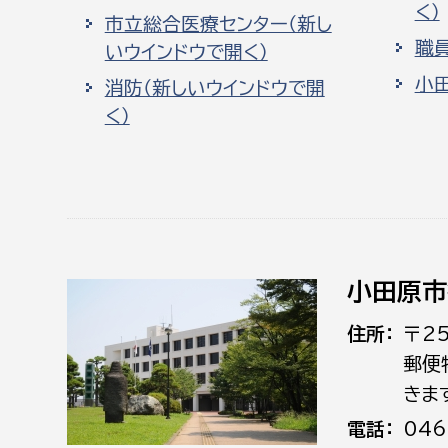
く）
市立総合医療センター（新し
職
いウインドウで開く）
小
消防（新しいウインドウで開
く）
小田原市
住所
〒2
郵便
きま
電話
046