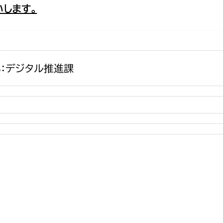
します。
政策課
産業政策課
観光
若者支援課
観光課
農政課
消防
水産海浜課
：デジタル推進課
病院
市議会
理者
市立総合医療センタ
患者サポートセンター
病院管理局：経営管理
病院管理局：施設用度
病院管理局：医事課