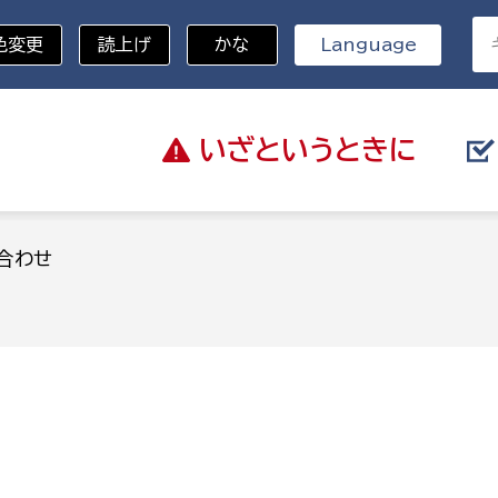
色変更
読上げ
かな
Language
いざと
いうときに
分野を選択
合わせ
総務部
戸籍
災・ハザードマップ
避難場所
策課
総務課
税
職員課
ネジメント課
財産管理課
教育・子育て
ル推進課
契約検査課