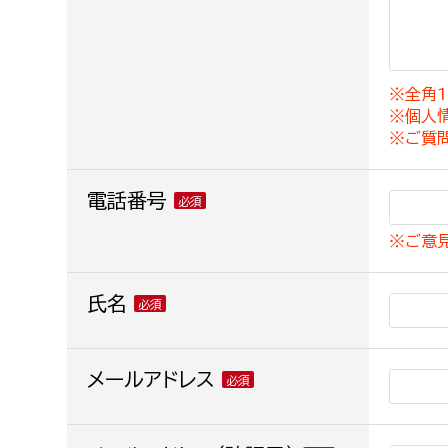
建築課
※全角1
※個人
上下水道局
教育部
※ご質
経営総務課
教育総
電話番号
給排水業務課
保健給
※ご意
水道整備課
教育指
下水道整備課
氏名
浄水管理課
農業委員会事務局
メールアドレス
議会局
農業委員会事務局
議会総