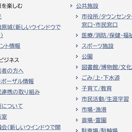
原を楽しむ
公共施設
光
市役所/タウンセンタ
窓口・市民窓口
田原城（新しいウインドウで
）
医療/消防/保健・福
ベント情報
スポーツ施設
公園
ビジネス
図書館/博物館/文
業者の方へ
ごみ/上・下水道
ロポーザル情報
子育て/教育
民連携の取り組み
市民活動/生涯学習
原について
市場・漁港
長室
斎場・霊園
議会（新しいウインドウで開
駐車場/駐輪場