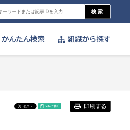
かんたん
検索
組織から
探す
目的を選択
公営事業部
支援や給付を受けたい
消防
事業課
届け出や申請をしたい
印刷する
証明書がほしい