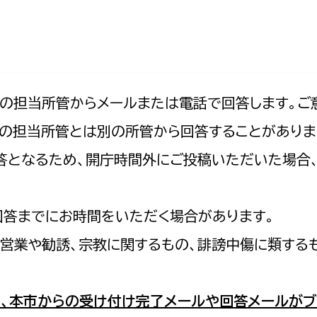
防災・安全
市税総務課
市民税課
福祉・健康
資産税課
環境・エネルギー
文化部
記の担当所管からメールまたは電話で回答します。ご
の担当所管とは別の所管から回答することがありま
策課
文化政策課
地域経済
の回答となるため、開庁時間外にご投稿いただいた場
生涯学習課
都市基盤
文化財課
図書館
回答までにお時間をいただく場合があります。
文化・生涯学習
スポーツ課
営業や勧誘、宗教に関するもの、誹謗中傷に類する
小田原城総合管理事
市民活動・地域づくり
若者部
経済部
、本市からの受け付け完了メールや回答メールがブ
行政経営