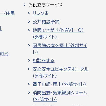
お役立ちサービス
ー/住民
リンク集
公共施設予約
祉
地図でさがす（NAVI－O）
（外部サイト）
図書館の本を探す（外部サイ
ト）
化施設
相談をする
安心安全ユビキタスポータル
（外部サイト）
電子申請・届出（外部サイト）
消防出動・気象観測システム
（外部サイト）