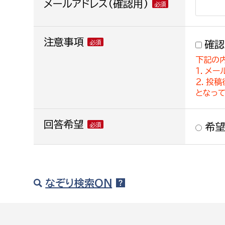
メールアドレス(確認用)
注意事項
確認
下記の
１．メー
２．投
となっ
回答希望
希望
なぞり検索ON