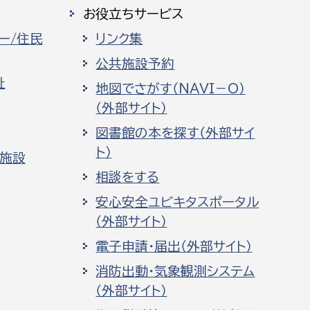
お役立ちサービス
ー/住民
リンク集
公共施設予約
祉
地図でさがす（NAVI－O）
（外部サイト）
図書館の本を探す（外部サイ
ト）
化施設
相談をする
安心安全ユビキタスポータル
（外部サイト）
電子申請・届出（外部サイト）
消防出動・気象観測システム
（外部サイト）