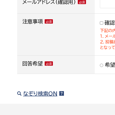
メールアドレス(確認用)
注意事項
確認
下記の
１．メー
２．投
となっ
回答希望
希望
なぞり検索ON