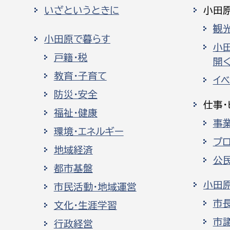
いざというときに
小田
観
小田原で暮らす
小
戸籍・税
開く
教育・子育て
イ
防災・安全
仕事・
福祉・健康
事
環境・エネルギー
プ
地域経済
公
都市基盤
小田
市民活動・地域運営
市
文化・生涯学習
市
行政経営