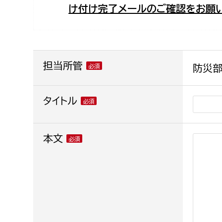
け付け完了メールのご確認をお願い
福祉政策課
子ども
求職者
生活援護課
子ども
高齢介護課
保育課
外国人
障がい福祉課
担当所管
防災部
保険課
ペット
健康づくり課
タイトル
建設部
会計管
本文
建設政策課
出納室
国県事業推進課
土木管理課
道水路整備課
みどり公園課