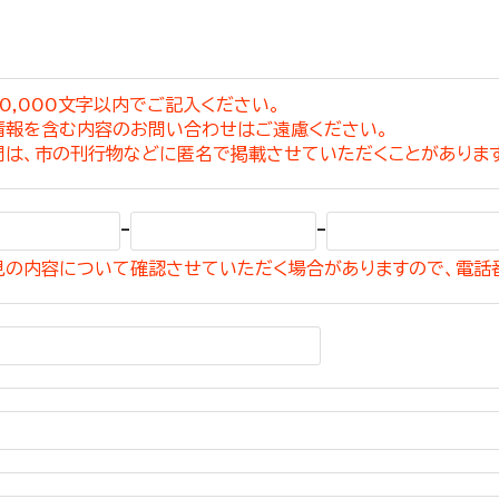
0,000文字以内でご記入ください。
情報を含む内容のお問い合わせはご遠慮ください。
選挙管理委員会事務
問は、市の刊行物などに匿名で掲載させていただくことがありま
務課
選挙管理委員会事務
-
-
食課
見の内容について確認させていただく場合がありますので、電話
導課
務課