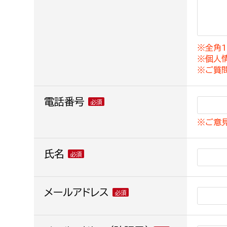
建築課
※全角1
※個人
上下水道局
教育部
※ご質
経営総務課
教育総
電話番号
給排水業務課
保健給
※ご意
水道整備課
教育指
下水道整備課
氏名
浄水管理課
農業委員会事務局
メールアドレス
議会局
農業委員会事務局
議会総