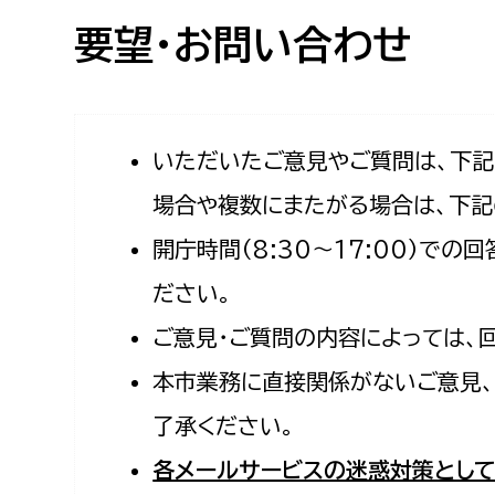
高校生・大学生など
要望・お問い合わせ
若者
妊産婦
市民部
防災部
いただいたご意見やご質問は、下
場合や複数にまたがる場合は、下記
地域政策課
防災対
高齢者
開庁時間（8:30〜17:00）で
地域安全課
障がい者
人権・男女共同参画課
ださい。
戸籍住民課
ご意見・ご質問の内容によっては、
傷病者
本市業務に直接関係がないご意見、
事業者
了承ください。
福祉健康部
子ども
各メールサービスの迷惑対策として
労働者