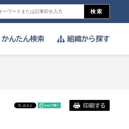
かんたん
検索
組織から
探す
目的を選択
公営事業部
支援や給付を受けたい
消防
事業課
届け出や申請をしたい
印刷する
証明書がほしい