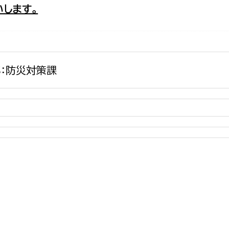
します。
政策課
産業政策課
観光
若者支援課
観光課
農政課
消防
水産海浜課
：防災対策課
病院
市議会
理者
市立総合医療センタ
患者サポートセンター
病院管理局：経営管理
病院管理局：施設用度
病院管理局：医事課