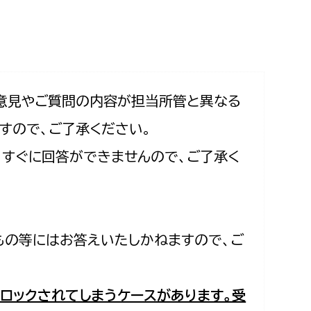
相談をしたい
支払いをしたい
働きたい
環境部
意見やご質問の内容が担当所管と異なる
すので、ご了承ください。
環境政策課
遊びたい
合、すぐに回答ができませんので、ご了承く
ゼロカーボン推進課
小田原のことを知りたい
環境保護課
環境事業センター
イベント・講座などに参加したい
もの等にはお答えいたしかねますので、ご
務所
まちづくりに関わりたい
都市部
ロックされてしまうケースがあります。受