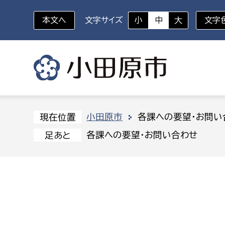
本文へ
文字サイズ
小
中
大
文字
いざというときに
対象者を選択
組織から探す
小田原市
各課への要望・お問い
現在位置
各課への要望・お問い合わせ
足あと
部に属さない室
企画部
新生児・乳幼児
休日救急外来
防
秘書室
企画政
幼稚園児・保育園児
広報広聴室
財政課
コンプライアンス推進室
資産マ
小・中学生
デジタ