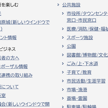
原を楽しむ
公共施設
光
市役所/タウンセンタ
窓口・市民窓口
田原城（新しいウインドウで
）
医療/消防/保健・福
ベント情報
スポーツ施設
公園
ビジネス
図書館/博物館/文
業者の方へ
ごみ/上・下水道
ロポーザル情報
子育て/教育
民連携の取り組み
市民活動/生涯学習
原について
市場・漁港
長室
斎場・霊園
議会（新しいウインドウで開
駐車場/駐輪場