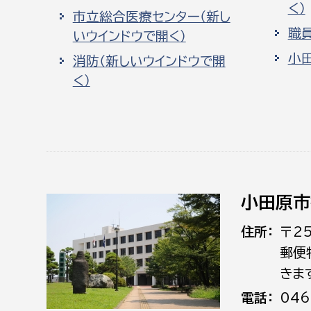
く）
市立総合医療センター（新し
職
いウインドウで開く）
小
消防（新しいウインドウで開
く）
小田原市
住所
〒2
郵便
きま
電話
046