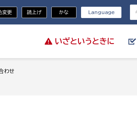
色変更
読上げ
かな
Language
いざと
いうときに
分野を選択
合わせ
総務部
戸籍
災・ハザードマップ
避難場所
策課
総務課
税
職員課
ネジメント課
財産管理課
教育・子育て
ル推進課
契約検査課