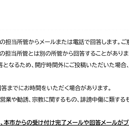
防災・安全
市税総務課
市民税課
福祉・健康
資産税課
環境・エネルギー
文化部
記の担当所管からメールまたは電話で回答します。ご
の担当所管とは別の所管から回答することがありま
策課
文化政策課
地域経済
の回答となるため、開庁時間外にご投稿いただいた場
生涯学習課
都市基盤
文化財課
図書館
回答までにお時間をいただく場合があります。
文化・生涯学習
スポーツ課
営業や勧誘、宗教に関するもの、誹謗中傷に類する
小田原城総合管理事
市民活動・地域づくり
若者部
経済部
、本市からの受け付け完了メールや回答メールがブ
行政経営