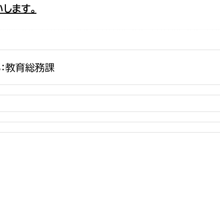
します。
政策課
産業政策課
観光
若者支援課
観光課
農政課
消防
水産海浜課
：教育総務課
病院
市議会
理者
市立総合医療センタ
患者サポートセンター
病院管理局：経営管理
病院管理局：施設用度
病院管理局：医事課