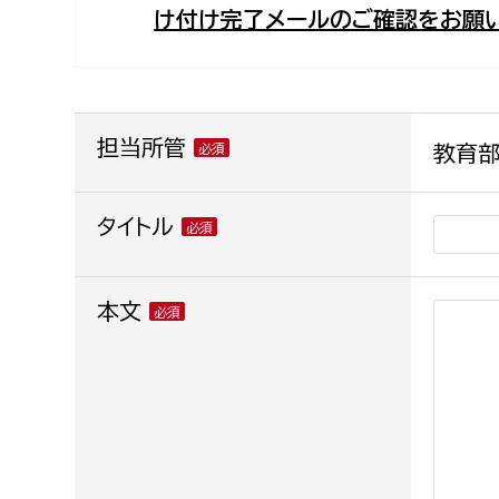
け付け完了メールのご確認をお願い
福祉政策課
子ども
求職者
生活援護課
子ども
高齢介護課
保育課
外国人
障がい福祉課
担当所管
教育部
保険課
ペット
健康づくり課
タイトル
建設部
会計管
本文
建設政策課
出納室
国県事業推進課
土木管理課
道水路整備課
みどり公園課