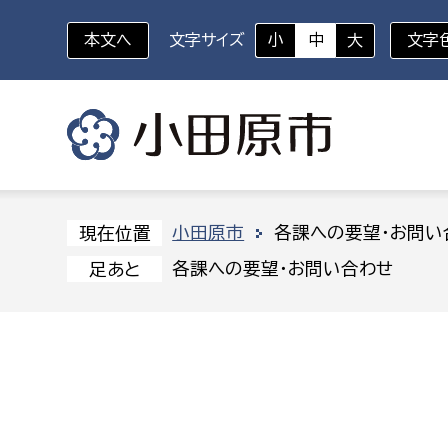
本文へ
文字サイズ
小
中
大
文字
いざというときに
対象者を選択
組織から探す
小田原市
各課への要望・お問い
現在位置
各課への要望・お問い合わせ
足あと
部に属さない室
企画部
新生児・乳幼児
休日救急外来
防
秘書室
企画政
幼稚園児・保育園児
広報広聴室
財政課
コンプライアンス推進室
資産マ
小・中学生
デジタ