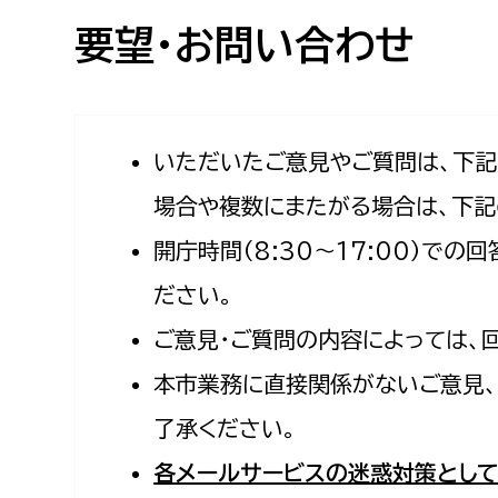
高校生・大学生など
要望・お問い合わせ
若者
妊産婦
市民部
防災部
いただいたご意見やご質問は、下
場合や複数にまたがる場合は、下記
地域政策課
防災対
高齢者
開庁時間（8:30〜17:00）で
地域安全課
障がい者
人権・男女共同参画課
ださい。
戸籍住民課
ご意見・ご質問の内容によっては、
傷病者
本市業務に直接関係がないご意見、
事業者
了承ください。
福祉健康部
子ども
各メールサービスの迷惑対策として
労働者