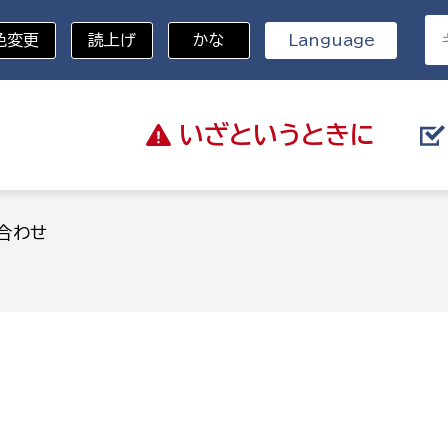
色変更
読上げ
かな
Language
いざと
いうときに
分野を選択
合わせ
総務部
戸籍
災・ハザードマップ
避難場所
策課
総務課
税
職員課
ネジメント課
財産管理課
教育・子育て
ル推進課
契約検査課