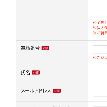
建築課
※全角1
※個人
上下水道局
教育部
※ご質
経営総務課
教育総
電話番号
給排水業務課
保健給
※ご意
水道整備課
教育指
下水道整備課
氏名
浄水管理課
農業委員会事務局
メールアドレス
議会局
農業委員会事務局
議会総