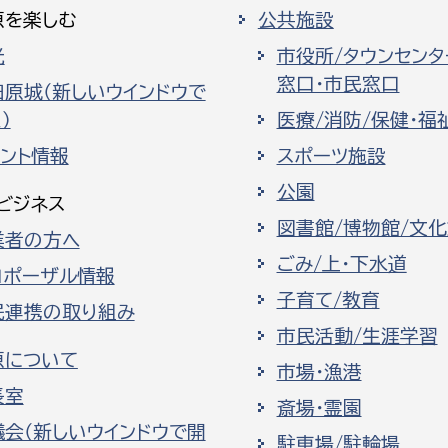
原を楽しむ
公共施設
光
市役所/タウンセンタ
窓口・市民窓口
田原城（新しいウインドウで
）
医療/消防/保健・福
ベント情報
スポーツ施設
公園
ビジネス
図書館/博物館/文
業者の方へ
ごみ/上・下水道
ロポーザル情報
子育て/教育
民連携の取り組み
市民活動/生涯学習
原について
市場・漁港
長室
斎場・霊園
議会（新しいウインドウで開
駐車場/駐輪場