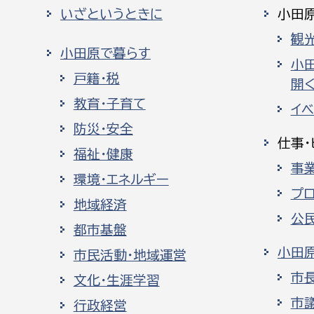
いざというときに
小田
観
小田原で暮らす
小
戸籍・税
開く
教育・子育て
イ
防災・安全
仕事・
福祉・健康
事
環境・エネルギー
プ
地域経済
公
都市基盤
小田
市民活動・地域運営
市
文化・生涯学習
市
行政経営