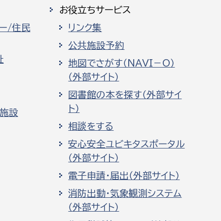
お役立ちサービス
ー/住民
リンク集
公共施設予約
祉
地図でさがす（NAVI－O）
（外部サイト）
図書館の本を探す（外部サイ
ト）
化施設
相談をする
安心安全ユビキタスポータル
（外部サイト）
電子申請・届出（外部サイト）
消防出動・気象観測システム
（外部サイト）