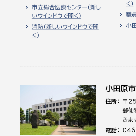
く）
市立総合医療センター（新し
職
いウインドウで開く）
小
消防（新しいウインドウで開
く）
小田原市
住所
〒2
郵便
きま
電話
046