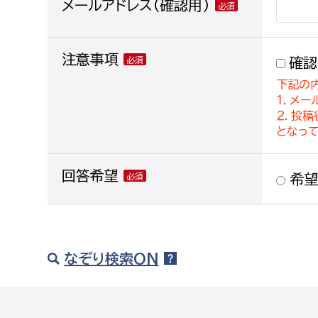
メールアドレス(確認用)
注意事項
確認
下記の
１．メー
２．投
となっ
回答希望
希望
なぞり検索ON