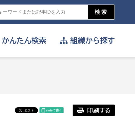
かんたん
検索
組織から
探す
目的を選択
公営事業部
支援や給付を受けたい
消防
事業課
届け出や申請をしたい
印刷する
証明書がほしい