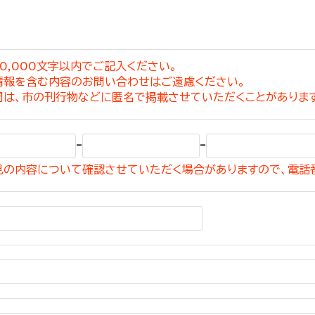
0,000文字以内でご記入ください。
情報を含む内容のお問い合わせはご遠慮ください。
選挙管理委員会事務
問は、市の刊行物などに匿名で掲載させていただくことがありま
務課
選挙管理委員会事務
-
-
食課
見の内容について確認させていただく場合がありますので、電話
導課
務課