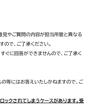
相談をしたい
支払いをしたい
働きたい
環境部
意見やご質問の内容が担当所管と異なる
すので、ご了承ください。
環境政策課
遊びたい
合、すぐに回答ができませんので、ご了承く
ゼロカーボン推進課
小田原のことを知りたい
環境保護課
環境事業センター
イベント・講座などに参加したい
もの等にはお答えいたしかねますので、ご
務所
まちづくりに関わりたい
都市部
ロックされてしまうケースがあります。受