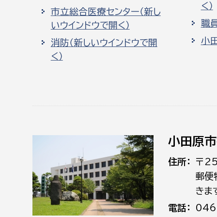
く）
市立総合医療センター（新し
職
いウインドウで開く）
小
消防（新しいウインドウで開
く）
小田原市
住所
〒2
郵便
きま
電話
046