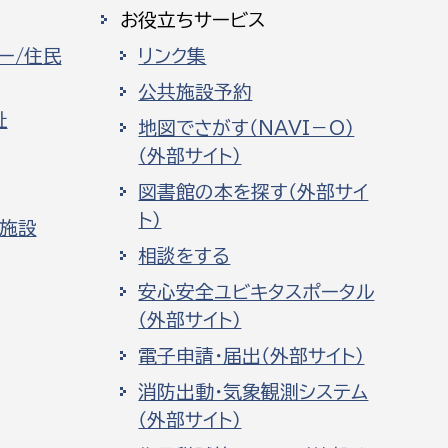
お役立ちサービス
ー/住民
リンク集
公共施設予約
祉
地図でさがす（NAVI－O）
（外部サイト）
図書館の本を探す（外部サイ
ト）
化施設
相談をする
安心安全ユビキタスポータル
（外部サイト）
電子申請・届出（外部サイト）
消防出動・気象観測システム
（外部サイト）