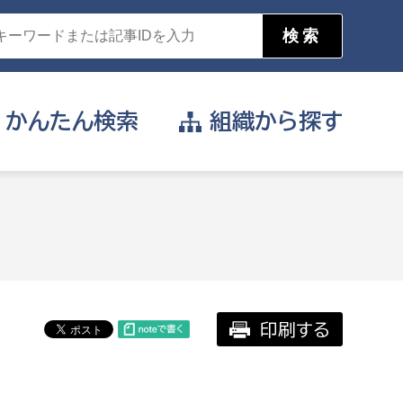
かんたん
検索
組織から
探す
目的を選択
公営事業部
支援や給付を受けたい
消防
事業課
届け出や申請をしたい
印刷する
証明書がほしい