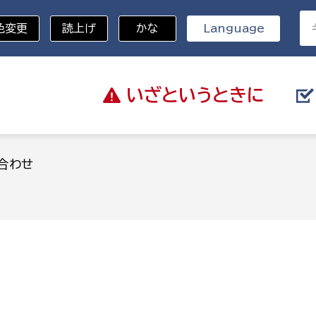
色変更
読上げ
かな
Language
いざと
いうときに
分野を選択
合わせ
総務部
戸籍
災・ハザードマップ
避難場所
策課
総務課
税
職員課
ネジメント課
財産管理課
教育・子育て
ル推進課
契約検査課