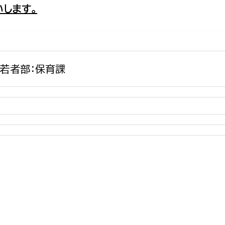
します。
政策課
産業政策課
観光
若者支援課
観光課
農政課
消防
水産海浜課
若者部：保育課
病院
市議会
理者
市立総合医療センタ
患者サポートセンター
病院管理局：経営管理
病院管理局：施設用度
病院管理局：医事課