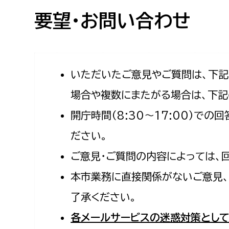
高校生・大学生など
要望・お問い合わせ
若者
妊産婦
市民部
防災部
いただいたご意見やご質問は、下
場合や複数にまたがる場合は、下記
地域政策課
防災対
高齢者
開庁時間（8:30〜17:00）で
地域安全課
障がい者
人権・男女共同参画課
ださい。
戸籍住民課
ご意見・ご質問の内容によっては、
傷病者
本市業務に直接関係がないご意見、
事業者
了承ください。
福祉健康部
子ども
各メールサービスの迷惑対策として
労働者