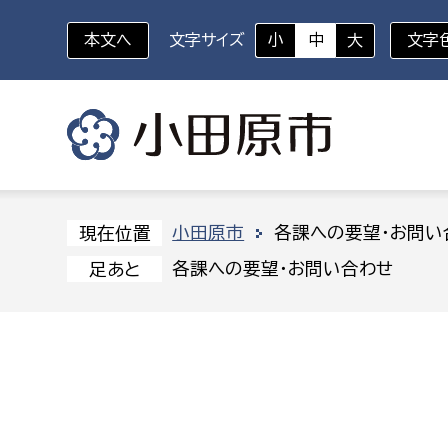
本文へ
文字サイズ
小
中
大
文字
いざというときに
対象者を選択
組織から探す
小田原市
各課への要望・お問い
現在位置
各課への要望・お問い合わせ
足あと
部に属さない室
企画部
新生児・乳幼児
休日救急外来
防
秘書室
企画政
幼稚園児・保育園児
広報広聴室
財政課
コンプライアンス推進室
資産マ
小・中学生
デジタ