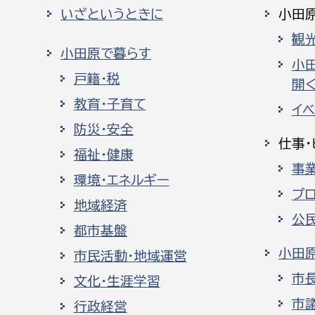
いざというときに
小田
観
小田原で暮らす
小
戸籍・税
開く
教育・子育て
イ
防災・安全
仕事・
福祉・健康
事
環境・エネルギー
プ
地域経済
公
都市基盤
小田
市民活動・地域運営
市
文化・生涯学習
市
行政経営