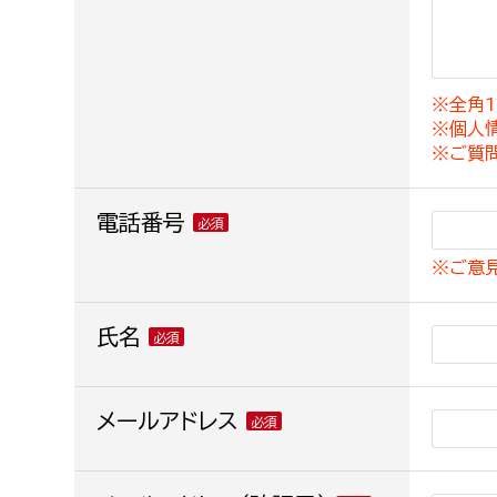
建築課
※全角1
※個人
上下水道局
教育部
※ご質
経営総務課
教育総
電話番号
給排水業務課
保健給
※ご意
水道整備課
教育指
下水道整備課
氏名
浄水管理課
農業委員会事務局
メールアドレス
議会局
農業委員会事務局
議会総