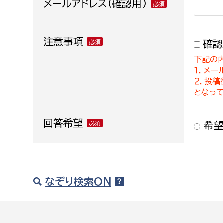
メールアドレス(確認用)
注意事項
確認
下記の
１．メー
２．投
となっ
回答希望
希望
なぞり検索ON