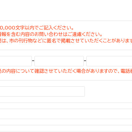
0,000文字以内でご記入ください。
情報を含む内容のお問い合わせはご遠慮ください。
選挙管理委員会事務
問は、市の刊行物などに匿名で掲載させていただくことがありま
務課
選挙管理委員会事務
-
-
食課
見の内容について確認させていただく場合がありますので、電話
導課
務課