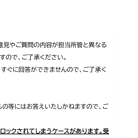
相談をしたい
支払いをしたい
働きたい
環境部
意見やご質問の内容が担当所管と異なる
すので、ご了承ください。
環境政策課
遊びたい
合、すぐに回答ができませんので、ご了承く
ゼロカーボン推進課
小田原のことを知りたい
環境保護課
環境事業センター
イベント・講座などに参加したい
もの等にはお答えいたしかねますので、ご
務所
まちづくりに関わりたい
都市部
ロックされてしまうケースがあります。受