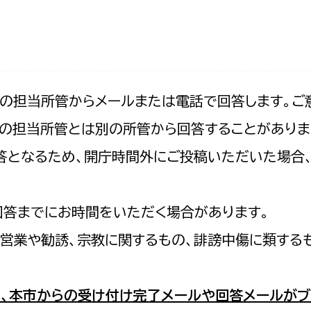
防災・安全
市税総務課
市民税課
福祉・健康
資産税課
環境・エネルギー
文化部
記の担当所管からメールまたは電話で回答します。ご
の担当所管とは別の所管から回答することがありま
策課
文化政策課
地域経済
の回答となるため、開庁時間外にご投稿いただいた場
生涯学習課
都市基盤
文化財課
図書館
回答までにお時間をいただく場合があります。
文化・生涯学習
スポーツ課
営業や勧誘、宗教に関するもの、誹謗中傷に類する
小田原城総合管理事
市民活動・地域づくり
若者部
経済部
、本市からの受け付け完了メールや回答メールがブ
行政経営