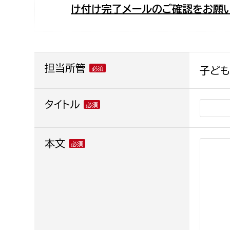
け付け完了メールのご確認をお願い
福祉政策課
子ども
求職者
生活援護課
子ども
高齢介護課
保育課
外国人
障がい福祉課
担当所管
子ども
保険課
ペット
健康づくり課
タイトル
建設部
会計管
本文
建設政策課
出納室
国県事業推進課
土木管理課
道水路整備課
みどり公園課