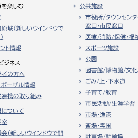
原を楽しむ
公共施設
光
市役所/タウンセンタ
窓口・市民窓口
田原城（新しいウインドウで
）
医療/消防/保健・福
ベント情報
スポーツ施設
公園
ビジネス
図書館/博物館/文
業者の方へ
ごみ/上・下水道
ロポーザル情報
子育て/教育
民連携の取り組み
市民活動/生涯学習
原について
市場・漁港
長室
斎場・霊園
議会（新しいウインドウで開
駐車場/駐輪場