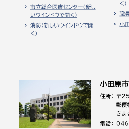
く）
市立総合医療センター（新し
職
いウインドウで開く）
小
消防（新しいウインドウで開
く）
小田原市
住所
〒2
郵便
きま
電話
046