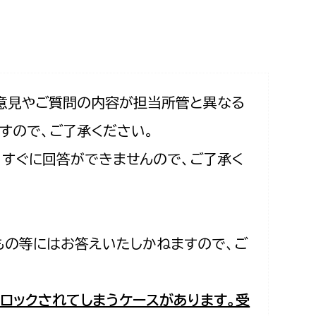
相談をしたい
支払いをしたい
働きたい
環境部
意見やご質問の内容が担当所管と異なる
すので、ご了承ください。
環境政策課
遊びたい
合、すぐに回答ができませんので、ご了承く
ゼロカーボン推進課
小田原のことを知りたい
環境保護課
環境事業センター
イベント・講座などに参加したい
もの等にはお答えいたしかねますので、ご
務所
まちづくりに関わりたい
都市部
ロックされてしまうケースがあります。受