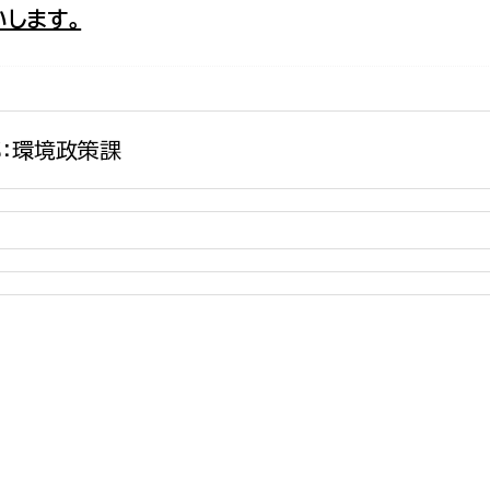
します。
政策課
産業政策課
観光
若者支援課
観光課
農政課
消防
水産海浜課
：環境政策課
病院
市議会
理者
市立総合医療センタ
患者サポートセンター
病院管理局：経営管理
病院管理局：施設用度
病院管理局：医事課