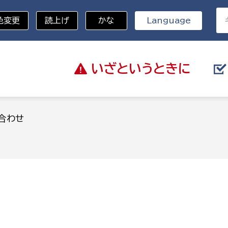
色変更
読上げ
かな
Language
いざと
いうときに
分野を選択
合わせ
総務部
戸籍
災・ハザードマップ
避難場所
策課
総務課
税
職員課
ネジメント課
財産管理課
教育・子育て
ル推進課
契約検査課