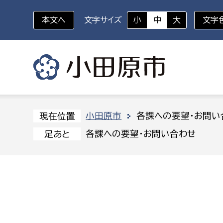
本文へ
文字サイズ
小
中
大
文字
いざというときに
対象者を選択
組織から探す
小田原市
各課への要望・お問い
現在位置
各課への要望・お問い合わせ
足あと
部に属さない室
企画部
新生児・乳幼児
休日救急外来
防
秘書室
企画政
幼稚園児・保育園児
広報広聴室
財政課
コンプライアンス推進室
資産マ
小・中学生
デジタ