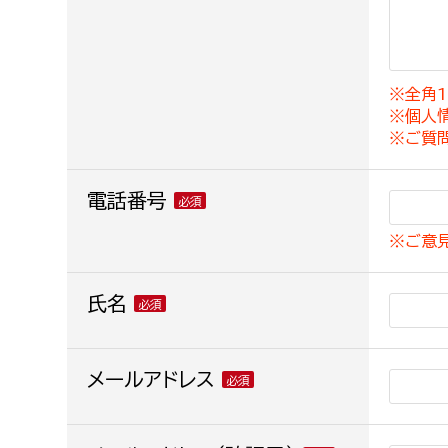
建築課
※全角1
※個人
上下水道局
教育部
※ご質
経営総務課
教育総
電話番号
給排水業務課
保健給
※ご意
水道整備課
教育指
下水道整備課
氏名
浄水管理課
農業委員会事務局
メールアドレス
議会局
農業委員会事務局
議会総