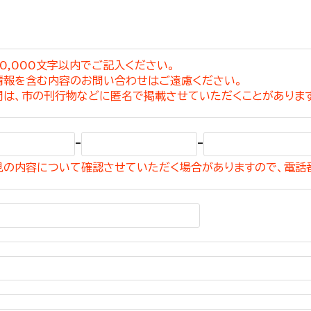
0,000文字以内でご記入ください。
情報を含む内容のお問い合わせはご遠慮ください。
選挙管理委員会事務
問は、市の刊行物などに匿名で掲載させていただくことがありま
務課
選挙管理委員会事務
-
-
食課
見の内容について確認させていただく場合がありますので、電話
導課
務課