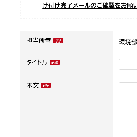
け付け完了メールのご確認をお願い
福祉政策課
子ども
求職者
生活援護課
子ども
高齢介護課
保育課
外国人
障がい福祉課
担当所管
環境部
保険課
ペット
健康づくり課
タイトル
建設部
会計管
本文
建設政策課
出納室
国県事業推進課
土木管理課
道水路整備課
みどり公園課