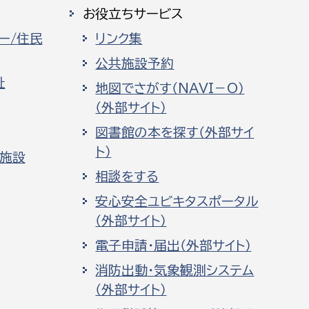
お役立ちサービス
ー/住民
リンク集
公共施設予約
祉
地図でさがす（NAVI－O）
（外部サイト）
図書館の本を探す（外部サイ
ト）
化施設
相談をする
安心安全ユビキタスポータル
（外部サイト）
電子申請・届出（外部サイト）
消防出動・気象観測システム
（外部サイト）