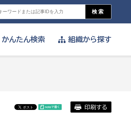
かんたん
検索
組織から
探す
目的を選択
公営事業部
支援や給付を受けたい
消防
事業課
届け出や申請をしたい
印刷する
証明書がほしい