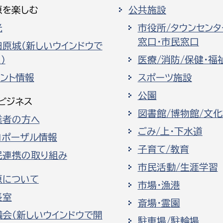
原を楽しむ
公共施設
光
市役所/タウンセンタ
窓口・市民窓口
田原城（新しいウインドウで
）
医療/消防/保健・福
ベント情報
スポーツ施設
公園
ビジネス
図書館/博物館/文
業者の方へ
ごみ/上・下水道
ロポーザル情報
子育て/教育
民連携の取り組み
市民活動/生涯学習
原について
市場・漁港
長室
斎場・霊園
議会（新しいウインドウで開
駐車場/駐輪場