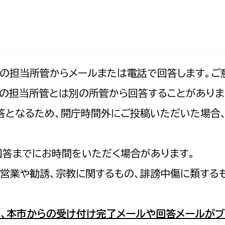
防災・安全
市税総務課
市民税課
福祉・健康
資産税課
環境・エネルギー
文化部
記の担当所管からメールまたは電話で回答します。ご
の担当所管とは別の所管から回答することがありま
策課
文化政策課
地域経済
の回答となるため、開庁時間外にご投稿いただいた場
生涯学習課
都市基盤
文化財課
図書館
回答までにお時間をいただく場合があります。
文化・生涯学習
スポーツ課
営業や勧誘、宗教に関するもの、誹謗中傷に類する
小田原城総合管理事
市民活動・地域づくり
若者部
経済部
、本市からの受け付け完了メールや回答メールがブ
行政経営