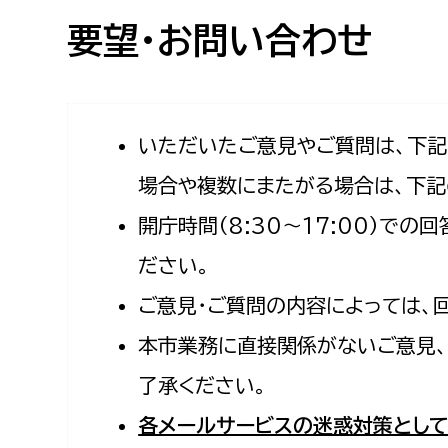
高校生・大学生など
要望・お問い合わせ
若者
妊産婦
市民部
防災部
いただいたご意見やご質問は、下
場合や複数にまたがる場合は、下記
地域政策課
防災対
高齢者
開庁時間（8:30〜17:00）で
地域安全課
障がい者
人権・男女共同参画課
ださい。
戸籍住民課
ご意見・ご質問の内容によっては、
傷病者
本市業務に直接関係がないご意見、
事業者
了承ください。
福祉健康部
子ども
各メールサービスの迷惑対策として
労働者