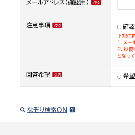
メールアドレス(確認用)
注意事項
確認
下記の
１．メー
２．投
となっ
回答希望
希望
なぞり検索ON