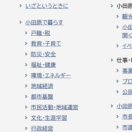
いざというときに
小田
観
小田原で暮らす
小
戸籍・税
開く
教育・子育て
イ
防災・安全
仕事・
福祉・健康
事
環境・エネルギー
プ
地域経済
公
都市基盤
小田
市民活動・地域運営
市
文化・生涯学習
市
行政経営