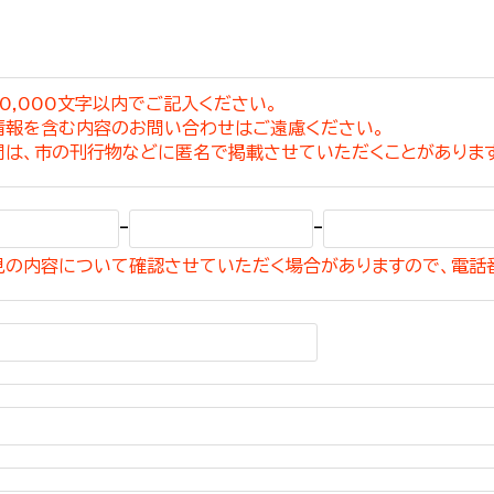
0,000文字以内でご記入ください。
情報を含む内容のお問い合わせはご遠慮ください。
選挙管理委員会事務
問は、市の刊行物などに匿名で掲載させていただくことがありま
務課
選挙管理委員会事務
-
-
食課
見の内容について確認させていただく場合がありますので、電話
導課
務課