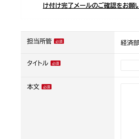
け付け完了メールのご確認をお願い
福祉政策課
子ども
求職者
生活援護課
子ども
高齢介護課
保育課
外国人
障がい福祉課
担当所管
経済部
保険課
ペット
健康づくり課
タイトル
建設部
会計管
本文
建設政策課
出納室
国県事業推進課
土木管理課
道水路整備課
みどり公園課