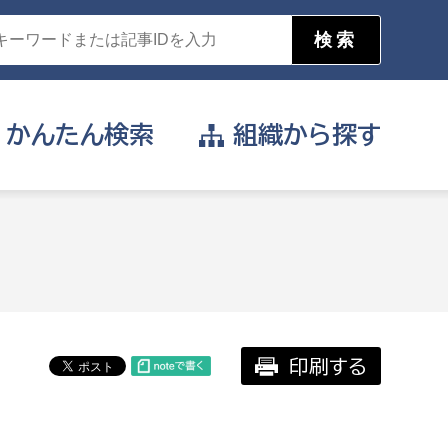
かんたん
検索
組織から
探す
目的を選択
公営事業部
支援や給付を受けたい
消防
事業課
届け出や申請をしたい
印刷する
証明書がほしい