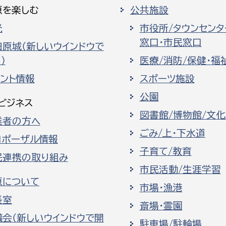
原を楽しむ
公共施設
光
市役所/タウンセンタ
窓口・市民窓口
田原城（新しいウインドウで
）
医療/消防/保健・福
ベント情報
スポーツ施設
公園
ビジネス
図書館/博物館/文
業者の方へ
ごみ/上・下水道
ロポーザル情報
子育て/教育
民連携の取り組み
市民活動/生涯学習
原について
市場・漁港
長室
斎場・霊園
議会（新しいウインドウで開
駐車場/駐輪場