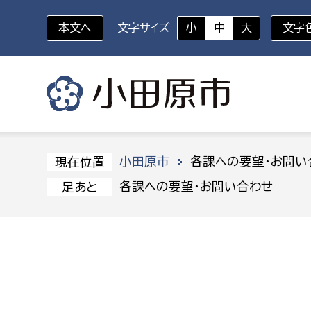
本文へ
文字サイズ
小
中
大
文字
いざというときに
対象者を選択
組織から探す
小田原市
各課への要望・お問い
現在位置
各課への要望・お問い合わせ
足あと
部に属さない室
企画部
新生児・乳幼児
休日救急外来
防
秘書室
企画政
幼稚園児・保育園児
広報広聴室
財政課
コンプライアンス推進室
資産マ
小・中学生
デジタ