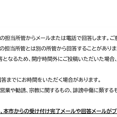
防災・安全
市税総務課
市民税課
福祉・健康
資産税課
環境・エネルギー
文化部
記の担当所管からメールまたは電話で回答します。ご
の担当所管とは別の所管から回答することがありま
策課
文化政策課
地域経済
の回答となるため、開庁時間外にご投稿いただいた場
生涯学習課
都市基盤
文化財課
図書館
回答までにお時間をいただく場合があります。
文化・生涯学習
スポーツ課
営業や勧誘、宗教に関するもの、誹謗中傷に類する
小田原城総合管理事
市民活動・地域づくり
若者部
経済部
、本市からの受け付け完了メールや回答メールがブ
行政経営