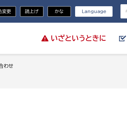
色変更
読上げ
かな
Language
いざと
いうときに
分野を選択
合わせ
総務部
戸籍
災・ハザードマップ
避難場所
策課
総務課
税
職員課
ネジメント課
財産管理課
教育・子育て
ル推進課
契約検査課