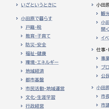
いざというときに
小田
観
小田原で暮らす
小
戸籍・税
開く
教育・子育て
イ
防災・安全
仕事・
福祉・健康
事
環境・エネルギー
プ
地域経済
公
都市基盤
小田
市民活動・地域運営
市
文化・生涯学習
市
行政経営