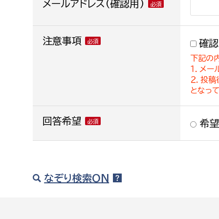
メールアドレス(確認用)
注意事項
確認
下記の
１．メー
２．投
となっ
回答希望
希望
なぞり検索ON