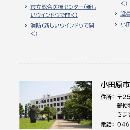
く）
市立総合医療センター（新し
職
いウインドウで開く）
小
消防（新しいウインドウで開
く）
小田原市
住所
〒2
郵便
きま
電話
046