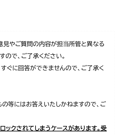
相談をしたい
支払いをしたい
働きたい
環境部
意見やご質問の内容が担当所管と異なる
すので、ご了承ください。
環境政策課
遊びたい
合、すぐに回答ができませんので、ご了承く
ゼロカーボン推進課
小田原のことを知りたい
環境保護課
環境事業センター
イベント・講座などに参加したい
もの等にはお答えいたしかねますので、ご
務所
まちづくりに関わりたい
都市部
ロックされてしまうケースがあります。受