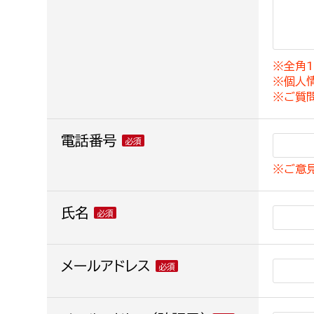
建築課
※全角1
※個人
上下水道局
教育部
※ご質
経営総務課
教育総
電話番号
給排水業務課
保健給
※ご意
水道整備課
教育指
下水道整備課
氏名
浄水管理課
農業委員会事務局
メールアドレス
議会局
農業委員会事務局
議会総