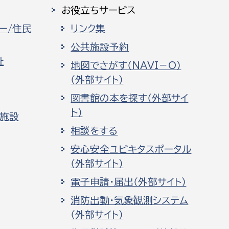
お役立ちサービス
ー/住民
リンク集
公共施設予約
祉
地図でさがす（NAVI－O）
（外部サイト）
図書館の本を探す（外部サイ
ト）
化施設
相談をする
安心安全ユビキタスポータル
（外部サイト）
電子申請・届出（外部サイト）
消防出動・気象観測システム
（外部サイト）