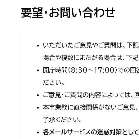
高校生・大学生など
要望・お問い合わせ
若者
妊産婦
市民部
防災部
いただいたご意見やご質問は、下
場合や複数にまたがる場合は、下記
地域政策課
防災対
高齢者
開庁時間（8:30〜17:00）で
地域安全課
障がい者
人権・男女共同参画課
ださい。
戸籍住民課
ご意見・ご質問の内容によっては、
傷病者
本市業務に直接関係がないご意見、
事業者
了承ください。
福祉健康部
子ども
各メールサービスの迷惑対策として
労働者