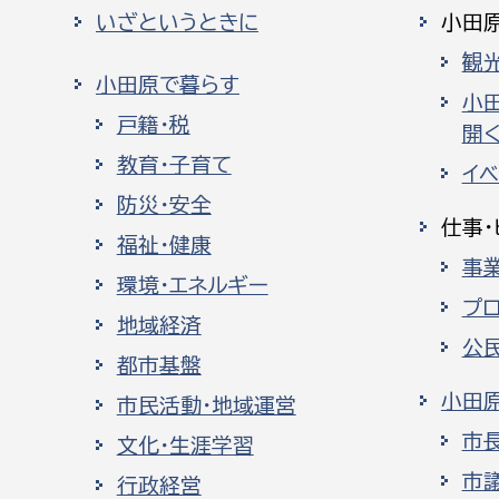
いざというときに
小田
観
小田原で暮らす
小
戸籍・税
開く
教育・子育て
イ
防災・安全
仕事・
福祉・健康
事
環境・エネルギー
プ
地域経済
公
都市基盤
小田
市民活動・地域運営
市
文化・生涯学習
市
行政経営