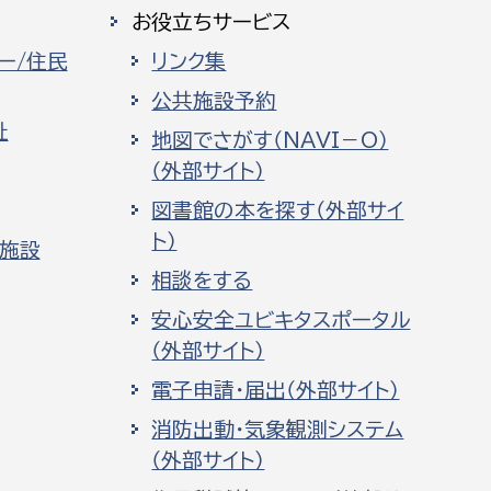
お役立ちサービス
ー/住民
リンク集
公共施設予約
祉
地図でさがす（NAVI－O）
（外部サイト）
図書館の本を探す（外部サイ
ト）
化施設
相談をする
安心安全ユビキタスポータル
（外部サイト）
電子申請・届出（外部サイト）
消防出動・気象観測システム
（外部サイト）