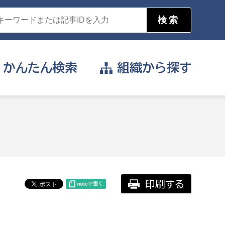
かんたん
検索
組織から
探す
目的を選択
公営事業部
支援や給付を受けたい
消防
事業課
届け出や申請をしたい
印刷する
証明書がほしい