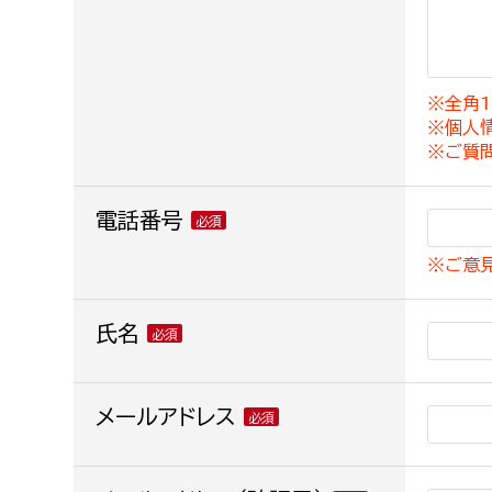
建築課
※全角1
※個人
上下水道局
教育部
※ご質
経営総務課
教育総
電話番号
給排水業務課
保健給
※ご意
水道整備課
教育指
下水道整備課
氏名
浄水管理課
農業委員会事務局
メールアドレス
議会局
農業委員会事務局
議会総