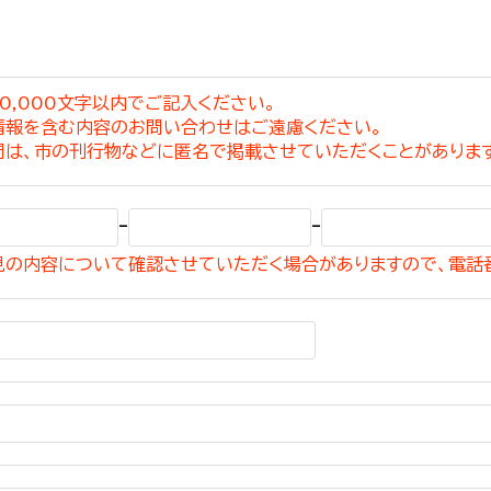
0,000文字以内でご記入ください。
情報を含む内容のお問い合わせはご遠慮ください。
選挙管理委員会事務
問は、市の刊行物などに匿名で掲載させていただくことがありま
務課
選挙管理委員会事務
-
-
食課
見の内容について確認させていただく場合がありますので、電話
導課
務課