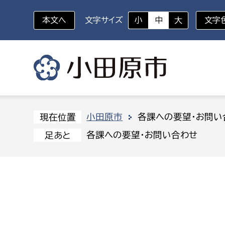
本文へ
文字サイズ
小
中
大
文字
いざというときに
対象者を選択
組織から探す
小田原市
各課への要望・お問い
現在位置
各課への要望・お問い合わせ
足あと
部に属さない室
企画部
新生児・乳幼児
休日救急外来
防
秘書室
企画政
幼稚園児・保育園児
広報広聴室
財政課
コンプライアンス推進室
資産マ
小・中学生
デジタ