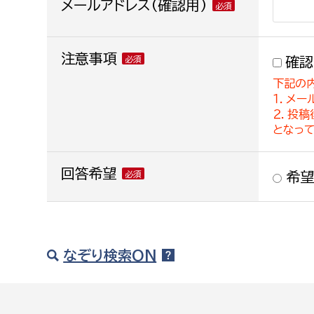
メールアドレス(確認用)
注意事項
確認
下記の
１．メー
２．投
となっ
回答希望
希望
なぞり検索ON