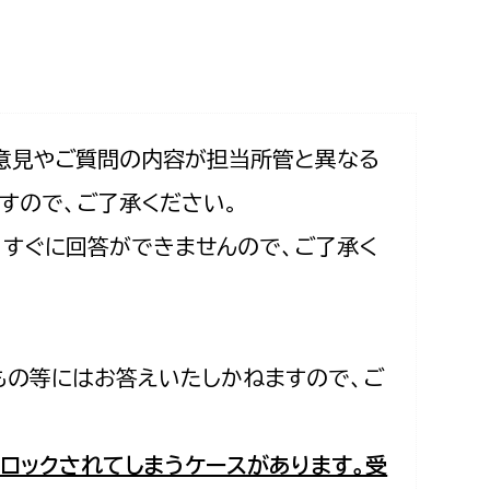
相談をしたい
支払いをしたい
働きたい
環境部
意見やご質問の内容が担当所管と異なる
すので、ご了承ください。
環境政策課
遊びたい
合、すぐに回答ができませんので、ご了承く
ゼロカーボン推進課
小田原のことを知りたい
環境保護課
環境事業センター
イベント・講座などに参加したい
もの等にはお答えいたしかねますので、ご
務所
まちづくりに関わりたい
都市部
ロックされてしまうケースがあります。受