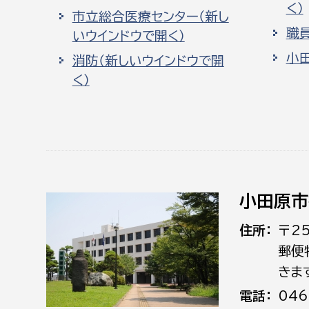
く）
市立総合医療センター（新し
職
いウインドウで開く）
小
消防（新しいウインドウで開
く）
小田原市
住所
〒2
郵便
きま
電話
046