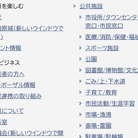
原を楽しむ
公共施設
光
市役所/タウンセンタ
窓口・市民窓口
田原城（新しいウインドウで
）
医療/消防/保健・福
ベント情報
スポーツ施設
公園
ビジネス
図書館/博物館/文
業者の方へ
ごみ/上・下水道
ロポーザル情報
子育て/教育
民連携の取り組み
市民活動/生涯学習
原について
市場・漁港
長室
斎場・霊園
議会（新しいウインドウで開
駐車場/駐輪場