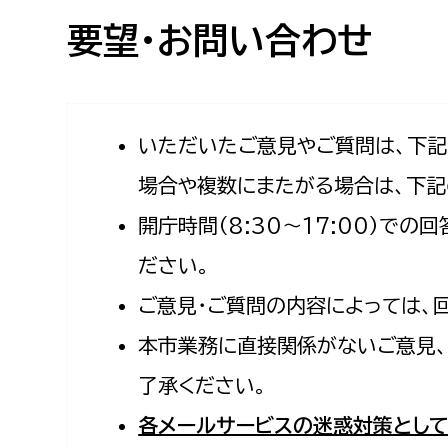
高校生・大学生など
要望・お問い合わせ
若者
妊産婦
市民部
防災部
いただいたご意見やご質問は、下
場合や複数にまたがる場合は、下記
地域政策課
防災対
高齢者
開庁時間（8:30〜17:00）で
地域安全課
障がい者
人権・男女共同参画課
ださい。
戸籍住民課
ご意見・ご質問の内容によっては、
傷病者
本市業務に直接関係がないご意見、
事業者
了承ください。
福祉健康部
子ども
各メールサービスの迷惑対策として
労働者