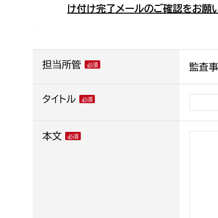
け付け完了メールのご確認をお願い
福祉政策課
子ども
求職者
生活援護課
子ども
高齢介護課
保育課
外国人
障がい福祉課
担当所管
監査
保険課
ペット
健康づくり課
タイトル
建設部
会計管
本文
建設政策課
出納室
国県事業推進課
土木管理課
道水路整備課
みどり公園課