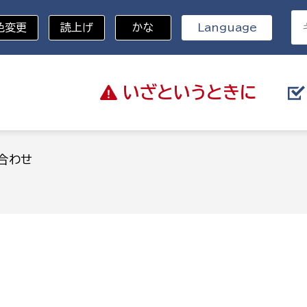
色変更
読上げ
かな
Language
いざと
いうときに
分野を選択
合わせ
総務部
戸籍
災・ハザードマップ
避難場所
策課
総務課
税
職員課
ネジメント課
財産管理課
教育・子育て
ル推進課
契約検査課