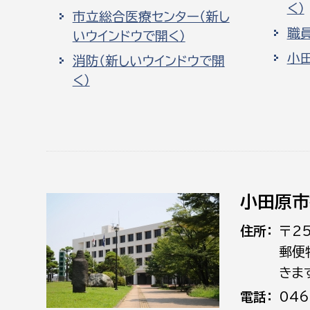
く）
市立総合医療センター（新し
職
いウインドウで開く）
小
消防（新しいウインドウで開
く）
小田原市
住所
〒2
郵便
きま
電話
046