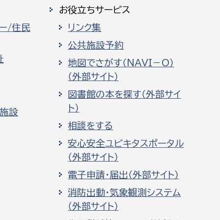
お役立ちサービス
ー/住民
リンク集
公共施設予約
祉
地図でさがす（NAVI－O）
（外部サイト）
図書館の本を探す（外部サイ
ト）
化施設
相談をする
安心安全ユビキタスポータル
（外部サイト）
電子申請・届出（外部サイト）
消防出動・気象観測システム
（外部サイト）