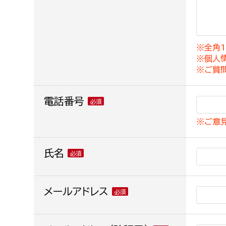
建築課
※全角1
※個人
上下水道局
教育部
※ご質
経営総務課
教育総
電話番号
給排水業務課
保健給
※ご意
水道整備課
教育指
下水道整備課
氏名
浄水管理課
農業委員会事務局
メールアドレス
議会局
農業委員会事務局
議会総