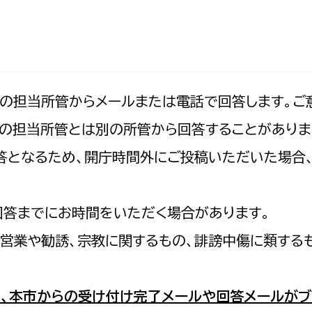
防災・安全
市税総務課
市民税課
福祉・健康
資産税課
環境・エネルギー
文化部
記の担当所管からメールまたは電話で回答します。ご
の担当所管とは別の所管から回答することがありま
策課
文化政策課
地域経済
の回答となるため、開庁時間外にご投稿いただいた場
生涯学習課
都市基盤
文化財課
図書館
回答までにお時間をいただく場合があります。
文化・生涯学習
スポーツ課
営業や勧誘、宗教に関するもの、誹謗中傷に類する
小田原城総合管理事
市民活動・地域づくり
若者部
経済部
、本市からの受け付け完了メールや回答メールがブ
行政経営