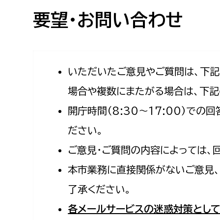
高校生・大学生など
要望・お問い合わせ
若者
妊産婦
市民部
防災部
いただいたご意見やご質問は、下
場合や複数にまたがる場合は、下記
地域政策課
防災対
高齢者
開庁時間（8:30〜17:00）で
地域安全課
障がい者
人権・男女共同参画課
ださい。
戸籍住民課
ご意見・ご質問の内容によっては、
傷病者
本市業務に直接関係がないご意見、
事業者
了承ください。
福祉健康部
子ども
各メールサービスの迷惑対策として
労働者