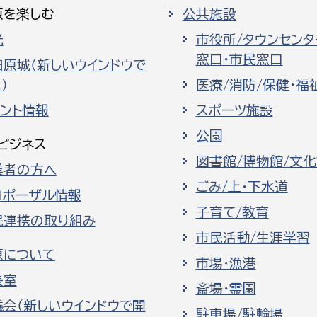
原を楽しむ
公共施設
光
市役所/タウンセンタ
窓口・市民窓口
田原城（新しいウインドウで
）
医療/消防/保健・福
ベント情報
スポーツ施設
公園
ビジネス
図書館/博物館/文
業者の方へ
ごみ/上・下水道
ロポーザル情報
子育て/教育
民連携の取り組み
市民活動/生涯学習
原について
市場・漁港
長室
斎場・霊園
議会（新しいウインドウで開
駐車場/駐輪場