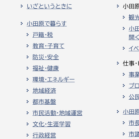
いざというときに
小田
観
小田原で暮らす
小
戸籍・税
開く
教育・子育て
イ
防災・安全
仕事・
福祉・健康
事
環境・エネルギー
プ
地域経済
公
都市基盤
小田
市民活動・地域運営
市
文化・生涯学習
市
行政経営