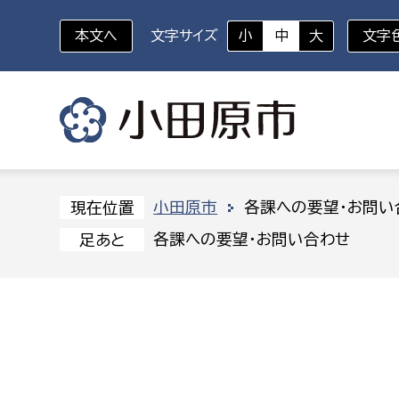
本文へ
文字サイズ
小
中
大
文字
いざというときに
対象者を選択
組織から探す
小田原市
各課への要望・お問い
現在位置
各課への要望・お問い合わせ
足あと
部に属さない室
企画部
新生児・乳幼児
休日救急外来
防
秘書室
企画政
幼稚園児・保育園児
広報広聴室
財政課
コンプライアンス推進室
資産マ
小・中学生
デジタ