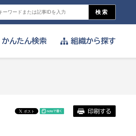
かんたん
検索
組織から
探す
目的を選択
公営事業部
支援や給付を受けたい
消防
事業課
届け出や申請をしたい
印刷する
証明書がほしい