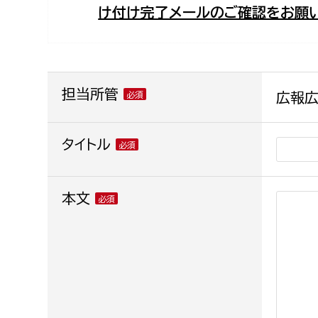
け付け完了メールのご確認をお願い
福祉政策課
子ども
求職者
生活援護課
子ども
高齢介護課
保育課
外国人
障がい福祉課
担当所管
広報
保険課
ペット
健康づくり課
タイトル
建設部
会計管
本文
建設政策課
出納室
国県事業推進課
土木管理課
道水路整備課
みどり公園課