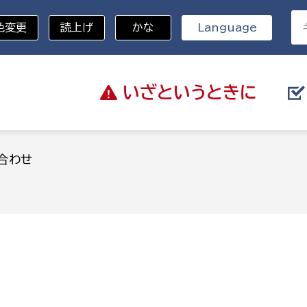
色変更
読上げ
かな
Language
いざと
いうときに
分野を選択
合わせ
総務部
戸籍
災・ハザードマップ
避難場所
策課
総務課
税
職員課
ネジメント課
財産管理課
教育・子育て
ル推進課
契約検査課