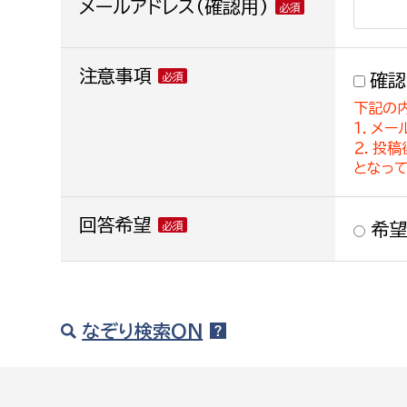
メールアドレス(確認用)
注意事項
確認
下記の
１．メー
２．投
となっ
回答希望
希望
なぞり検索ON