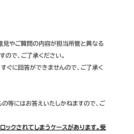
相談をしたい
支払いをしたい
働きたい
環境部
意見やご質問の内容が担当所管と異なる
すので、ご了承ください。
環境政策課
遊びたい
合、すぐに回答ができませんので、ご了承く
ゼロカーボン推進課
小田原のことを知りたい
環境保護課
環境事業センター
イベント・講座などに参加したい
もの等にはお答えいたしかねますので、ご
務所
まちづくりに関わりたい
都市部
ロックされてしまうケースがあります。受