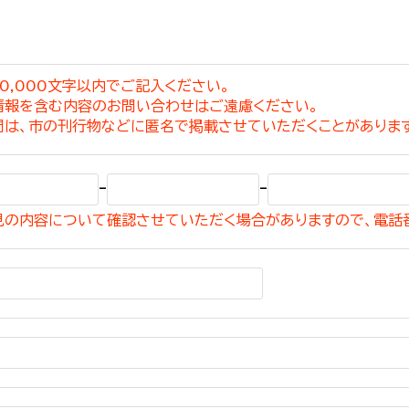
0,000文字以内でご記入ください。
情報を含む内容のお問い合わせはご遠慮ください。
選挙管理委員会事務
問は、市の刊行物などに匿名で掲載させていただくことがありま
務課
選挙管理委員会事務
-
-
食課
見の内容について確認させていただく場合がありますので、電話
導課
務課