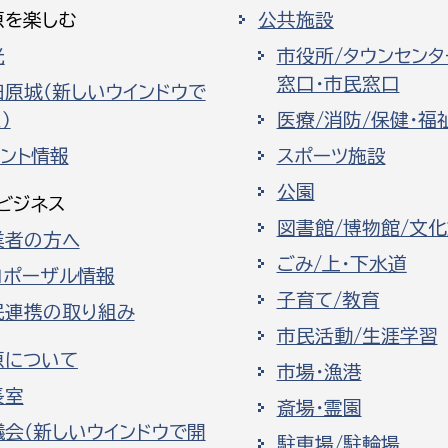
原を楽しむ
公共施設
光
市役所/タウンセンタ
窓口・市民窓口
田原城（新しいウインドウで
）
医療/消防/保健・福
ベント情報
スポーツ施設
公園
ビジネス
図書館/博物館/文
業者の方へ
ごみ/上・下水道
ロポーザル情報
子育て/教育
民連携の取り組み
市民活動/生涯学習
原について
市場・漁港
長室
斎場・霊園
議会（新しいウインドウで開
駐車場/駐輪場