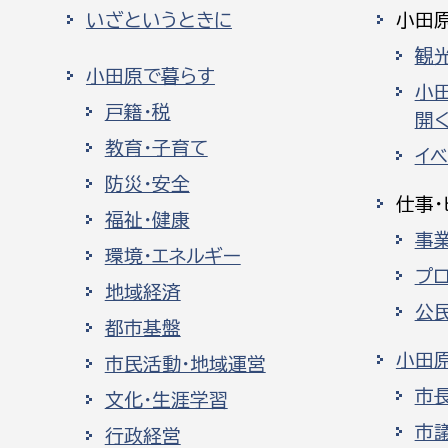
いざというときに
小田
観
小田原で暮らす
小
戸籍・税
開く
教育・子育て
イ
防災・安全
仕事・
福祉・健康
事
環境・エネルギー
プ
地域経済
公
都市基盤
小田
市民活動・地域運営
市
文化・生涯学習
市
行政経営