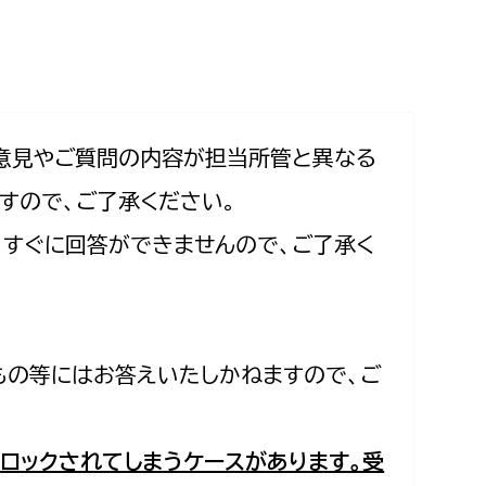
相談をしたい
支払いをしたい
働きたい
環境部
意見やご質問の内容が担当所管と異なる
すので、ご了承ください。
環境政策課
遊びたい
合、すぐに回答ができませんので、ご了承く
ゼロカーボン推進課
小田原のことを知りたい
環境保護課
環境事業センター
イベント・講座などに参加したい
もの等にはお答えいたしかねますので、ご
務所
まちづくりに関わりたい
都市部
ロックされてしまうケースがあります。受