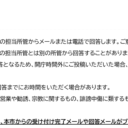
防災・安全
市税総務課
市民税課
福祉・健康
資産税課
環境・エネルギー
文化部
記の担当所管からメールまたは電話で回答します。ご
の担当所管とは別の所管から回答することがありま
策課
文化政策課
地域経済
の回答となるため、開庁時間外にご投稿いただいた場
生涯学習課
都市基盤
文化財課
図書館
回答までにお時間をいただく場合があります。
文化・生涯学習
スポーツ課
営業や勧誘、宗教に関するもの、誹謗中傷に類する
小田原城総合管理事
市民活動・地域づくり
若者部
経済部
、本市からの受け付け完了メールや回答メールがブ
行政経営