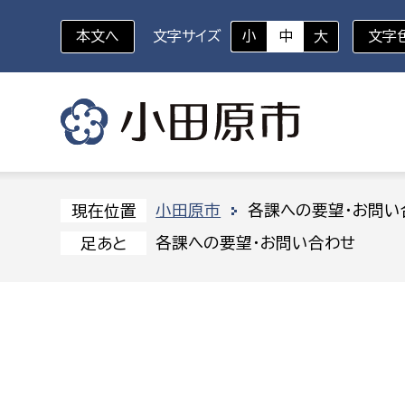
本文へ
文字サイズ
小
中
大
文字
いざというときに
対象者を選択
組織から探す
小田原市
各課への要望・お問い
現在位置
各課への要望・お問い合わせ
足あと
部に属さない室
企画部
新生児・乳幼児
休日救急外来
防
秘書室
企画政
幼稚園児・保育園児
広報広聴室
財政課
コンプライアンス推進室
資産マ
小・中学生
デジタ