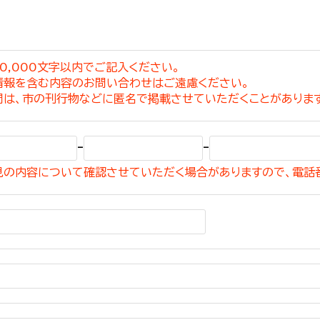
0,000文字以内でご記入ください。
情報を含む内容のお問い合わせはご遠慮ください。
選挙管理委員会事務
問は、市の刊行物などに匿名で掲載させていただくことがありま
務課
選挙管理委員会事務
-
-
食課
見の内容について確認させていただく場合がありますので、電話
導課
務課