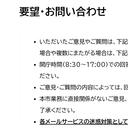
高校生・大学生など
要望・お問い合わせ
若者
妊産婦
市民部
防災部
いただいたご意見やご質問は、下
場合や複数にまたがる場合は、下記
地域政策課
防災対
高齢者
開庁時間（8:30〜17:00）で
地域安全課
障がい者
人権・男女共同参画課
ださい。
戸籍住民課
ご意見・ご質問の内容によっては、
傷病者
本市業務に直接関係がないご意見、
事業者
了承ください。
福祉健康部
子ども
各メールサービスの迷惑対策として
労働者