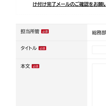
け付け完了メールのご確認をお願い
福祉政策課
子ども
求職者
生活援護課
子ども
高齢介護課
保育課
外国人
障がい福祉課
担当所管
総務部
保険課
ペット
健康づくり課
タイトル
建設部
会計管
本文
建設政策課
出納室
国県事業推進課
土木管理課
道水路整備課
みどり公園課