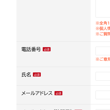
建築課
※全角1
※個人
上下水道局
教育部
※ご質
経営総務課
教育総
電話番号
給排水業務課
保健給
※ご意
水道整備課
教育指
下水道整備課
氏名
浄水管理課
農業委員会事務局
メールアドレス
議会局
農業委員会事務局
議会総