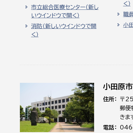
く）
市立総合医療センター（新し
職
いウインドウで開く）
小
消防（新しいウインドウで開
く）
小田原市
住所
〒2
郵便
きま
電話
046