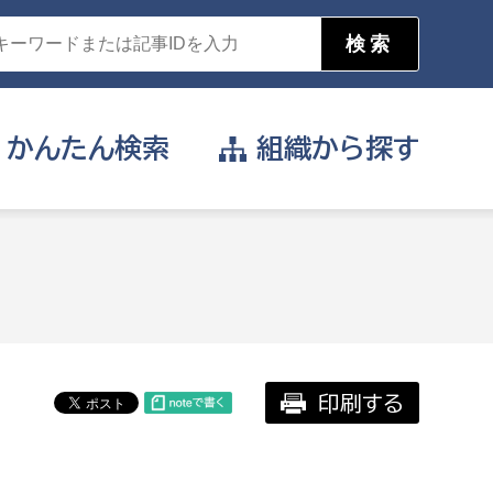
かんたん
検索
組織から
探す
目的を選択
公営事業部
支援や給付を受けたい
消防
事業課
届け出や申請をしたい
印刷する
証明書がほしい