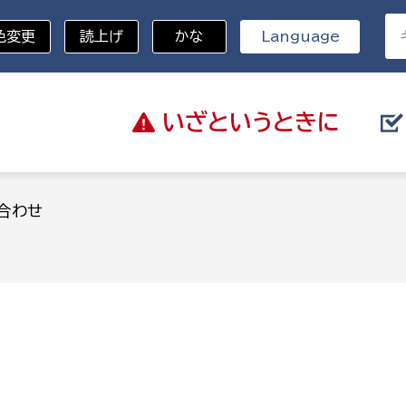
色変更
読上げ
かな
Language
いざと
いうときに
分野を選択
合わせ
総務部
戸籍
災・ハザードマップ
避難場所
策課
総務課
税
職員課
ネジメント課
財産管理課
教育・子育て
ル推進課
契約検査課