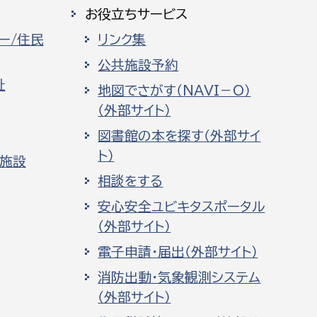
お役立ちサービス
ー/住民
リンク集
公共施設予約
祉
地図でさがす（NAVI－O）
（外部サイト）
図書館の本を探す（外部サイ
ト）
化施設
相談をする
安心安全ユビキタスポータル
（外部サイト）
電子申請・届出（外部サイト）
消防出動・気象観測システム
（外部サイト）