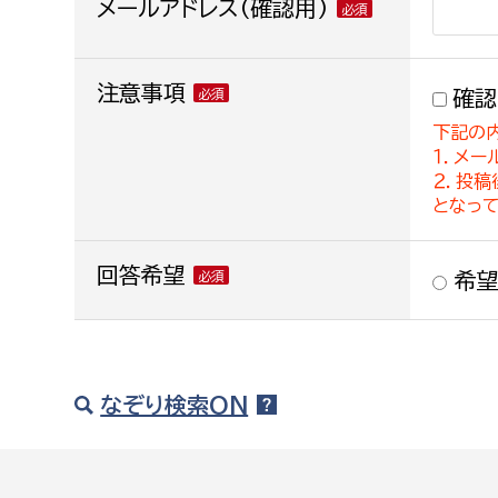
メールアドレス(確認用)
注意事項
確認
下記の
１．メー
２．投
となっ
回答希望
希望
なぞり検索ON