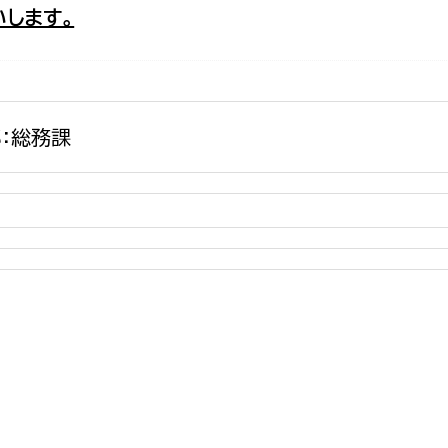
します。
政策課
産業政策課
観光
若者支援課
観光課
農政課
消防
水産海浜課
：総務課
病院
市議会
理者
市立総合医療センタ
患者サポートセンター
病院管理局：経営管理
病院管理局：施設用度
病院管理局：医事課