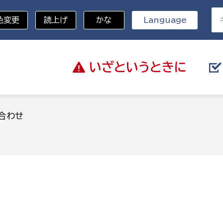
色変更
読上げ
かな
Language
いざと
いうときに
分野を選択
合わせ
総務部
戸籍
災・ハザードマップ
避難場所
策課
総務課
税
職員課
ネジメント課
財産管理課
教育・子育て
ル推進課
契約検査課