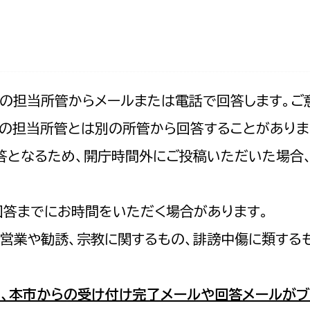
防災・安全
市税総務課
市民税課
福祉・健康
資産税課
環境・エネルギー
文化部
記の担当所管からメールまたは電話で回答します。ご
の担当所管とは別の所管から回答することがありま
策課
文化政策課
地域経済
の回答となるため、開庁時間外にご投稿いただいた場
生涯学習課
都市基盤
文化財課
図書館
回答までにお時間をいただく場合があります。
文化・生涯学習
スポーツ課
営業や勧誘、宗教に関するもの、誹謗中傷に類する
小田原城総合管理事
市民活動・地域づくり
若者部
経済部
、本市からの受け付け完了メールや回答メールがブ
行政経営