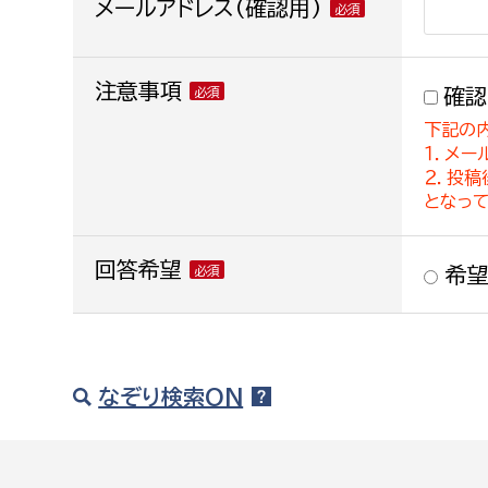
メールアドレス(確認用)
注意事項
確認
下記の
１．メー
２．投
となっ
回答希望
希望
なぞり検索ON