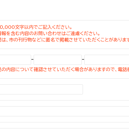
0,000文字以内でご記入ください。
情報を含む内容のお問い合わせはご遠慮ください。
選挙管理委員会事務
問は、市の刊行物などに匿名で掲載させていただくことがありま
務課
選挙管理委員会事務
-
-
食課
見の内容について確認させていただく場合がありますので、電話
導課
務課