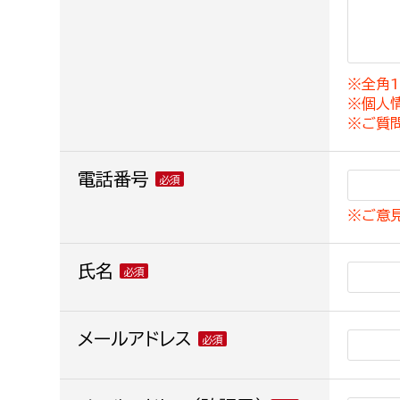
建築課
※全角1
※個人
上下水道局
教育部
※ご質
経営総務課
教育総
電話番号
給排水業務課
保健給
※ご意
水道整備課
教育指
下水道整備課
氏名
浄水管理課
農業委員会事務局
メールアドレス
議会局
農業委員会事務局
議会総