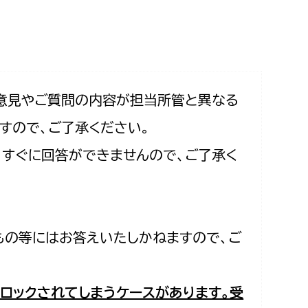
相談をしたい
支払いをしたい
働きたい
環境部
意見やご質問の内容が担当所管と異なる
すので、ご了承ください。
環境政策課
遊びたい
合、すぐに回答ができませんので、ご了承く
ゼロカーボン推進課
小田原のことを知りたい
環境保護課
環境事業センター
イベント・講座などに参加したい
もの等にはお答えいたしかねますので、ご
務所
まちづくりに関わりたい
都市部
ロックされてしまうケースがあります。受