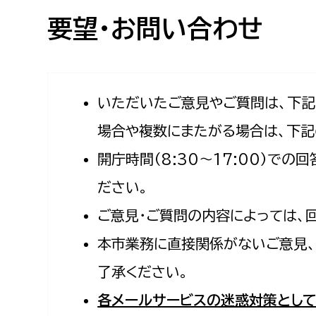
高校生・大学生など
要望・お問い合わせ
若者
妊産婦
市民部
防災部
いただいたご意見やご質問は、下
場合や複数にまたがる場合は、下記
地域政策課
防災対
高齢者
開庁時間（8:30〜17:00）で
地域安全課
障がい者
人権・男女共同参画課
ださい。
戸籍住民課
ご意見・ご質問の内容によっては、
傷病者
本市業務に直接関係がないご意見、
事業者
了承ください。
福祉健康部
子ども
各メールサービスの迷惑対策として
労働者