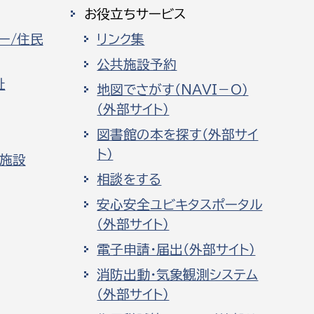
お役立ちサービス
ー/住民
リンク集
公共施設予約
祉
地図でさがす（NAVI－O）
（外部サイト）
図書館の本を探す（外部サイ
ト）
化施設
相談をする
安心安全ユビキタスポータル
（外部サイト）
電子申請・届出（外部サイト）
消防出動・気象観測システム
（外部サイト）