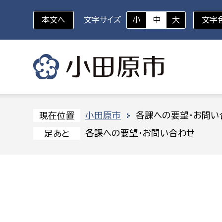
本文へ
文字サイズ
小
中
大
文字
いざというときに
対象者を選択
組織から探す
小田原市
各課への要望・お問い
現在位置
各課への要望・お問い合わせ
足あと
部に属さない室
企画部
新生児・乳幼児
休日救急外来
防
秘書室
企画政
幼稚園児・保育園児
広報広聴室
財政課
コンプライアンス推進室
資産マ
小・中学生
デジタ