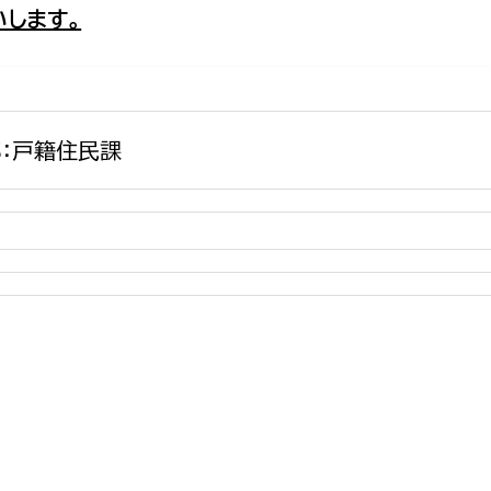
します。
政策課
産業政策課
観光
若者支援課
観光課
農政課
消防
水産海浜課
：戸籍住民課
病院
市議会
理者
市立総合医療センタ
患者サポートセンター
病院管理局：経営管理
病院管理局：施設用度
病院管理局：医事課