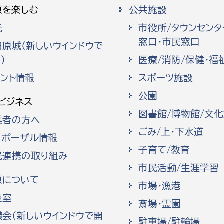
原を楽しむ
公共施設
光
市役所/タウンセンタ
窓口・市民窓口
田原城（新しいウインドウで
）
医療/消防/保健・福
ベント情報
スポーツ施設
公園
ビジネス
図書館/博物館/文
業者の方へ
ごみ/上・下水道
ロポーザル情報
子育て/教育
民連携の取り組み
市民活動/生涯学習
原について
市場・漁港
長室
斎場・霊園
議会（新しいウインドウで開
駐車場/駐輪場