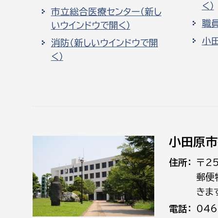
く）
市立総合医療センター（新し
職
いウインドウで開く）
小
消防（新しいウインドウで開
く）
小田原市
住所
〒2
郵便
きま
電話
046