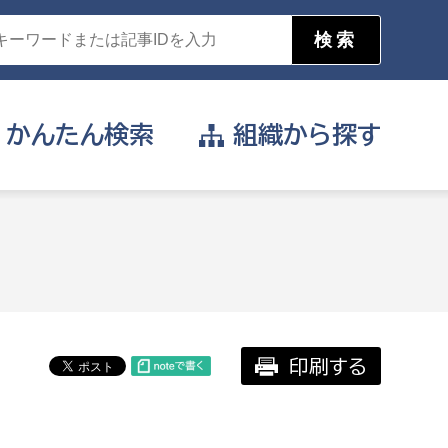
かんたん
検索
組織から
探す
目的を選択
公営事業部
支援や給付を受けたい
消防
事業課
届け出や申請をしたい
印刷する
証明書がほしい