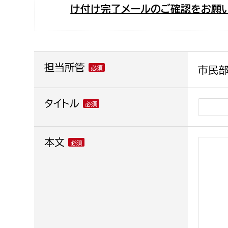
け付け完了メールのご確認をお願い
福祉政策課
子ども
求職者
生活援護課
子ども
高齢介護課
保育課
外国人
障がい福祉課
担当所管
市民部
保険課
ペット
健康づくり課
タイトル
建設部
会計管
本文
建設政策課
出納室
国県事業推進課
土木管理課
道水路整備課
みどり公園課