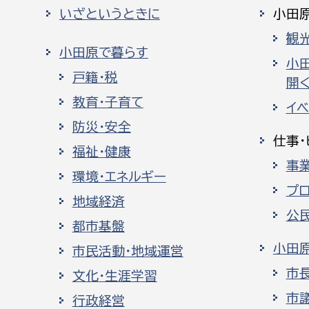
いざというときに
小田
観
小田原で暮らす
小
戸籍・税
開く
教育・子育て
イ
防災・安全
仕事・
福祉・健康
事
環境・エネルギー
プ
地域経済
公
都市基盤
小田
市民活動・地域運営
市
文化・生涯学習
市
行政経営