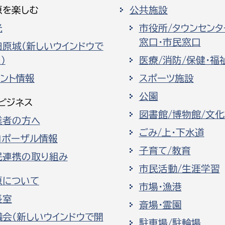
原を楽しむ
公共施設
光
市役所/タウンセンタ
窓口・市民窓口
田原城（新しいウインドウで
）
医療/消防/保健・福
ベント情報
スポーツ施設
公園
ビジネス
図書館/博物館/文
業者の方へ
ごみ/上・下水道
ロポーザル情報
子育て/教育
民連携の取り組み
市民活動/生涯学習
原について
市場・漁港
長室
斎場・霊園
議会（新しいウインドウで開
駐車場/駐輪場