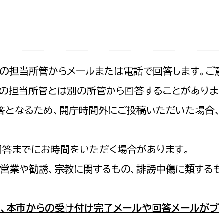
防災・安全
市税総務課
市民税課
福祉・健康
資産税課
環境・エネルギー
文化部
記の担当所管からメールまたは電話で回答します。ご
の担当所管とは別の所管から回答することがありま
策課
文化政策課
地域経済
の回答となるため、開庁時間外にご投稿いただいた場
生涯学習課
都市基盤
文化財課
図書館
回答までにお時間をいただく場合があります。
文化・生涯学習
スポーツ課
営業や勧誘、宗教に関するもの、誹謗中傷に類する
小田原城総合管理事
市民活動・地域づくり
若者部
経済部
、本市からの受け付け完了メールや回答メールがブ
行政経営