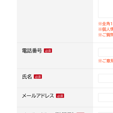
建築課
※全角1
※個人
上下水道局
教育部
※ご質
経営総務課
教育総
電話番号
給排水業務課
保健給
※ご意
水道整備課
教育指
下水道整備課
氏名
浄水管理課
農業委員会事務局
メールアドレス
議会局
農業委員会事務局
議会総