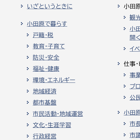
いざというときに
小田
観
小田原で暮らす
小
戸籍・税
開く
教育・子育て
イ
防災・安全
仕事・
福祉・健康
事
環境・エネルギー
プ
地域経済
公
都市基盤
小田
市民活動・地域運営
市
文化・生涯学習
市
行政経営