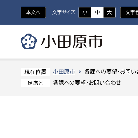
本文へ
文字サイズ
小
中
大
文字
いざというときに
対象者を選択
組織から探す
小田原市
各課への要望・お問い
現在位置
各課への要望・お問い合わせ
足あと
部に属さない室
企画部
新生児・乳幼児
休日救急外来
防
秘書室
企画政
幼稚園児・保育園児
広報広聴室
財政課
コンプライアンス推進室
資産マ
小・中学生
デジタ