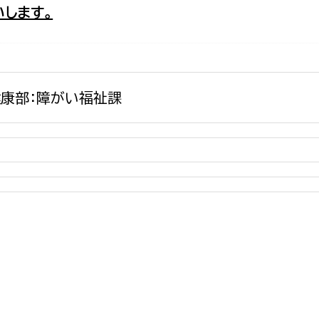
します。
政策課
産業政策課
観光
若者支援課
観光課
農政課
消防
水産海浜課
康部：障がい福祉課
病院
市議会
理者
市立総合医療センタ
患者サポートセンター
病院管理局：経営管理
病院管理局：施設用度
病院管理局：医事課