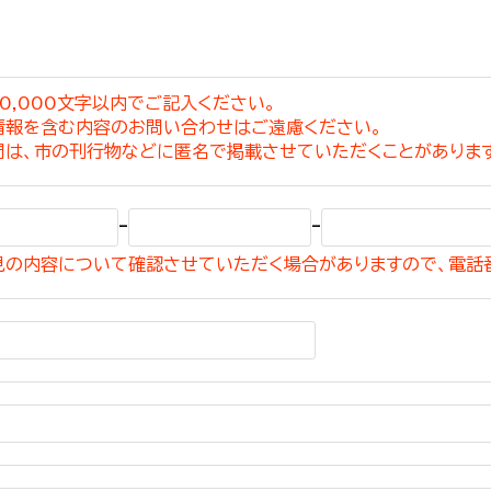
0,000文字以内でご記入ください。
情報を含む内容のお問い合わせはご遠慮ください。
選挙管理委員会事務
問は、市の刊行物などに匿名で掲載させていただくことがありま
務課
選挙管理委員会事務
-
-
食課
見の内容について確認させていただく場合がありますので、電話
導課
務課