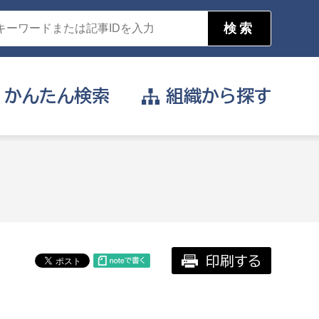
かんたん
検索
組織から
探す
目的を選択
公営事業部
支援や給付を受けたい
消防
事業課
届け出や申請をしたい
印刷する
証明書がほしい