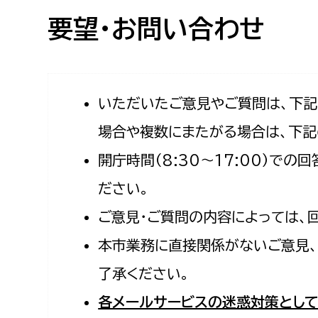
高校生・大学生など
要望・お問い合わせ
若者
妊産婦
市民部
防災部
いただいたご意見やご質問は、下
場合や複数にまたがる場合は、下記
地域政策課
防災対
高齢者
開庁時間（8:30〜17:00）で
地域安全課
障がい者
人権・男女共同参画課
ださい。
戸籍住民課
ご意見・ご質問の内容によっては、
傷病者
本市業務に直接関係がないご意見、
事業者
了承ください。
福祉健康部
子ども
各メールサービスの迷惑対策として
労働者