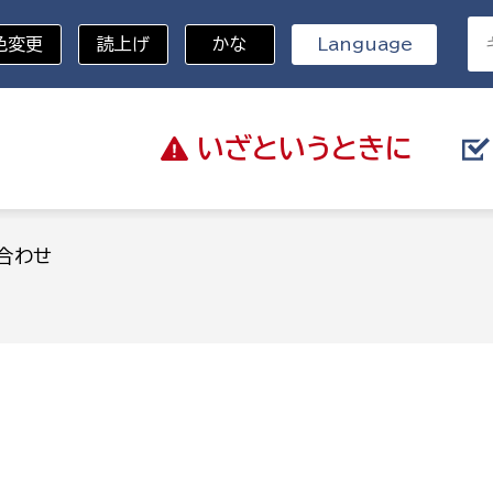
色変更
読上げ
かな
Language
いざと
いうときに
分野を選択
合わせ
総務部
戸籍
災・ハザードマップ
避難場所
策課
総務課
税
職員課
ネジメント課
財産管理課
教育・子育て
ル推進課
契約検査課