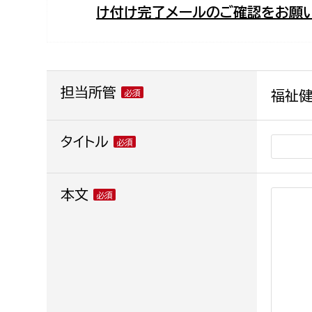
け付け完了メールのご確認をお願い
福祉政策課
子ども
求職者
生活援護課
子ども
高齢介護課
保育課
外国人
障がい福祉課
担当所管
福祉健
保険課
ペット
健康づくり課
タイトル
建設部
会計管
本文
建設政策課
出納室
国県事業推進課
土木管理課
道水路整備課
みどり公園課