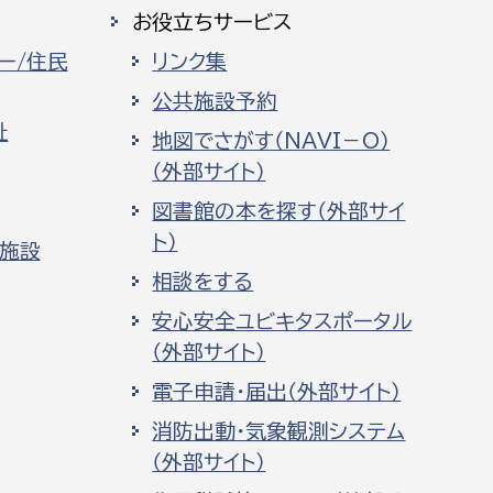
お役立ちサービス
ー/住民
リンク集
公共施設予約
祉
地図でさがす（NAVI－O）
（外部サイト）
図書館の本を探す（外部サイ
ト）
化施設
相談をする
安心安全ユビキタスポータル
（外部サイト）
電子申請・届出（外部サイト）
消防出動・気象観測システム
（外部サイト）