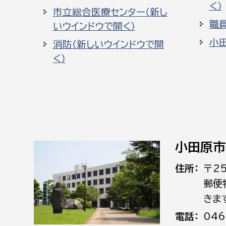
く）
市立総合医療センター（新し
職
いウインドウで開く）
小
消防（新しいウインドウで開
く）
小田原市
住所
〒2
郵便
きま
電話
046