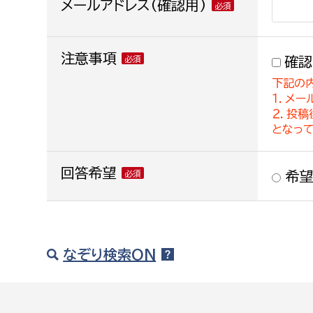
メールアドレス(確認用)
注意事項
確認
下記の
１．メー
２．投
となっ
回答希望
希望
なぞり検索ON