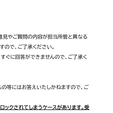
相談をしたい
支払いをしたい
働きたい
環境部
意見やご質問の内容が担当所管と異なる
すので、ご了承ください。
環境政策課
遊びたい
合、すぐに回答ができませんので、ご了承く
ゼロカーボン推進課
小田原のことを知りたい
環境保護課
環境事業センター
イベント・講座などに参加したい
もの等にはお答えいたしかねますので、ご
務所
まちづくりに関わりたい
都市部
ロックされてしまうケースがあります。受