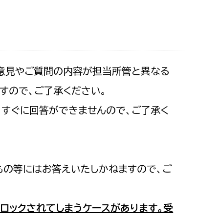
相談をしたい
支払いをしたい
働きたい
環境部
意見やご質問の内容が担当所管と異なる
すので、ご了承ください。
環境政策課
遊びたい
合、すぐに回答ができませんので、ご了承く
ゼロカーボン推進課
小田原のことを知りたい
環境保護課
環境事業センター
イベント・講座などに参加したい
もの等にはお答えいたしかねますので、ご
務所
まちづくりに関わりたい
都市部
ロックされてしまうケースがあります。受