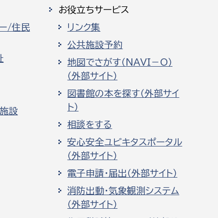
お役立ちサービス
ー/住民
リンク集
公共施設予約
祉
地図でさがす（NAVI－O）
（外部サイト）
図書館の本を探す（外部サイ
ト）
化施設
相談をする
安心安全ユビキタスポータル
（外部サイト）
電子申請・届出（外部サイト）
消防出動・気象観測システム
（外部サイト）