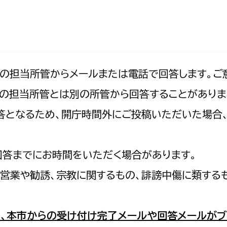
防災・安全
市税総務課
市民税課
福祉・健康
資産税課
環境・エネルギー
文化部
記の担当所管からメールまたは電話で回答します。ご
の担当所管とは別の所管から回答することがありま
策課
文化政策課
地域経済
の回答となるため、開庁時間外にご投稿いただいた場
生涯学習課
都市基盤
文化財課
図書館
回答までにお時間をいただく場合があります。
文化・生涯学習
スポーツ課
営業や勧誘、宗教に関するもの、誹謗中傷に類する
小田原城総合管理事
市民活動・地域づくり
若者部
経済部
、本市からの受け付け完了メールや回答メールがブ
行政経営