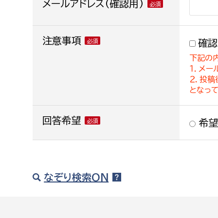
メールアドレス(確認用)
注意事項
確認
下記の
１．メー
２．投
となっ
回答希望
希望
なぞり検索ON