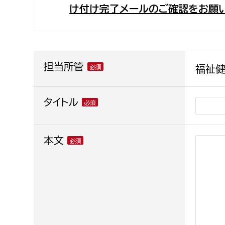
け付け完了メールのご確認をお願い
福祉政策課
子ども
求職者
生活援護課
子ども
高齢介護課
保育課
外国人
障がい福祉課
担当所管
福祉健
保険課
ペット
健康づくり課
タイトル
建設部
会計管
本文
建設政策課
出納室
国県事業推進課
土木管理課
道水路整備課
みどり公園課