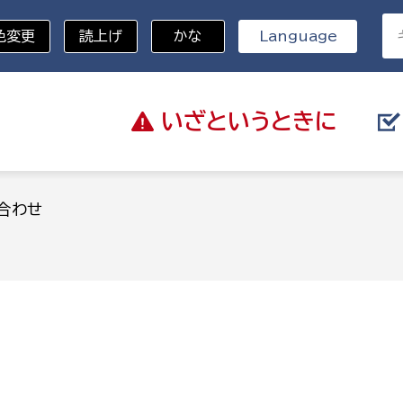
色変更
読上げ
かな
Language
いざと
いうときに
分野を選択
合わせ
総務部
戸籍
災・ハザードマップ
避難場所
策課
総務課
税
職員課
ネジメント課
財産管理課
教育・子育て
ル推進課
契約検査課