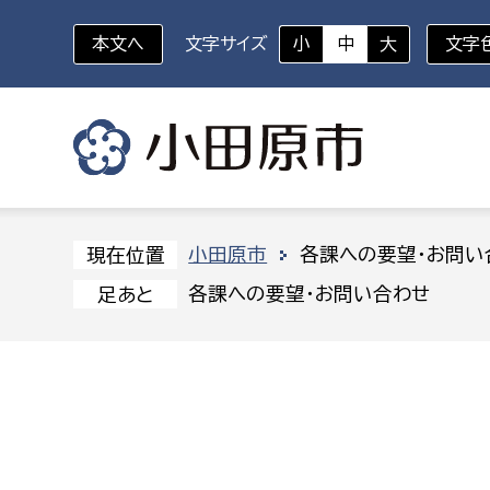
本文へ
文字サイズ
小
中
大
文字
いざというときに
対象者を選択
組織から探す
小田原市
各課への要望・お問い
現在位置
各課への要望・お問い合わせ
足あと
部に属さない室
企画部
新生児・乳幼児
休日救急外来
防
秘書室
企画政
幼稚園児・保育園児
広報広聴室
財政課
コンプライアンス推進室
資産マ
小・中学生
デジタ