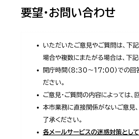
高校生・大学生など
要望・お問い合わせ
若者
妊産婦
市民部
防災部
いただいたご意見やご質問は、下
場合や複数にまたがる場合は、下記
地域政策課
防災対
高齢者
開庁時間（8:30〜17:00）で
地域安全課
障がい者
人権・男女共同参画課
ださい。
戸籍住民課
ご意見・ご質問の内容によっては、
傷病者
本市業務に直接関係がないご意見、
事業者
了承ください。
福祉健康部
子ども
各メールサービスの迷惑対策として
労働者