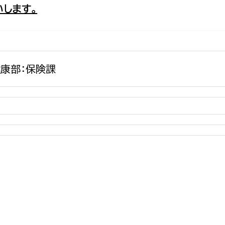
します。
政策課
産業政策課
観光
若者支援課
観光課
農政課
消防
水産海浜課
康部：保険課
病院
市議会
理者
市立総合医療センタ
患者サポートセンター
病院管理局：経営管理
病院管理局：施設用度
病院管理局：医事課