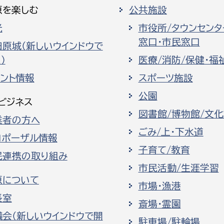
原を楽しむ
公共施設
光
市役所/タウンセンタ
窓口・市民窓口
田原城（新しいウインドウで
）
医療/消防/保健・福
ベント情報
スポーツ施設
公園
ビジネス
図書館/博物館/文
業者の方へ
ごみ/上・下水道
ロポーザル情報
子育て/教育
民連携の取り組み
市民活動/生涯学習
原について
市場・漁港
長室
斎場・霊園
議会（新しいウインドウで開
駐車場/駐輪場