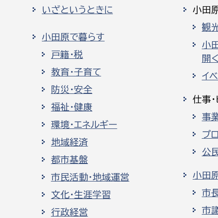
いざというときに
小田
観
小田原で暮らす
小
戸籍・税
開く
教育・子育て
イ
防災・安全
仕事・
福祉・健康
事
環境・エネルギー
プ
地域経済
公
都市基盤
小田
市民活動・地域運営
市
文化・生涯学習
市
行政経営