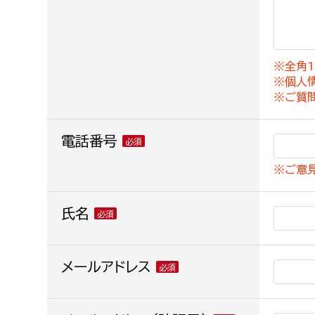
建築課
※全角1
※個人
上下水道局
教育部
※ご質
経営総務課
教育総
電話番号
給排水業務課
保健給
※ご意
水道整備課
教育指
下水道整備課
氏名
浄水管理課
農業委員会事務局
メールアドレス
議会局
農業委員会事務局
議会総