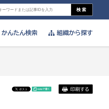
かんたん
検索
組織から
探す
目的を選択
公営事業部
支援や給付を受けたい
消防
事業課
届け出や申請をしたい
印刷する
証明書がほしい