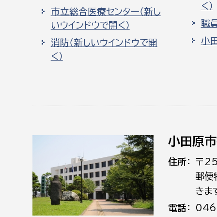
く）
市立総合医療センター（新し
職
いウインドウで開く）
小
消防（新しいウインドウで開
く）
小田原市
住所
〒2
郵便
きま
電話
046