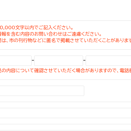
0,000文字以内でご記入ください。
情報を含む内容のお問い合わせはご遠慮ください。
選挙管理委員会事務
問は、市の刊行物などに匿名で掲載させていただくことがありま
務課
選挙管理委員会事務
-
-
食課
見の内容について確認させていただく場合がありますので、電話
導課
務課