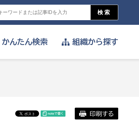
かんたん
検索
組織から
探す
目的を選択
公営事業部
支援や給付を受けたい
消防
事業課
届け出や申請をしたい
印刷する
証明書がほしい