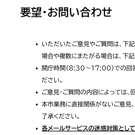
高校生・大学生など
要望・お問い合わせ
若者
妊産婦
市民部
防災部
いただいたご意見やご質問は、下
場合や複数にまたがる場合は、下記
地域政策課
防災対
高齢者
開庁時間（8:30〜17:00）で
地域安全課
障がい者
人権・男女共同参画課
ださい。
戸籍住民課
ご意見・ご質問の内容によっては、
傷病者
本市業務に直接関係がないご意見、
事業者
了承ください。
福祉健康部
子ども
各メールサービスの迷惑対策として
労働者