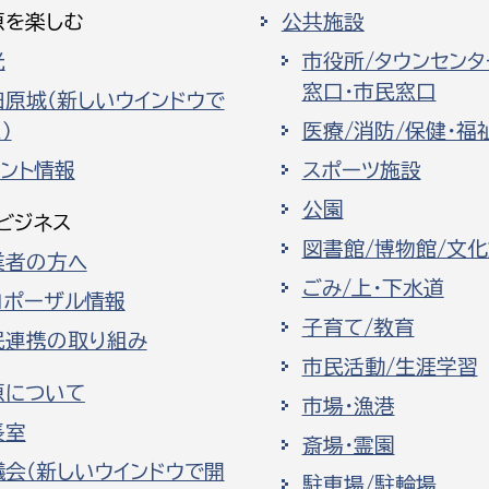
原を楽しむ
公共施設
光
市役所/タウンセンタ
窓口・市民窓口
田原城（新しいウインドウで
）
医療/消防/保健・福
ベント情報
スポーツ施設
公園
ビジネス
図書館/博物館/文
業者の方へ
ごみ/上・下水道
ロポーザル情報
子育て/教育
民連携の取り組み
市民活動/生涯学習
原について
市場・漁港
長室
斎場・霊園
議会（新しいウインドウで開
駐車場/駐輪場