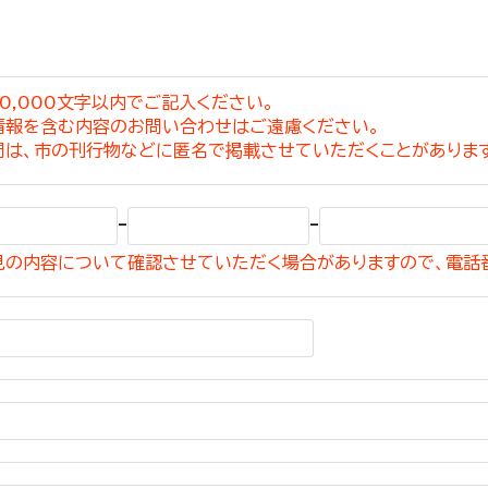
0,000文字以内でご記入ください。
情報を含む内容のお問い合わせはご遠慮ください。
選挙管理委員会事務
問は、市の刊行物などに匿名で掲載させていただくことがありま
務課
選挙管理委員会事務
-
-
食課
見の内容について確認させていただく場合がありますので、電話
導課
務課