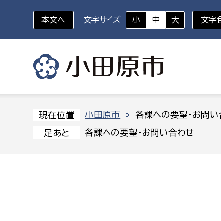
本文へ
文字サイズ
小
中
大
文字
いざというときに
対象者を選択
組織から探す
小田原市
各課への要望・お問い
現在位置
各課への要望・お問い合わせ
足あと
部に属さない室
企画部
新生児・乳幼児
休日救急外来
防
秘書室
企画政
幼稚園児・保育園児
広報広聴室
財政課
コンプライアンス推進室
資産マ
小・中学生
デジタ