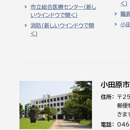
く）
市立総合医療センター（新し
職
いウインドウで開く）
小
消防（新しいウインドウで開
く）
小田原市
住所
〒2
郵便
きま
電話
046