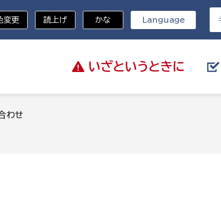
色変更
読上げ
かな
Language
いざと
いうときに
分野を選択
合わせ
総務部
戸籍
災・ハザードマップ
避難場所
策課
総務課
税
職員課
ネジメント課
財産管理課
教育・子育て
ル推進課
契約検査課