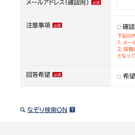
メールアドレス(確認用)
注意事項
確認
下記の
１．メー
２．投
となっ
回答希望
希望
なぞり検索ON