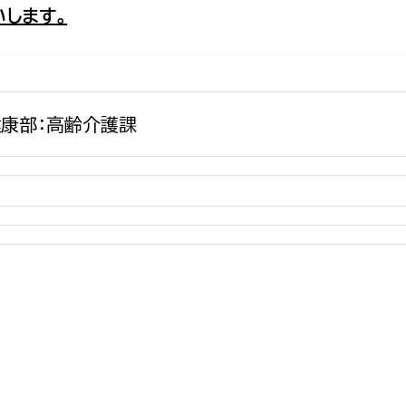
します。
政策課
産業政策課
観光
若者支援課
観光課
農政課
消防
水産海浜課
康部：高齢介護課
病院
市議会
理者
市立総合医療センタ
患者サポートセンター
病院管理局：経営管理
病院管理局：施設用度
病院管理局：医事課