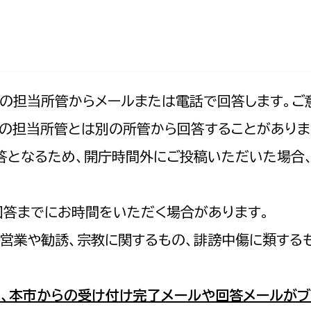
防災・安全
市税総務課
市民税課
福祉・健康
資産税課
環境・エネルギー
文化部
記の担当所管からメールまたは電話で回答します。ご
の担当所管とは別の所管から回答することがありま
策課
文化政策課
地域経済
の回答となるため、開庁時間外にご投稿いただいた場
生涯学習課
都市基盤
文化財課
図書館
回答までにお時間をいただく場合があります。
文化・生涯学習
スポーツ課
営業や勧誘、宗教に関するもの、誹謗中傷に類する
小田原城総合管理事
市民活動・地域づくり
若者部
経済部
、本市からの受け付け完了メールや回答メールがブ
行政経営