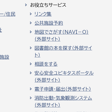
お役立ちサービス
ー/住民
リンク集
公共施設予約
祉
地図でさがす（NAVI－O）
（外部サイト）
図書館の本を探す（外部サイ
ト）
化施設
相談をする
安心安全ユビキタスポータル
（外部サイト）
電子申請・届出（外部サイト）
消防出動・気象観測システム
（外部サイト）