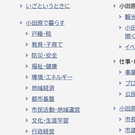
いざというときに
小田
観
小田原で暮らす
小
戸籍・税
開く
教育・子育て
イ
防災・安全
仕事・
福祉・健康
事
環境・エネルギー
プ
地域経済
公
都市基盤
小田
市民活動・地域運営
市
文化・生涯学習
市
行政経営