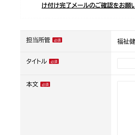
け付け完了メールのご確認をお願い
福祉政策課
子ども
求職者
生活援護課
子ども
高齢介護課
保育課
外国人
障がい福祉課
担当所管
福祉健
保険課
ペット
健康づくり課
タイトル
建設部
会計管
本文
建設政策課
出納室
国県事業推進課
土木管理課
道水路整備課
みどり公園課