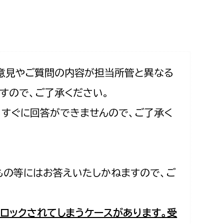
相談をしたい
支払いをしたい
働きたい
環境部
意見やご質問の内容が担当所管と異なる
すので、ご了承ください。
環境政策課
遊びたい
合、すぐに回答ができませんので、ご了承く
ゼロカーボン推進課
小田原のことを知りたい
環境保護課
環境事業センター
イベント・講座などに参加したい
もの等にはお答えいたしかねますので、ご
務所
まちづくりに関わりたい
都市部
ロックされてしまうケースがあります。受