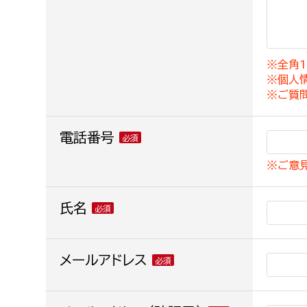
建築課
※全角1
※個人
上下水道局
教育部
※ご質
経営総務課
教育総
電話番号
給排水業務課
保健給
※ご意
水道整備課
教育指
下水道整備課
氏名
浄水管理課
農業委員会事務局
メールアドレス
議会局
農業委員会事務局
議会総