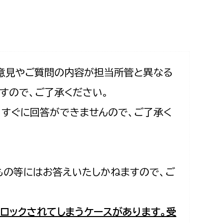
相談をしたい
支払いをしたい
働きたい
環境部
意見やご質問の内容が担当所管と異なる
すので、ご了承ください。
環境政策課
遊びたい
合、すぐに回答ができませんので、ご了承く
ゼロカーボン推進課
小田原のことを知りたい
環境保護課
環境事業センター
イベント・講座などに参加したい
もの等にはお答えいたしかねますので、ご
務所
まちづくりに関わりたい
都市部
ロックされてしまうケースがあります。受