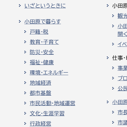
いざというときに
小田
観
小田原で暮らす
小
戸籍・税
開く
教育・子育て
イ
防災・安全
仕事・
福祉・健康
事
環境・エネルギー
プ
地域経済
公
都市基盤
小田
市民活動・地域運営
市
文化・生涯学習
市
行政経営