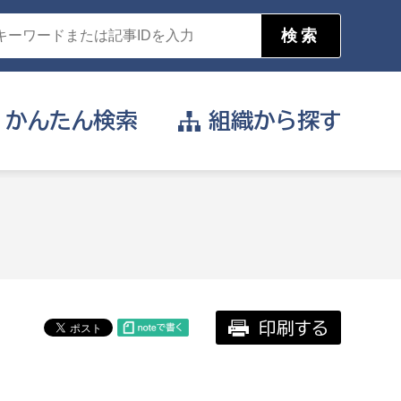
かんたん
検索
組織から
探す
目的を選択
公営事業部
支援や給付を受けたい
消防
事業課
届け出や申請をしたい
印刷する
証明書がほしい