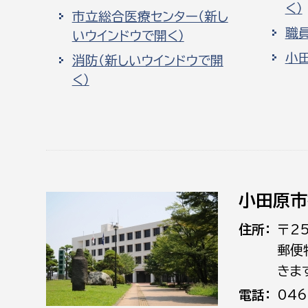
く）
市立総合医療センター（新し
職
いウインドウで開く）
小
消防（新しいウインドウで開
く）
小田原市
住所
〒2
郵便
きま
電話
046