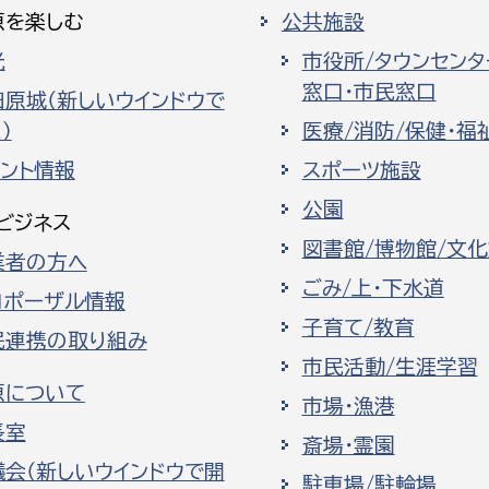
原を楽しむ
公共施設
光
市役所/タウンセンタ
窓口・市民窓口
田原城（新しいウインドウで
）
医療/消防/保健・福
ベント情報
スポーツ施設
公園
ビジネス
図書館/博物館/文
業者の方へ
ごみ/上・下水道
ロポーザル情報
子育て/教育
民連携の取り組み
市民活動/生涯学習
原について
市場・漁港
長室
斎場・霊園
議会（新しいウインドウで開
駐車場/駐輪場