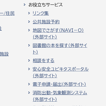
お役立ちサービス
ー/住民
リンク集
公共施設予約
祉
地図でさがす（NAVI－O）
（外部サイト）
図書館の本を探す（外部サイ
ト）
化施設
相談をする
安心安全ユビキタスポータル
（外部サイト）
電子申請・届出（外部サイト）
消防出動・気象観測システム
（外部サイト）