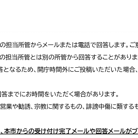
防災・安全
市税総務課
市民税課
福祉・健康
資産税課
環境・エネルギー
文化部
記の担当所管からメールまたは電話で回答します。ご
の担当所管とは別の所管から回答することがありま
策課
文化政策課
地域経済
の回答となるため、開庁時間外にご投稿いただいた場
生涯学習課
都市基盤
文化財課
図書館
回答までにお時間をいただく場合があります。
文化・生涯学習
スポーツ課
営業や勧誘、宗教に関するもの、誹謗中傷に類する
小田原城総合管理事
市民活動・地域づくり
若者部
経済部
、本市からの受け付け完了メールや回答メールがブ
行政経営