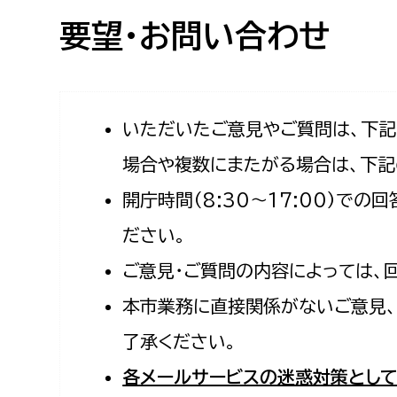
高校生・大学生など
要望・お問い合わせ
若者
妊産婦
市民部
防災部
いただいたご意見やご質問は、下
場合や複数にまたがる場合は、下記
地域政策課
防災対
高齢者
開庁時間（8:30〜17:00）で
地域安全課
障がい者
人権・男女共同参画課
ださい。
戸籍住民課
ご意見・ご質問の内容によっては、
傷病者
本市業務に直接関係がないご意見、
事業者
了承ください。
福祉健康部
子ども
各メールサービスの迷惑対策として
労働者