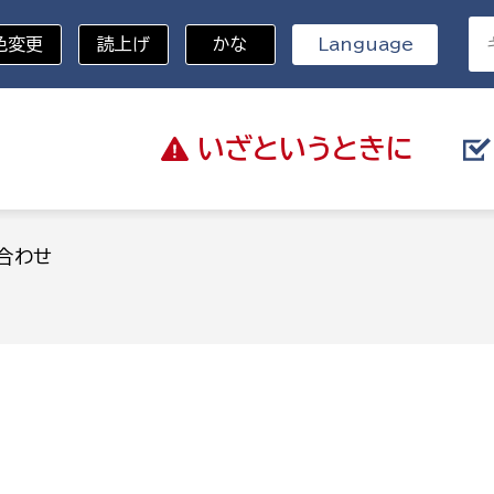
色変更
読上げ
かな
Language
いざと
いうときに
分野を選択
合わせ
総務部
戸籍
災・ハザードマップ
避難場所
策課
総務課
税
職員課
ネジメント課
財産管理課
教育・子育て
ル推進課
契約検査課