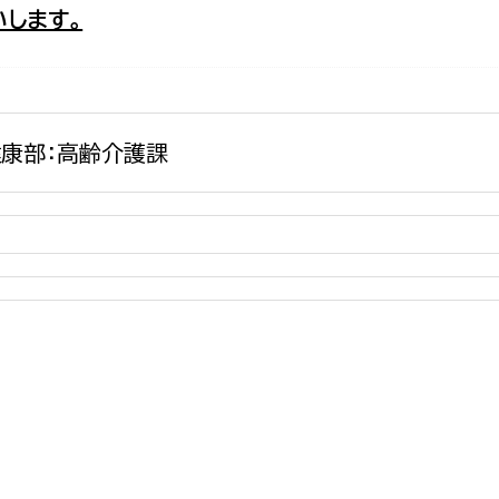
します。
政策課
産業政策課
観光
若者支援課
観光課
農政課
消防
水産海浜課
康部：高齢介護課
病院
市議会
理者
市立総合医療センタ
患者サポートセンター
病院管理局：経営管理
病院管理局：施設用度
病院管理局：医事課