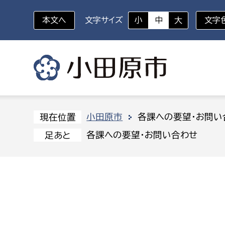
本文へ
文字サイズ
小
中
大
文字
いざというときに
対象者を選択
組織から探す
小田原市
各課への要望・お問い
現在位置
各課への要望・お問い合わせ
足あと
部に属さない室
企画部
新生児・乳幼児
休日救急外来
防
秘書室
企画政
幼稚園児・保育園児
広報広聴室
財政課
コンプライアンス推進室
資産マ
小・中学生
デジタ