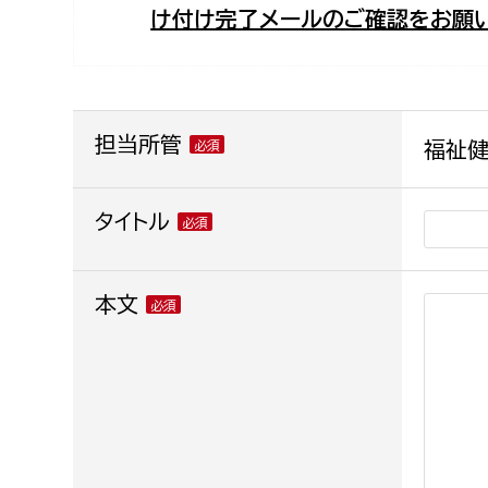
け付け完了メールのご確認をお願い
福祉政策課
子ども
求職者
生活援護課
子ども
高齢介護課
保育課
外国人
障がい福祉課
担当所管
福祉健
保険課
ペット
健康づくり課
タイトル
建設部
会計管
本文
建設政策課
出納室
国県事業推進課
土木管理課
道水路整備課
みどり公園課