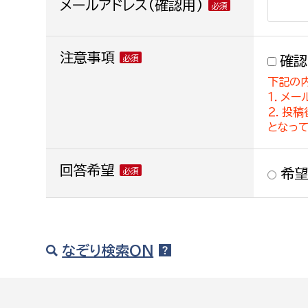
メールアドレス(確認用)
注意事項
確認
下記の
１．メー
２．投
となっ
回答希望
希望
なぞり検索ON