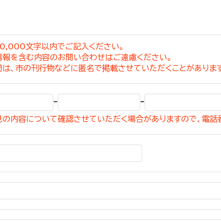
0,000文字以内でご記入ください。
情報を含む内容のお問い合わせはご遠慮ください。
選挙管理委員会事務
問は、市の刊行物などに匿名で掲載させていただくことがありま
務課
選挙管理委員会事務
-
-
食課
見の内容について確認させていただく場合がありますので、電話
導課
務課