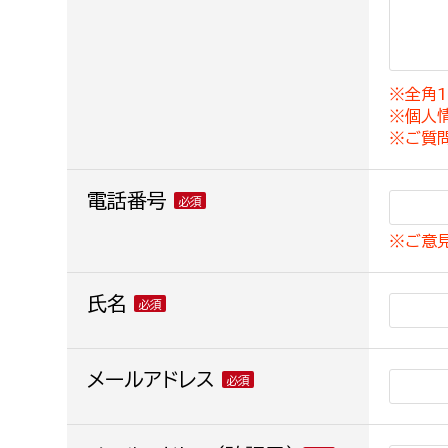
建築課
※全角1
※個人
上下水道局
教育部
※ご質
経営総務課
教育総
電話番号
給排水業務課
保健給
※ご意
水道整備課
教育指
下水道整備課
氏名
浄水管理課
農業委員会事務局
メールアドレス
議会局
農業委員会事務局
議会総