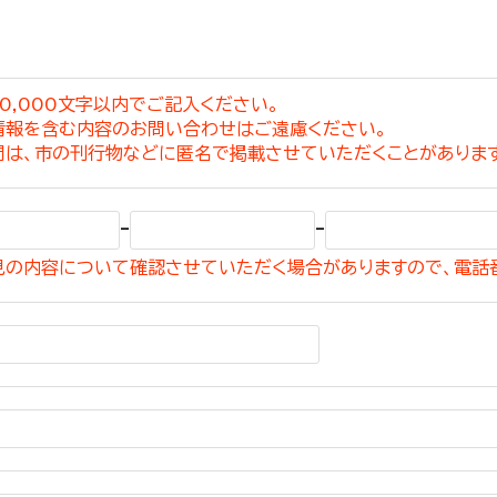
0,000文字以内でご記入ください。
情報を含む内容のお問い合わせはご遠慮ください。
選挙管理委員会事務
問は、市の刊行物などに匿名で掲載させていただくことがありま
務課
選挙管理委員会事務
-
-
食課
見の内容について確認させていただく場合がありますので、電話
導課
務課