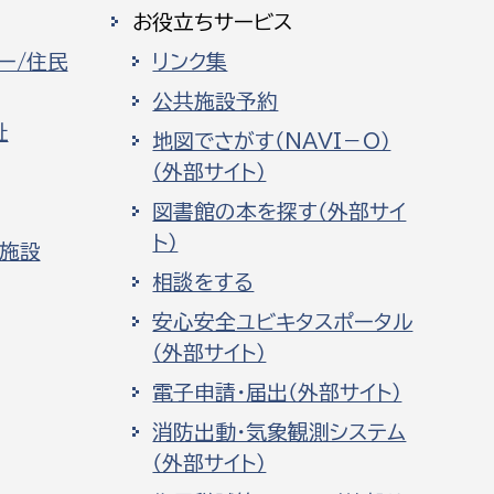
お役立ちサービス
ー/住民
リンク集
公共施設予約
祉
地図でさがす（NAVI－O）
（外部サイト）
図書館の本を探す（外部サイ
ト）
化施設
相談をする
安心安全ユビキタスポータル
（外部サイト）
電子申請・届出（外部サイト）
消防出動・気象観測システム
（外部サイト）