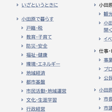
いざというときに
小田
観
小田原で暮らす
小
戸籍・税
開く
教育・子育て
イ
防災・安全
仕事・
福祉・健康
事
環境・エネルギー
プ
地域経済
公
都市基盤
小田
市民活動・地域運営
市
文化・生涯学習
市
行政経営