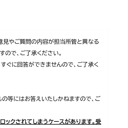
相談をしたい
支払いをしたい
働きたい
環境部
意見やご質問の内容が担当所管と異なる
すので、ご了承ください。
環境政策課
遊びたい
合、すぐに回答ができませんので、ご了承く
ゼロカーボン推進課
小田原のことを知りたい
環境保護課
環境事業センター
イベント・講座などに参加したい
もの等にはお答えいたしかねますので、ご
務所
まちづくりに関わりたい
都市部
ロックされてしまうケースがあります。受