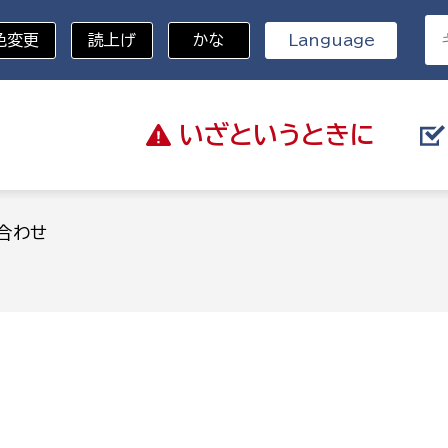
色変更
読上げ
かな
Language
いざと
いうときに
分野を選択
合わせ
総務部
戸籍
災・ハザードマップ
避難場所
策課
総務課
税
職員課
ネジメント課
財産管理課
教育・子育て
ル推進課
契約検査課