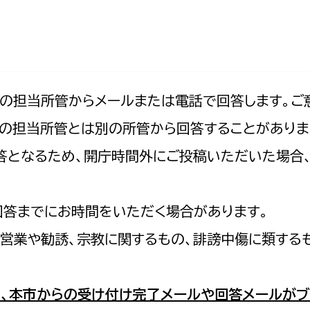
防災・安全
市税総務課
市民税課
福祉・健康
資産税課
環境・エネルギー
文化部
記の担当所管からメールまたは電話で回答します。ご
の担当所管とは別の所管から回答することがありま
策課
文化政策課
地域経済
の回答となるため、開庁時間外にご投稿いただいた場
生涯学習課
都市基盤
文化財課
図書館
回答までにお時間をいただく場合があります。
文化・生涯学習
スポーツ課
営業や勧誘、宗教に関するもの、誹謗中傷に類する
小田原城総合管理事
市民活動・地域づくり
若者部
経済部
、本市からの受け付け完了メールや回答メールがブ
行政経営