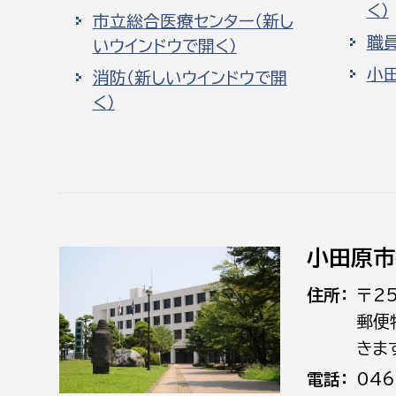
く）
市立総合医療センター（新し
職
いウインドウで開く）
小
消防（新しいウインドウで開
く）
小田原市
住所
〒2
郵便
きま
電話
046