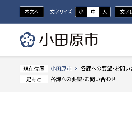
本文へ
文字サイズ
小
中
大
文字
いざというときに
対象者を選択
組織から探す
小田原市
各課への要望・お問い
現在位置
各課への要望・お問い合わせ
足あと
部に属さない室
企画部
新生児・乳幼児
休日救急外来
防
秘書室
企画政
幼稚園児・保育園児
広報広聴室
財政課
コンプライアンス推進室
資産マ
小・中学生
デジタ