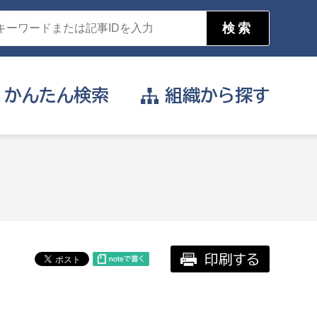
かんたん
検索
組織から
探す
目的を選択
公営事業部
支援や給付を受けたい
消防
事業課
届け出や申請をしたい
印刷する
証明書がほしい