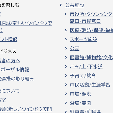
原を楽しむ
公共施設
光
市役所/タウンセンタ
窓口・市民窓口
田原城（新しいウインドウで
）
医療/消防/保健・福
ベント情報
スポーツ施設
公園
ビジネス
図書館/博物館/文
業者の方へ
ごみ/上・下水道
ロポーザル情報
子育て/教育
民連携の取り組み
市民活動/生涯学習
原について
市場・漁港
長室
斎場・霊園
議会（新しいウインドウで開
駐車場/駐輪場