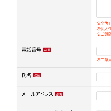
建築課
※全角1
※個人
上下水道局
教育部
※ご質
経営総務課
教育総
電話番号
給排水業務課
保健給
※ご意
水道整備課
教育指
下水道整備課
氏名
浄水管理課
農業委員会事務局
メールアドレス
議会局
農業委員会事務局
議会総