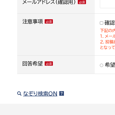
メールアドレス(確認用)
注意事項
確認
下記の
１．メー
２．投
となっ
回答希望
希望
なぞり検索ON