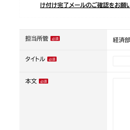
け付け完了メールのご確認をお願い
福祉政策課
子ども
求職者
生活援護課
子ども
高齢介護課
保育課
外国人
障がい福祉課
担当所管
経済部
保険課
ペット
健康づくり課
タイトル
建設部
会計管
本文
建設政策課
出納室
国県事業推進課
土木管理課
道水路整備課
みどり公園課