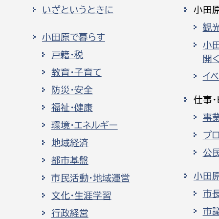
いざというときに
小田
観
小田原で暮らす
小
戸籍・税
開く
教育・子育て
イ
防災・安全
仕事・
福祉・健康
事
環境・エネルギー
プ
地域経済
公
都市基盤
小田
市民活動・地域運営
市
文化・生涯学習
市
行政経営