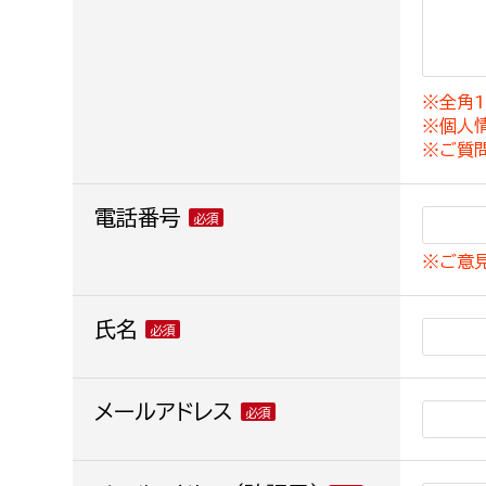
建築課
※全角1
※個人
上下水道局
教育部
※ご質
経営総務課
教育総
電話番号
給排水業務課
保健給
※ご意
水道整備課
教育指
下水道整備課
氏名
浄水管理課
農業委員会事務局
メールアドレス
議会局
農業委員会事務局
議会総