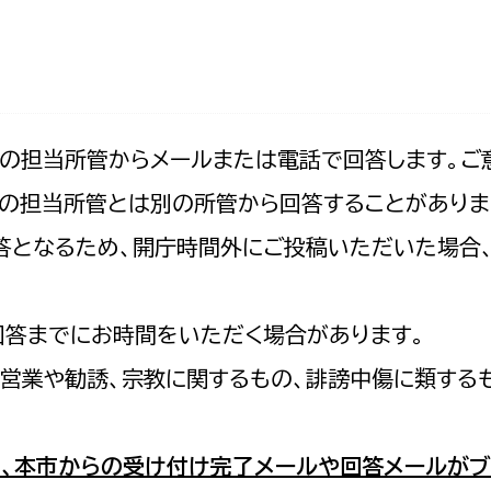
防災・安全
市税総務課
市民税課
福祉・健康
資産税課
環境・エネルギー
文化部
記の担当所管からメールまたは電話で回答します。ご
の担当所管とは別の所管から回答することがありま
策課
文化政策課
地域経済
の回答となるため、開庁時間外にご投稿いただいた場
生涯学習課
都市基盤
文化財課
図書館
回答までにお時間をいただく場合があります。
文化・生涯学習
スポーツ課
営業や勧誘、宗教に関するもの、誹謗中傷に類する
小田原城総合管理事
市民活動・地域づくり
若者部
経済部
、本市からの受け付け完了メールや回答メールがブ
行政経営