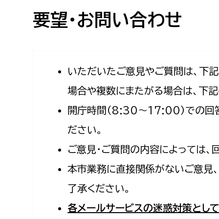
高校生・大学生など
要望・お問い合わせ
若者
妊産婦
市民部
防災部
いただいたご意見やご質問は、下
場合や複数にまたがる場合は、下記
地域政策課
防災対
高齢者
開庁時間（8:30〜17:00）で
地域安全課
障がい者
人権・男女共同参画課
ださい。
戸籍住民課
ご意見・ご質問の内容によっては、
傷病者
本市業務に直接関係がないご意見、
事業者
了承ください。
福祉健康部
子ども
各メールサービスの迷惑対策として
労働者