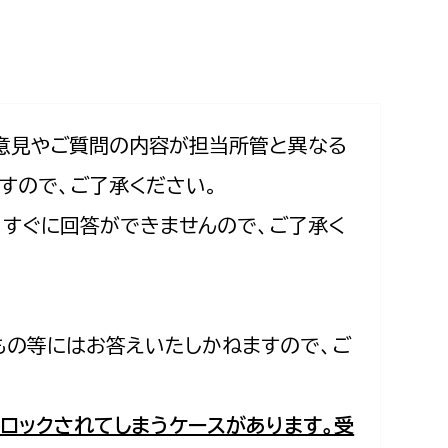
相談をしたい
支払いをしたい
働きたい
環境部
意見やご質問の内容が担当所管と異なる
すので、ご了承ください。
環境政策課
遊びたい
合、すぐに回答ができませんので、ご了承く
ゼロカーボン推進課
小田原のことを知りたい
環境保護課
環境事業センター
イベント・講座などに参加したい
もの等にはお答えいたしかねますので、ご
務所
まちづくりに関わりたい
都市部
ロックされてしまうケースがあります。受