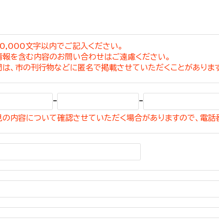
0,000文字以内でご記入ください。
情報を含む内容のお問い合わせはご遠慮ください。
選挙管理委員会事務
問は、市の刊行物などに匿名で掲載させていただくことがありま
務課
選挙管理委員会事務
-
-
食課
見の内容について確認させていただく場合がありますので、電話
導課
務課