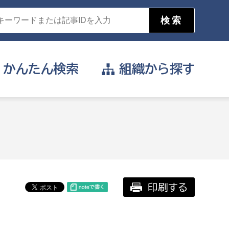
かんたん
検索
組織から
探す
目的を選択
公営事業部
支援や給付を受けたい
消防
事業課
届け出や申請をしたい
印刷する
証明書がほしい