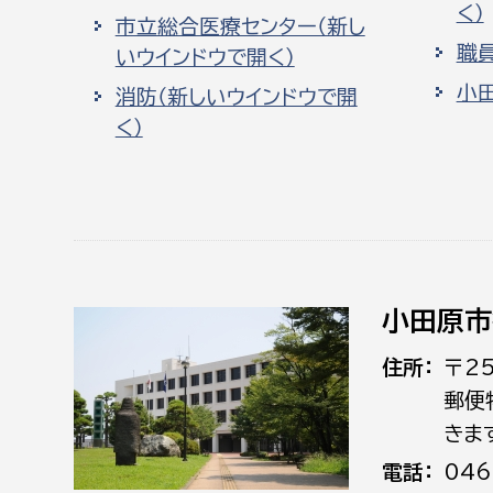
く）
市立総合医療センター（新し
職
いウインドウで開く）
小
消防（新しいウインドウで開
く）
小田原市
住所
〒2
郵便
きま
電話
046