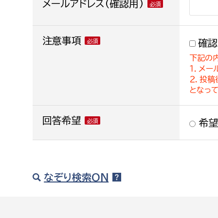
メールアドレス(確認用)
注意事項
確認
下記の
１．メー
２．投
となっ
回答希望
希望
なぞり検索ON