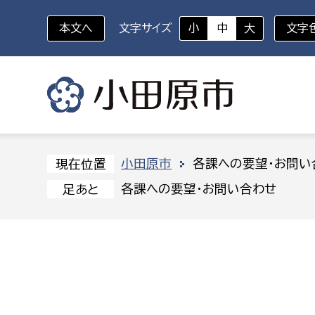
本文へ
文字サイズ
小
中
大
文字
いざというときに
対象者を選択
組織から探す
小田原市
各課への要望・お問い
現在位置
各課への要望・お問い合わせ
足あと
部に属さない室
企画部
新生児・乳幼児
休日救急外来
防
秘書室
企画政
幼稚園児・保育園児
広報広聴室
財政課
コンプライアンス推進室
資産マ
小・中学生
デジタ