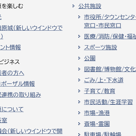
原を楽しむ
公共施設
光
市役所/タウンセンタ
窓口・市民窓口
田原城（新しいウインドウで
）
医療/消防/保健・福
ベント情報
スポーツ施設
公園
ビジネス
図書館/博物館/文
業者の方へ
ごみ/上・下水道
ロポーザル情報
子育て/教育
民連携の取り組み
市民活動/生涯学習
原について
市場・漁港
長室
斎場・霊園
議会（新しいウインドウで開
駐車場/駐輪場