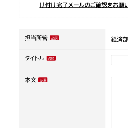
け付け完了メールのご確認をお願い
福祉政策課
子ども
求職者
生活援護課
子ども
高齢介護課
保育課
外国人
障がい福祉課
担当所管
経済部
保険課
ペット
健康づくり課
タイトル
建設部
会計管
本文
建設政策課
出納室
国県事業推進課
土木管理課
道水路整備課
みどり公園課