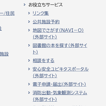
お役立ちサービス
ー/住民
リンク集
公共施設予約
祉
地図でさがす（NAVI－O）
（外部サイト）
図書館の本を探す（外部サイ
ト）
化施設
相談をする
安心安全ユビキタスポータル
（外部サイト）
電子申請・届出（外部サイト）
消防出動・気象観測システム
（外部サイト）