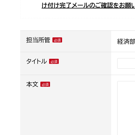
け付け完了メールのご確認をお願い
福祉政策課
子ども
求職者
生活援護課
子ども
高齢介護課
保育課
外国人
障がい福祉課
担当所管
経済部
保険課
ペット
健康づくり課
タイトル
建設部
会計管
本文
建設政策課
出納室
国県事業推進課
土木管理課
道水路整備課
みどり公園課