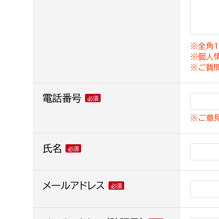
建築課
※全角1
※個人
上下水道局
教育部
※ご質
経営総務課
教育総
電話番号
給排水業務課
保健給
※ご意
水道整備課
教育指
下水道整備課
氏名
浄水管理課
農業委員会事務局
メールアドレス
議会局
農業委員会事務局
議会総