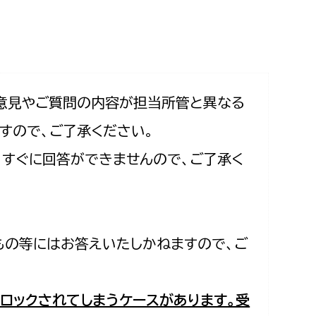
相談をしたい
支払いをしたい
働きたい
環境部
意見やご質問の内容が担当所管と異なる
すので、ご了承ください。
環境政策課
遊びたい
合、すぐに回答ができませんので、ご了承く
ゼロカーボン推進課
小田原のことを知りたい
環境保護課
環境事業センター
イベント・講座などに参加したい
もの等にはお答えいたしかねますので、ご
務所
まちづくりに関わりたい
都市部
ロックされてしまうケースがあります。受