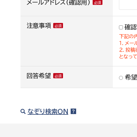
メールアドレス(確認用)
注意事項
確認
下記の
１．メー
２．投
となっ
回答希望
希望
なぞり検索ON