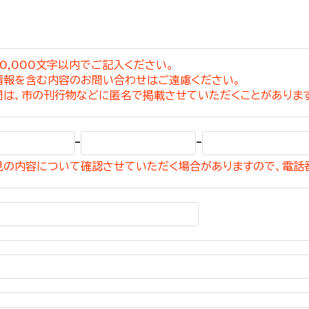
0,000文字以内でご記入ください。
情報を含む内容のお問い合わせはご遠慮ください。
選挙管理委員会事務
問は、市の刊行物などに匿名で掲載させていただくことがありま
務課
選挙管理委員会事務
-
-
食課
見の内容について確認させていただく場合がありますので、電話
導課
務課