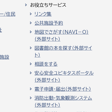
お役立ちサービス
ー/住民
リンク集
公共施設予約
祉
地図でさがす（NAVI－O）
（外部サイト）
図書館の本を探す（外部サイ
ト）
化施設
相談をする
安心安全ユビキタスポータル
（外部サイト）
電子申請・届出（外部サイト）
消防出動・気象観測システム
（外部サイト）