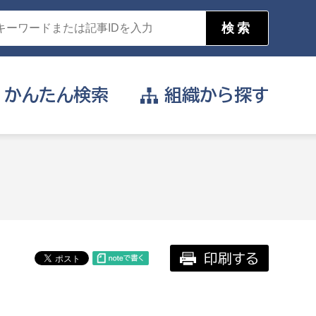
かんたん
検索
組織から
探す
目的を選択
公営事業部
支援や給付を受けたい
消防
事業課
届け出や申請をしたい
印刷する
証明書がほしい