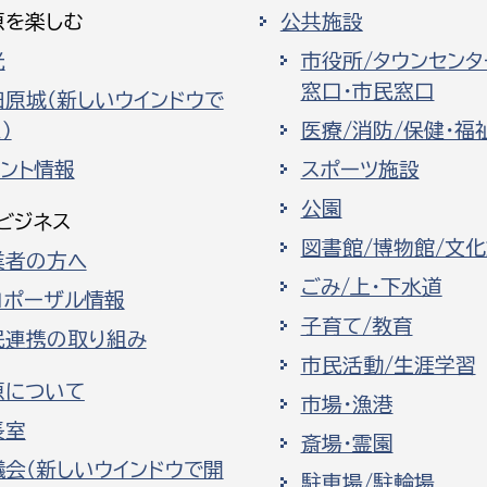
原を楽しむ
公共施設
光
市役所/タウンセンタ
窓口・市民窓口
田原城（新しいウインドウで
）
医療/消防/保健・福
ベント情報
スポーツ施設
公園
ビジネス
図書館/博物館/文
業者の方へ
ごみ/上・下水道
ロポーザル情報
子育て/教育
民連携の取り組み
市民活動/生涯学習
原について
市場・漁港
長室
斎場・霊園
議会（新しいウインドウで開
駐車場/駐輪場