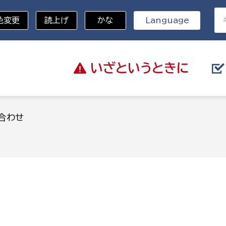
色変更
読上げ
かな
Language
いざと
いうときに
分野を選択
合わせ
総務部
戸籍
災・ハザードマップ
避難場所
策課
総務課
税
職員課
ネジメント課
財産管理課
教育・子育て
ル推進課
契約検査課