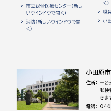
く）
市立総合医療センター（新し
職
いウインドウで開く）
小
消防（新しいウインドウで開
く）
小田原市
住所
〒2
郵便
きま
電話
046