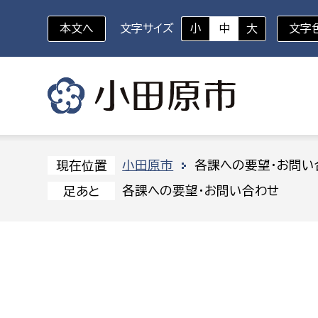
本文へ
文字サイズ
小
中
大
文字
いざというときに
対象者を選択
組織から探す
小田原市
各課への要望・お問い
現在位置
各課への要望・お問い合わせ
足あと
部に属さない室
企画部
新生児・乳幼児
休日救急外来
防
秘書室
企画政
幼稚園児・保育園児
広報広聴室
財政課
コンプライアンス推進室
資産マ
小・中学生
デジタ