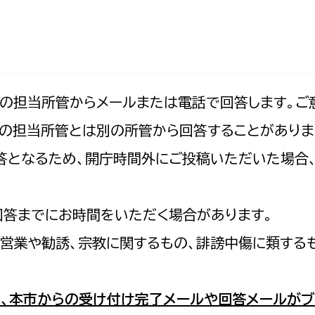
防災・安全
市税総務課
市民税課
福祉・健康
資産税課
環境・エネルギー
文化部
記の担当所管からメールまたは電話で回答します。ご
の担当所管とは別の所管から回答することがありま
策課
文化政策課
地域経済
の回答となるため、開庁時間外にご投稿いただいた場
生涯学習課
都市基盤
文化財課
図書館
回答までにお時間をいただく場合があります。
文化・生涯学習
スポーツ課
営業や勧誘、宗教に関するもの、誹謗中傷に類する
小田原城総合管理事
市民活動・地域づくり
若者部
経済部
、本市からの受け付け完了メールや回答メールがブ
行政経営