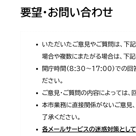
高校生・大学生など
要望・お問い合わせ
若者
妊産婦
市民部
防災部
いただいたご意見やご質問は、下
場合や複数にまたがる場合は、下記
地域政策課
防災対
高齢者
開庁時間（8:30〜17:00）で
地域安全課
障がい者
人権・男女共同参画課
ださい。
戸籍住民課
ご意見・ご質問の内容によっては、
傷病者
本市業務に直接関係がないご意見、
事業者
了承ください。
福祉健康部
子ども
各メールサービスの迷惑対策として
労働者