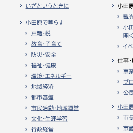
いざというときに
小田
観
小田原で暮らす
小
戸籍・税
開く
教育・子育て
イ
防災・安全
仕事・
福祉・健康
事
環境・エネルギー
プ
地域経済
公
都市基盤
小田
市民活動・地域運営
市
文化・生涯学習
市
行政経営