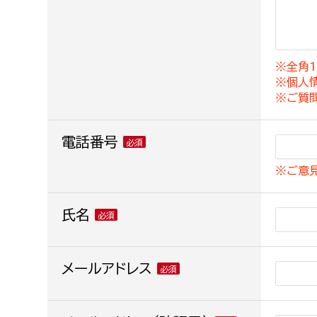
建築課
※全角1
※個人
上下水道局
教育部
※ご質
経営総務課
教育総
電話番号
給排水業務課
保健給
※ご意
水道整備課
教育指
下水道整備課
氏名
浄水管理課
農業委員会事務局
メールアドレス
議会局
農業委員会事務局
議会総