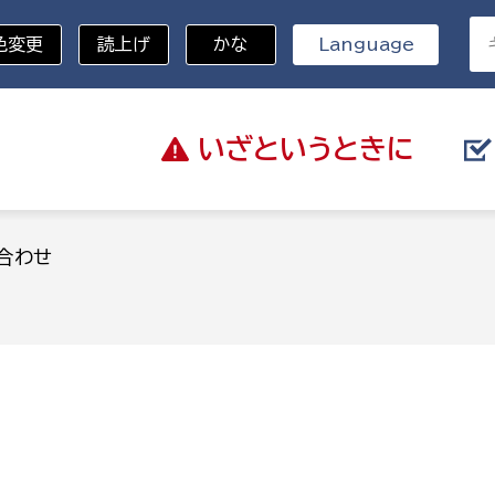
色変更
読上げ
かな
Language
いざと
いうときに
分野を選択
合わせ
総務部
戸籍
災・ハザードマップ
避難場所
策課
総務課
税
職員課
ネジメント課
財産管理課
教育・子育て
ル推進課
契約検査課