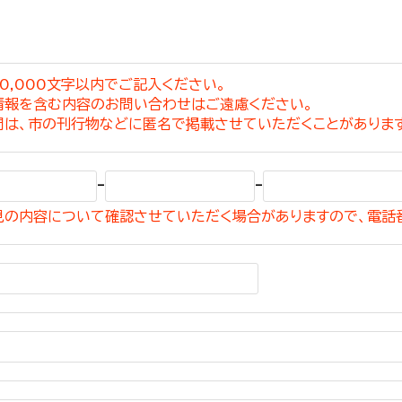
0,000文字以内でご記入ください。
情報を含む内容のお問い合わせはご遠慮ください。
選挙管理委員会事務
問は、市の刊行物などに匿名で掲載させていただくことがありま
務課
選挙管理委員会事務
-
-
食課
見の内容について確認させていただく場合がありますので、電話
導課
務課