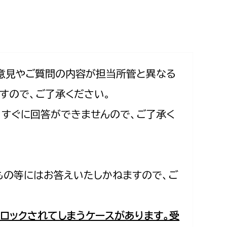
相談をしたい
支払いをしたい
働きたい
環境部
意見やご質問の内容が担当所管と異なる
すので、ご了承ください。
環境政策課
遊びたい
合、すぐに回答ができませんので、ご了承く
ゼロカーボン推進課
小田原のことを知りたい
環境保護課
環境事業センター
イベント・講座などに参加したい
もの等にはお答えいたしかねますので、ご
務所
まちづくりに関わりたい
都市部
ロックされてしまうケースがあります。受