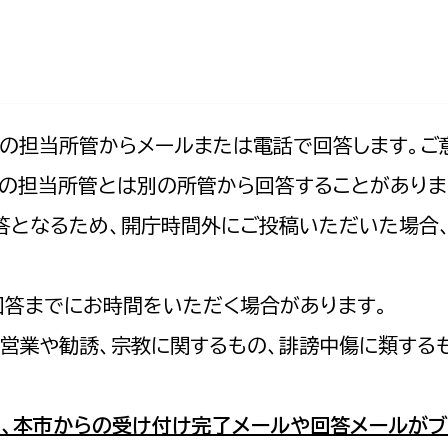
防災・安全
市税総務課
市民税課
福祉・健康
資産税課
環境・エネルギー
文化部
記の担当所管からメールまたは電話で回答します。ご
の担当所管とは別の所管から回答することがありま
策課
文化政策課
地域経済
の回答となるため、開庁時間外にご投稿いただいた場
生涯学習課
都市基盤
文化財課
図書館
回答までにお時間をいただく場合があります。
文化・生涯学習
スポーツ課
営業や勧誘、宗教に関するもの、誹謗中傷に類する
小田原城総合管理事
市民活動・地域づくり
若者部
経済部
、本市からの受け付け完了メールや回答メールがブ
行政経営