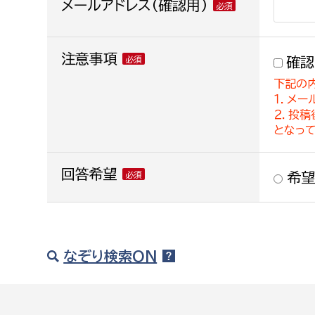
メールアドレス(確認用)
注意事項
確認
下記の
１．メー
２．投
となっ
回答希望
希望
なぞり検索ON