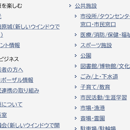
原を楽しむ
公共施設
光
市役所/タウンセンタ
窓口・市民窓口
田原城（新しいウインドウで
）
医療/消防/保健・福
ベント情報
スポーツ施設
公園
ビジネス
図書館/博物館/文
業者の方へ
ごみ/上・下水道
ロポーザル情報
子育て/教育
民連携の取り組み
市民活動/生涯学習
原について
市場・漁港
長室
斎場・霊園
議会（新しいウインドウで開
駐車場/駐輪場