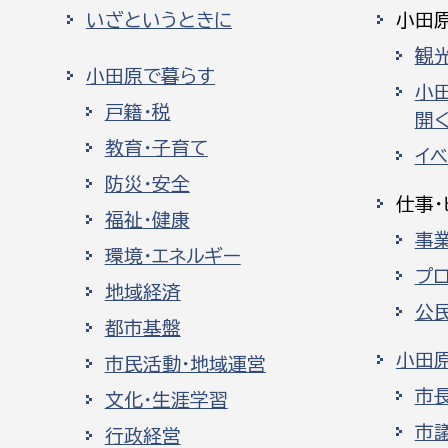
いざというときに
小田
観
小田原で暮らす
小
戸籍・税
開く
教育・子育て
イ
防災・安全
仕事・
福祉・健康
事
環境・エネルギー
プ
地域経済
公
都市基盤
小田
市民活動・地域運営
市
文化・生涯学習
市
行政経営