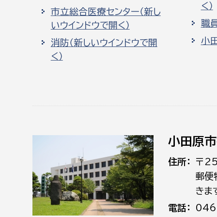
く）
市立総合医療センター（新し
職
いウインドウで開く）
小
消防（新しいウインドウで開
く）
小田原市
住所
〒2
郵便
きま
電話
046