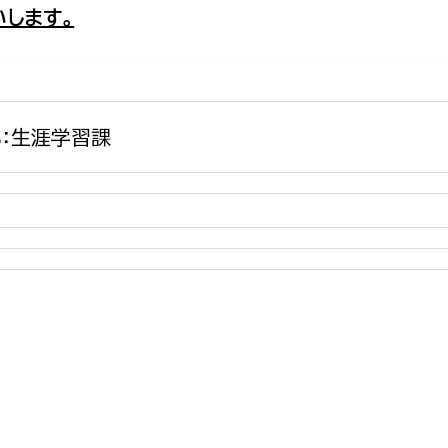
します。
政策課
産業政策課
観光
若者支援課
観光課
農政課
消防
水産海浜課
：生涯学習課
病院
市議会
理者
市立総合医療センタ
患者サポートセンター
病院管理局：経営管理
病院管理局：施設用度
病院管理局：医事課