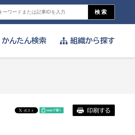
かんたん
検索
組織から
探す
目的を選択
公営事業部
支援や給付を受けたい
消防
事業課
届け出や申請をしたい
印刷する
証明書がほしい