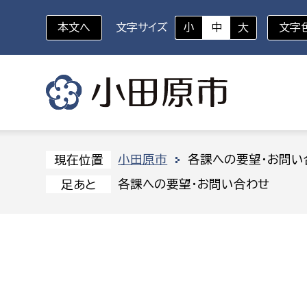
本文へ
文字サイズ
小
中
大
文字
いざというときに
対象者を選択
組織から探す
小田原市
各課への要望・お問い
現在位置
各課への要望・お問い合わせ
足あと
部に属さない室
企画部
新生児・乳幼児
休日救急外来
防
秘書室
企画政
幼稚園児・保育園児
広報広聴室
財政課
コンプライアンス推進室
資産マ
小・中学生
デジタ