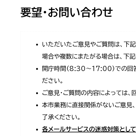
高校生・大学生など
要望・お問い合わせ
若者
妊産婦
市民部
防災部
いただいたご意見やご質問は、下
場合や複数にまたがる場合は、下記
地域政策課
防災対
高齢者
開庁時間（8:30〜17:00）で
地域安全課
障がい者
人権・男女共同参画課
ださい。
戸籍住民課
ご意見・ご質問の内容によっては、
傷病者
本市業務に直接関係がないご意見、
事業者
了承ください。
福祉健康部
子ども
各メールサービスの迷惑対策として
労働者