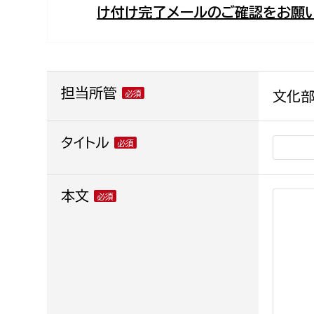
け付け完了メールのご確認をお願い
福祉政策課
子ども
求職者
生活援護課
子ども
高齢介護課
保育課
外国人
障がい福祉課
担当所管
文化部
保険課
ペット
健康づくり課
タイトル
建設部
会計管
本文
建設政策課
出納室
国県事業推進課
土木管理課
道水路整備課
みどり公園課