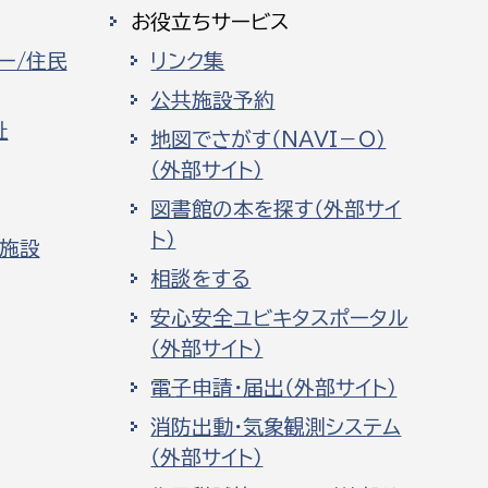
お役立ちサービス
ー/住民
リンク集
公共施設予約
祉
地図でさがす（NAVI－O）
（外部サイト）
図書館の本を探す（外部サイ
ト）
化施設
相談をする
安心安全ユビキタスポータル
（外部サイト）
電子申請・届出（外部サイト）
消防出動・気象観測システム
（外部サイト）