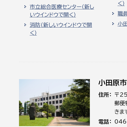
く）
市立総合医療センター（新し
職
いウインドウで開く）
小
消防（新しいウインドウで開
く）
小田原市
住所
〒2
郵便
きま
電話
046