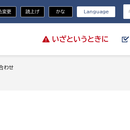
色変更
読上げ
かな
Language
いざと
いうときに
分野を選択
合わせ
総務部
戸籍
災・ハザードマップ
避難場所
策課
総務課
税
職員課
ネジメント課
財産管理課
教育・子育て
ル推進課
契約検査課