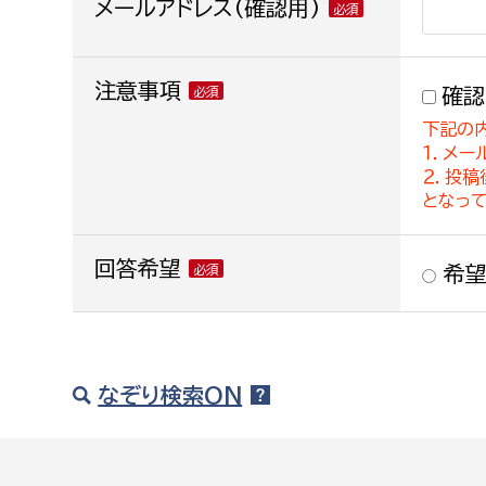
メールアドレス(確認用)
注意事項
確認
下記の
１．メー
２．投
となっ
回答希望
希望
なぞり検索ON