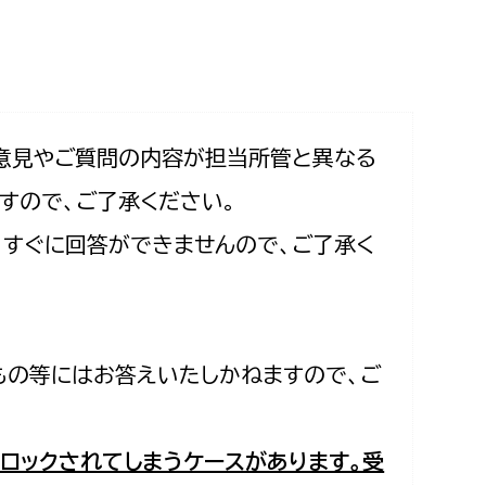
相談をしたい
支払いをしたい
働きたい
環境部
意見やご質問の内容が担当所管と異なる
すので、ご了承ください。
環境政策課
遊びたい
合、すぐに回答ができませんので、ご了承く
ゼロカーボン推進課
小田原のことを知りたい
環境保護課
環境事業センター
イベント・講座などに参加したい
もの等にはお答えいたしかねますので、ご
務所
まちづくりに関わりたい
都市部
ロックされてしまうケースがあります。受