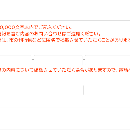
0,000文字以内でご記入ください。
情報を含む内容のお問い合わせはご遠慮ください。
選挙管理委員会事務
問は、市の刊行物などに匿名で掲載させていただくことがありま
務課
選挙管理委員会事務
-
-
食課
見の内容について確認させていただく場合がありますので、電話
導課
務課