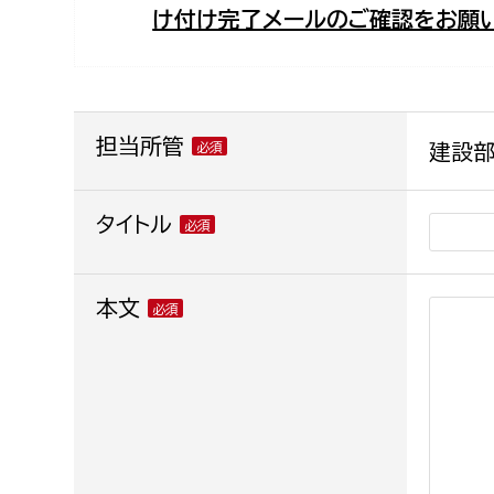
け付け完了メールのご確認をお願い
福祉政策課
子ども
求職者
生活援護課
子ども
高齢介護課
保育課
外国人
障がい福祉課
担当所管
建設部
保険課
ペット
健康づくり課
タイトル
建設部
会計管
本文
建設政策課
出納室
国県事業推進課
土木管理課
道水路整備課
みどり公園課