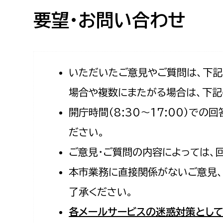
高校生・大学生など
要望・お問い合わせ
若者
妊産婦
市民部
防災部
いただいたご意見やご質問は、下
場合や複数にまたがる場合は、下記
地域政策課
防災対
高齢者
開庁時間（8:30〜17:00）で
地域安全課
障がい者
人権・男女共同参画課
ださい。
戸籍住民課
ご意見・ご質問の内容によっては、
傷病者
本市業務に直接関係がないご意見、
事業者
了承ください。
福祉健康部
子ども
各メールサービスの迷惑対策として
労働者