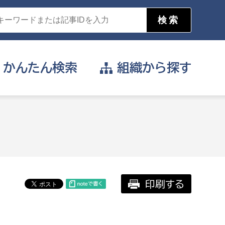
かんたん
検索
組織から
探す
目的を選択
公営事業部
支援や給付を受けたい
消防
事業課
届け出や申請をしたい
印刷する
証明書がほしい