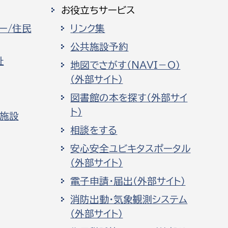
お役立ちサービス
ー/住民
リンク集
公共施設予約
祉
地図でさがす（NAVI－O）
（外部サイト）
図書館の本を探す（外部サイ
ト）
化施設
相談をする
安心安全ユビキタスポータル
（外部サイト）
電子申請・届出（外部サイト）
消防出動・気象観測システム
（外部サイト）