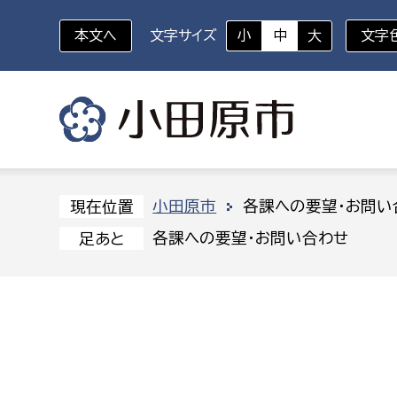
本文へ
文字サイズ
小
中
大
文字
いざというときに
対象者を選択
組織から探す
小田原市
各課への要望・お問い
現在位置
各課への要望・お問い合わせ
足あと
部に属さない室
企画部
新生児・乳幼児
休日救急外来
防
秘書室
企画政
幼稚園児・保育園児
広報広聴室
財政課
コンプライアンス推進室
資産マ
小・中学生
デジタ