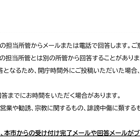
防災・安全
市税総務課
市民税課
福祉・健康
資産税課
環境・エネルギー
文化部
記の担当所管からメールまたは電話で回答します。ご
の担当所管とは別の所管から回答することがありま
策課
文化政策課
地域経済
の回答となるため、開庁時間外にご投稿いただいた場
生涯学習課
都市基盤
文化財課
図書館
回答までにお時間をいただく場合があります。
文化・生涯学習
スポーツ課
営業や勧誘、宗教に関するもの、誹謗中傷に類する
小田原城総合管理事
市民活動・地域づくり
若者部
経済部
、本市からの受け付け完了メールや回答メールがブ
行政経営