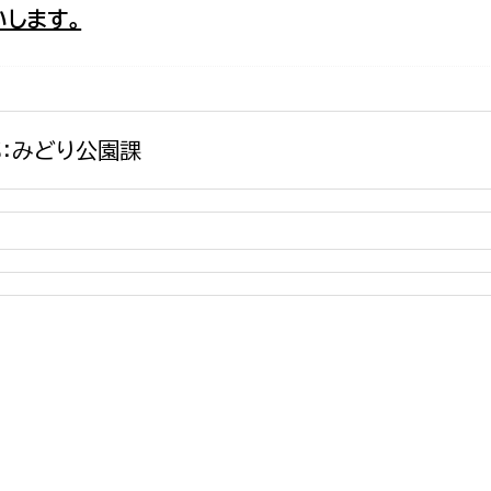
します。
政策課
産業政策課
観光
若者支援課
観光課
農政課
消防
水産海浜課
：みどり公園課
病院
市議会
理者
市立総合医療センタ
患者サポートセンター
病院管理局：経営管理
病院管理局：施設用度
病院管理局：医事課