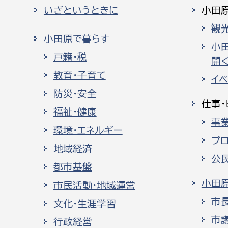
いざというときに
小田
観
小田原で暮らす
小
戸籍・税
開く
教育・子育て
イ
防災・安全
仕事・
福祉・健康
事
環境・エネルギー
プ
地域経済
公
都市基盤
小田
市民活動・地域運営
市
文化・生涯学習
市
行政経営