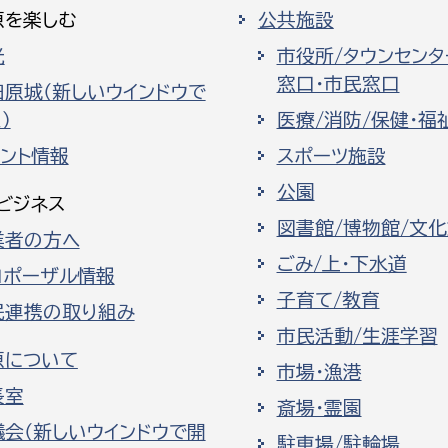
原を楽しむ
公共施設
光
市役所/タウンセンタ
窓口・市民窓口
田原城（新しいウインドウで
）
医療/消防/保健・福
ベント情報
スポーツ施設
公園
ビジネス
図書館/博物館/文
業者の方へ
ごみ/上・下水道
ロポーザル情報
子育て/教育
民連携の取り組み
市民活動/生涯学習
原について
市場・漁港
長室
斎場・霊園
議会（新しいウインドウで開
駐車場/駐輪場