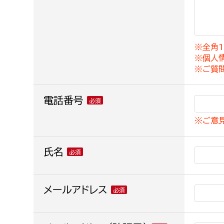
建築課
※全角1
※個人
上下水道局
教育部
※ご質
経営総務課
教育総
電話番号
給排水業務課
保健給
※ご意
水道整備課
教育指
下水道整備課
氏名
浄水管理課
農業委員会事務局
メールアドレス
議会局
農業委員会事務局
議会総