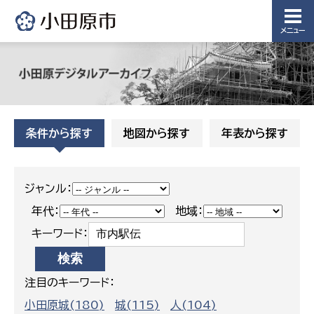
課
下水道整
メニュー
備課
浄水管理
課
農業委
議会局
員会事
条件から探す
地図から探す
年表から探す
務局
議会総務
課
農業委員
会事務局
ジャンル：
年代：
地域：
キーワード：
注目のキーワード：
小田原城(180)
城(115)
人(104)