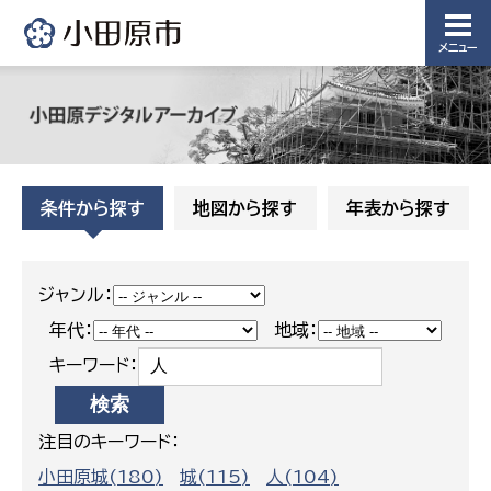
下水道整
備課
メニュー
浄水管理
課
農業委
議会局
員会事
務局
議会総務
課
条件から探す
地図から探す
年表から探す
農業委員
会事務局
ジャンル：
年代：
地域：
キーワード：
注目のキーワード：
小田原城(180)
城(115)
人(104)