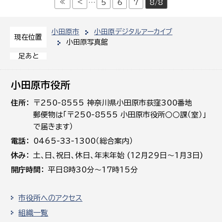
≪
<
…
5
6
7
8/8
小田原市
小田原デジタルアーカイブ
現在位置
小田原写真館
足あと
小田原市役所
住所
〒250-8555 神奈川県小田原市荻窪300番地
郵便物は「〒250-8555 小田原市役所○○課（室）」
で届きます）
電話
0465-33-1300（総合案内）
休み
土､日､祝日、休日、年末年始 (12月29日～1月3日)
開庁時間
平日8時30分～17時15分
市役所へのアクセス
組織一覧