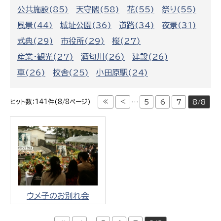
公共施設(85)
天守閣(58)
花(55)
祭り(55)
風景(44)
城址公園(36)
道路(34)
夜景(31)
式典(29)
市役所(29)
桜(27)
産業・観光(27)
酒匂川(26)
建設(26)
車(26)
校舎(25)
小田原駅(24)
≪
<
…
5
6
7
8/8
ヒット数：141件(8/8ページ)
ウメ子のお別れ会