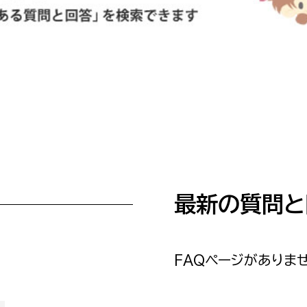
防災・安全
市税総務課
市民税課
福祉・健康
資産税課
環境・エネルギー
文化部
策課
文化政策課
地域経済
生涯学習課
都市基盤
文化財課
最新の質問と
図書館
文化・生涯学習
スポーツ課
小田原城総合管理事
市民活動・地域づくり
FAQページがありませ
若者部
経済部
行政経営