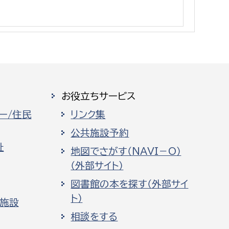
消防課
警防第1課
警防第2課
局
監査事務局
お役立ちサービス
局
監査事務局
ー/住民
リンク集
公共施設予約
祉
地図でさがす（NAVI－O）
（外部サイト）
図書館の本を探す（外部サイ
ト）
化施設
相談をする