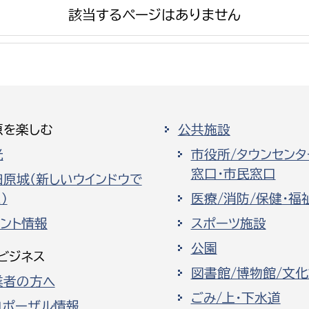
該当するページはありません
選挙管理委員会事務
原を楽しむ
公共施設
務課
選挙管理委員会事務
光
市役所/タウンセンタ
食課
窓口・市民窓口
導課
田原城（新しいウインドウで
）
医療/消防/保健・福
ベント情報
スポーツ施設
公園
ビジネス
図書館/博物館/文
業者の方へ
務課
ごみ/上・下水道
ロポーザル情報