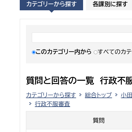
カテゴリーから探す
各課別に探す
福祉政策課
子ども
求職者
生活援護課
子ども
高齢介護課
保育課
外国人
障がい福祉課
保険課
ペット
このカテゴリー内から
すべてのカテ
健康づくり課
建設部
会計管
質問と回答の一覧 行政不
建設政策課
出納室
カテゴリーから探す
総合トップ
小
国県事業推進課
行政不服審査
土木管理課
道水路整備課
質問
みどり公園課