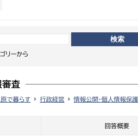
政策課
産業政策課
観光
若者支援課
観光課
農政課
消防
水産海浜課
病院
ゴリーから
市議会
理者
市立総合医療センタ
服審査
患者サポートセンター
田原で暮らす
行政経営
情報公開・個人情報保護
病院管理局：経営管理
病院管理局：施設用度
病院管理局：医事課
回答概要