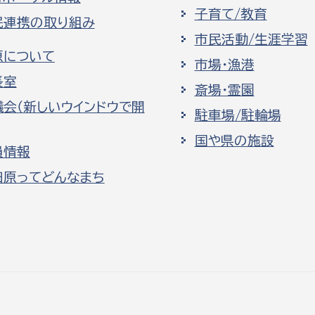
子育て/教育
民連携の取り組み
市民活動/生涯学習
原について
市場・漁港
長室
斎場・霊園
議会（新しいウインドウで開
駐車場/駐輪場
国や県の施設
員情報
田原ってどんなまち