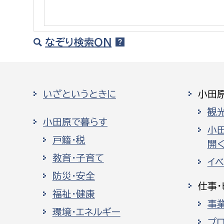
建築課
なぞり検索ON
上下水道局
教育部
いざというときに
小田
経営総務課
教育総
観
給排水業務課
保健給
小田原で暮らす
水道整備課
教育指
小
戸籍・税
開く
下水道整備課
教育・子育て
イ
浄水管理課
防災・安全
仕事・
農業委員会事務局
議会局
福祉・健康
事
環境・エネルギー
農業委員会事務局
議会総
プ