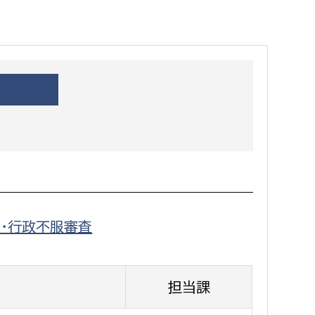
都市政策課
都市計画課
地域交通課
建築指導課
開発審査課
ー
消防
消防総務課
・行政不服審査
課
予防課
課
警防計画課
救急課
担当課
情報司令課