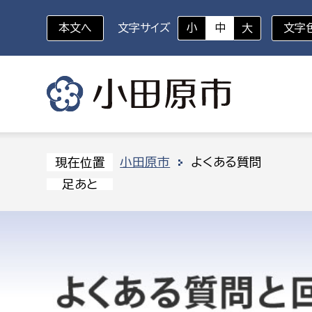
本文へ
文字サイズ
小
中
大
文字
いざというときに
対象者を選択
組織から探す
小田原市
よくある質問
現在位置
足あと
部に属さない室
企画部
新生児・乳幼児
休日救急外来
防
秘書室
企画政
幼稚園児・保育園児
広報広聴室
財政課
コンプライアンス推進室
資産マ
小・中学生
デジタ