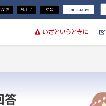
色変更
読上げ
かな
Language
いざと
いうときに
分野を選択
総務部
戸籍
災・ハザードマップ
避難場所
策課
総務課
税
職員課
ネジメント課
財産管理課
教育・子育て
ル推進課
契約検査課