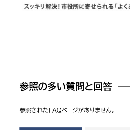
高校生・大学生など
若者
妊産婦
市民部
防災部
地域政策課
防災対
高齢者
地域安全課
障がい者
人権・男女共同参画課
参照の多い質問と回答
戸籍住民課
傷病者
事業者
参照されたFAQページがありません。
福祉健康部
子ども
労働者