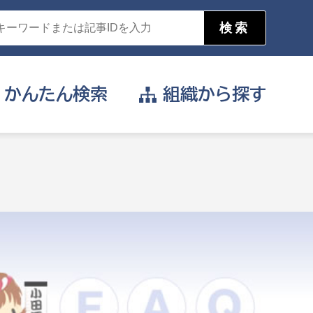
かんたん
検索
組織から
探す
目的を選択
公営事業部
支援や給付を受けたい
消防
事業課
届け出や申請をしたい
証明書がほしい