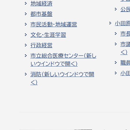
地域経済
公
都市基盤
小田
市民活動・地域運営
市
文化・生涯学習
市
行政経営
く）
市立総合医療センター（新し
職
いウインドウで開く）
小
消防（新しいウインドウで開
く）