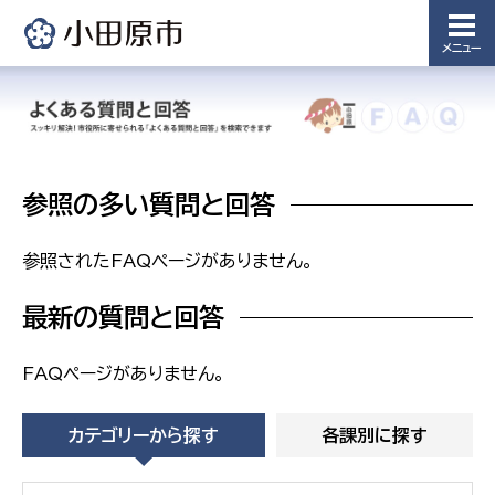
浄水管理
課
メニュー
農業委
議会局
員会事
務局
議会総務
課
農業委員
参照の多い質問と回答
会事務局
参照されたFAQページがありません。
最新の質問と回答
FAQページがありません。
カテゴリーから探す
各課別に探す