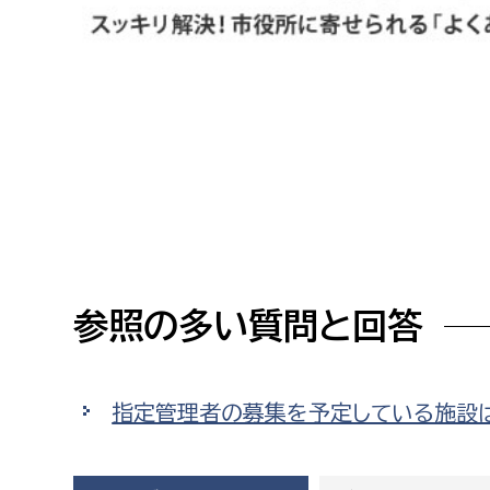
高校生・大学生など
若者
妊産婦
市民部
防災部
地域政策課
防災対
高齢者
地域安全課
障がい者
人権・男女共同参画課
参照の多い質問と回答
戸籍住民課
傷病者
事業者
指定管理者の募集を予定している施設
福祉健康部
子ども
労働者