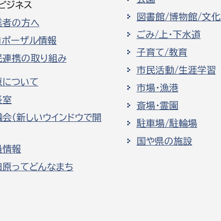
ビジネス
図書館/博物館/文
業者の方へ
ごみ/上・下水道
ロポーザル情報
子育て/教育
民連携の取り組み
市民活動/生涯学習
原について
市場・漁港
長室
斎場・霊園
議会（新しいウインドウで開
駐車場/駐輪場
国や県の施設
員情報
田原ってどんなまち