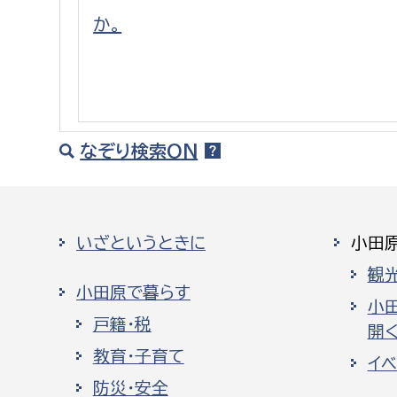
建築課
か。
上下水道局
教育部
なぞり検索ON
経営総務課
教育総
給排水業務課
保健給
水道整備課
教育指
いざというときに
小田
下水道整備課
観
浄水管理課
小田原で暮らす
小
戸籍・税
開く
農業委員会事務局
議会局
教育・子育て
イ
農業委員会事務局
議会総
防災・安全