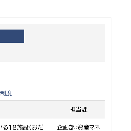
都市政策課
都市計画課
地域交通課
建築指導課
開発審査課
ー
消防
消防総務課
者制度
課
予防課
課
警防計画課
担当課
救急課
情報司令課
る18施設(おだ
企画部：資産マネ