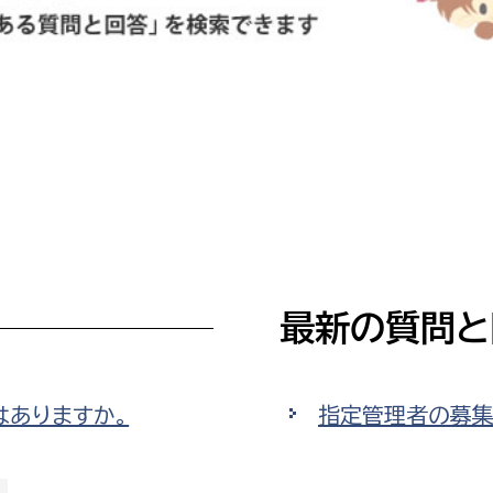
防災・安全
市税総務課
市民税課
福祉・健康
資産税課
環境・エネルギー
文化部
策課
文化政策課
地域経済
生涯学習課
都市基盤
文化財課
最新の質問と
図書館
文化・生涯学習
スポーツ課
小田原城総合管理事
市民活動・地域づくり
はありますか。
指定管理者の募集
若者部
経済部
行政経営