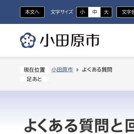
本文へ
文字サイズ
小
中
大
文字
いざというときに
対象者を選択
組織から探す
小田原市
よくある質問
現在位置
足あと
部に属さない室
企画部
新生児・乳幼児
休日救急外来
防
秘書室
企画政
幼稚園児・保育園児
広報広聴室
財政課
コンプライアンス推進室
資産マ
小・中学生
デジタ