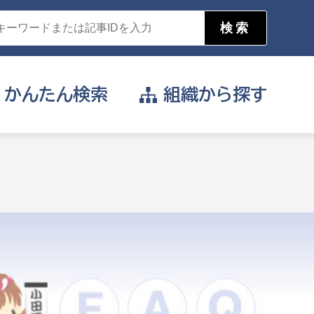
かんたん
検索
組織から
探す
目的を選択
公営事業部
支援や給付を受けたい
消防
事業課
届け出や申請をしたい
証明書がほしい