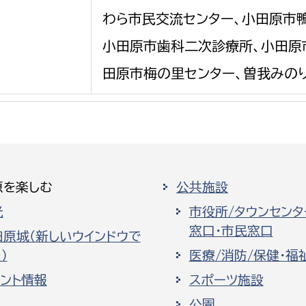
わら市民交流センター、小田原市
小田原市歯科二次診療所、小田原
田原市梅の里センター、曽我みの
選挙管理委員会事務
務課
選挙管理委員会事務
食課
導課
原を楽しむ
公共施設
光
市役所/タウンセンタ
窓口・市民窓口
田原城（新しいウインドウで
）
医療/消防/保健・福
ベント情報
スポーツ施設
務課
公園