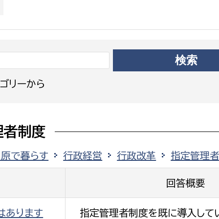
政策課
産業政策課
観光
若者支援課
観光課
農政課
消防
水産海浜課
病院
ゴリーから
市議会
理者
市立総合医療センタ
理者制度
患者サポートセンター
田原で暮らす
行政経営
行政改革
指定管理
病院管理局：経営管理
病院管理局：施設用度
回答概要
病院管理局：医事課
はあります
指定管理者制度を既に導入してい