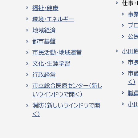
仕事・
福祉・健康
事
環境・エネルギー
プ
地域経済
公
都市基盤
小田
市民活動・地域運営
市
文化・生涯学習
市
行政経営
く）
市立総合医療センター（新し
職
いウインドウで開く）
小
消防（新しいウインドウで開
く）