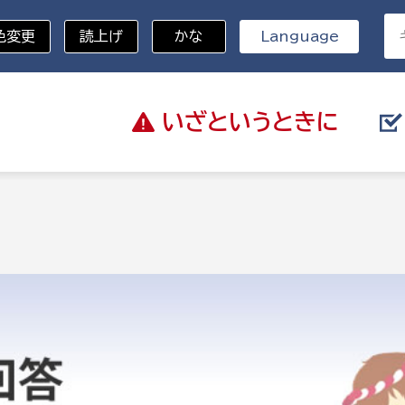
色変更
読上げ
かな
Language
いざと
いうときに
分野を選択
総務部
戸籍
災・ハザードマップ
避難場所
策課
総務課
税
職員課
ネジメント課
財産管理課
教育・子育て
ル推進課
契約検査課