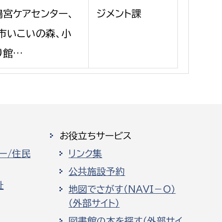
消防課
鴨宮ケアセンター、
ジメント課
警防第1課
市いこいの森、小
警防第2課
り館…
局
監査事務局
局
監査事務局
お役立ちサービス
ー/住民
リンク集
公共施設予約
祉
地図でさがす（NAVI－O）
（外部サイト）
図書館の本を探す（外部サイ