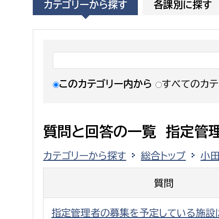
カテゴリーから探す
各課別に探す
福祉政策課
子ども
求職者
生活援護課
子ども
高齢介護課
保育課
外国人
障がい福祉課
保険課
ペット
このカテゴリー内から
すべてのカテ
健康づくり課
建設部
会計管
質問と回答の一覧 指定管
建設政策課
出納室
カテゴリーから探す
総合トップ
小
国県事業推進課
土木管理課
質問
道水路整備課
みどり公園課
指定管理者の募集を予定している施設