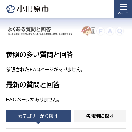
課
メニュー
農業委
議会局
員会事
務局
議会総務
課
農業委員
会事務局
参照の多い質問と回答
参照されたFAQページがありません。
最新の質問と回答
FAQページがありません。
カテゴリーから探す
各課別に探す