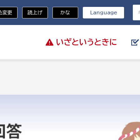
色変更
読上げ
かな
Language
いざと
いうときに
分野を選択
総務部
戸籍
災・ハザードマップ
避難場所
策課
総務課
税
職員課
ネジメント課
財産管理課
教育・子育て
ル推進課
契約検査課