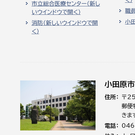
市立総合医療センター（新し
職
いウインドウで開く）
小
消防（新しいウインドウで開
く）
小田原市
住所
〒2
郵便
きま
電話
046