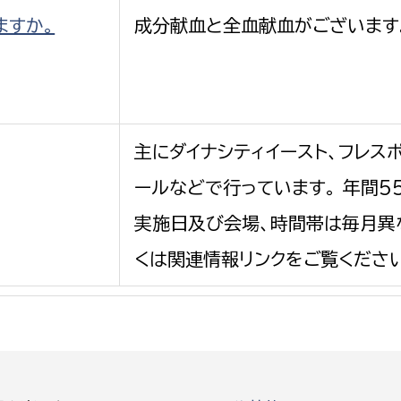
ますか。
成分献血と全血献血がございます
選挙管理委員会事務
主にダイナシティイースト、フレス
務課
選挙管理委員会事務
ールなどで行っています。 年間5
食課
実施日及び会場、時間帯は毎月異
導課
くは関連情報リンクをご覧くださ
務課