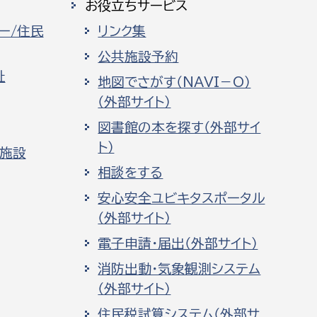
お役立ちサービス
ー/住民
リンク集
公共施設予約
祉
地図でさがす（NAVI－O）
（外部サイト）
図書館の本を探す（外部サイ
ト）
化施設
相談をする
安心安全ユビキタスポータル
（外部サイト）
電子申請・届出（外部サイト）
消防出動・気象観測システム
（外部サイト）
住民税試算システム（外部サ