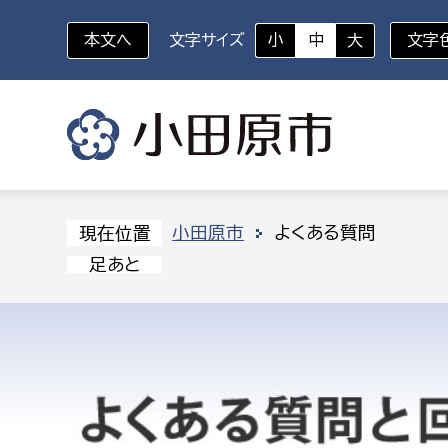
本文へ
文字サイズ
小
中
大
文字
いざというときに
対象者を選択
組織から探す
小田原市
よくある質問
現在位置
足あと
部に属さない室
企画部
新生児・乳幼児
休日救急外来
防
秘書室
企画政
幼稚園児・保育園児
広報広聴室
財政課
コンプライアンス推進室
資産マ
小・中学生
デジタ