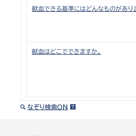
建築課
献血できる基準にはどんなものがあり
上下水道局
教育部
献血はどこでできますか。
経営総務課
教育総
給排水業務課
保健給
水道整備課
教育指
下水道整備課
浄水管理課
なぞり検索ON
農業委員会事務局
議会局
農業委員会事務局
議会総