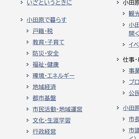
いざというときに
小田
観
小田原で暮らす
小
戸籍・税
開く
教育・子育て
イ
防災・安全
仕事・
福祉・健康
事
環境・エネルギー
プ
地域経済
公
都市基盤
小田
市民活動・地域運営
市
文化・生涯学習
市
行政経営
く）