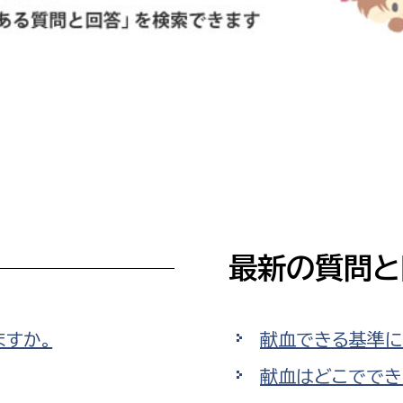
防災・安全
市税総務課
市民税課
福祉・健康
資産税課
環境・エネルギー
文化部
策課
文化政策課
地域経済
生涯学習課
都市基盤
文化財課
最新の質問と
図書館
文化・生涯学習
スポーツ課
小田原城総合管理事
市民活動・地域づくり
ますか。
献血できる基準に
若者部
経済部
献血はどこででき
行政経営