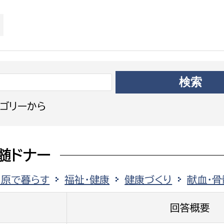
政策課
産業政策課
観光
若者支援課
観光課
農政課
消防
水産海浜課
病院
ゴリーから
市議会
理者
市立総合医療センタ
患者サポートセンター
髄ドナー
病院管理局：経営管理
田原で暮らす
福祉・健康
健康づくり
献血・骨
病院管理局：施設用度
病院管理局：医事課
回答概要