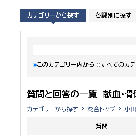
福祉政策課
子ども
求職者
カテゴリーから探す
各課別に探す
生活援護課
子ども
高齢介護課
保育課
外国人
障がい福祉課
保険課
ペット
健康づくり課
このカテゴリー内から
すべてのカテ
建設部
会計管
建設政策課
出納室
質問と回答の一覧 献血・骨
国県事業推進課
カテゴリーから探す
総合トップ
小
土木管理課
道水路整備課
質問
みどり公園課