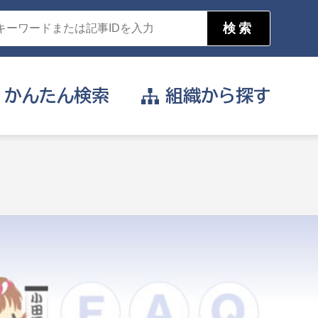
かんたん
検索
組織から
探す
目的を選択
公営事業部
支援や給付を受けたい
消防
事業課
届け出や申請をしたい
証明書がほしい