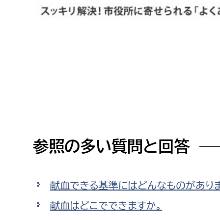
高校生・大学生など
若者
妊産婦
市民部
防災部
地域政策課
防災対
高齢者
地域安全課
障がい者
人権・男女共同参画課
参照の多い質問と回答
戸籍住民課
傷病者
事業者
献血できる基準にはどんなものがあり
福祉健康部
子ども
献血はどこでできますか。
労働者