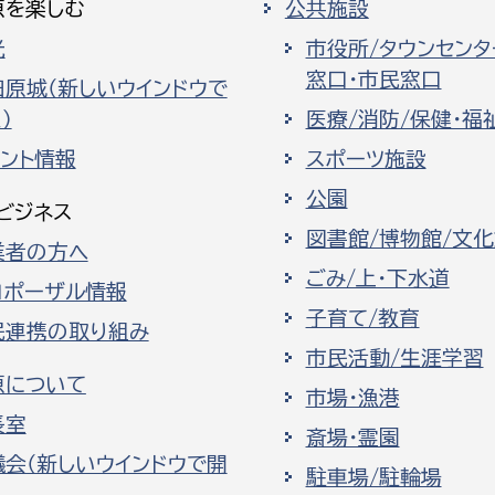
原を楽しむ
公共施設
光
市役所/タウンセンタ
窓口・市民窓口
田原城（新しいウインドウで
）
医療/消防/保健・福
ベント情報
スポーツ施設
公園
ビジネス
図書館/博物館/文
業者の方へ
ごみ/上・下水道
ロポーザル情報
子育て/教育
民連携の取り組み
市民活動/生涯学習
原について
市場・漁港
長室
斎場・霊園
議会（新しいウインドウで開
駐車場/駐輪場