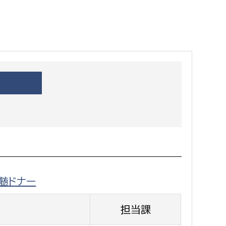
都市政策課
都市計画課
地域交通課
建築指導課
開発審査課
ー
消防
消防総務課
課
予防課
髄ドナー
課
警防計画課
救急課
担当課
情報司令課