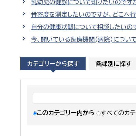
乳幼児の健診について知りたいのです
福祉政策課
子ども
求職者
骨密度を測定したいのですが、どこへ行
生活援護課
子ども
自分の健康状態について相談したいの
高齢介護課
保育課
外国人
障がい福祉課
今、開いている医療機関(病院)につい
保険課
ペット
健康づくり課
カテゴリーから探す
各課別に探す
建設部
会計管
建設政策課
出納室
国県事業推進課
土木管理課
このカテゴリー内から
すべてのカテ
道水路整備課
みどり公園課