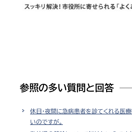
高校生・大学生など
若者
妊産婦
市民部
防災部
地域政策課
防災対
高齢者
地域安全課
障がい者
人権・男女共同参画課
参照の多い質問と回答
戸籍住民課
傷病者
事業者
休日・夜間に急病患者を診てくれる医
いのですが。
福祉健康部
子ども
労働者