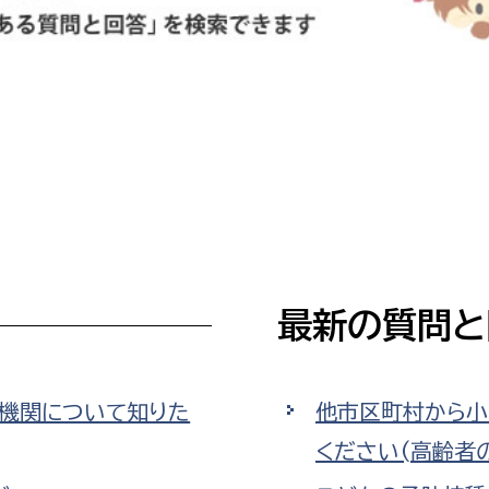
防災・安全
市税総務課
市民税課
福祉・健康
資産税課
環境・エネルギー
文化部
策課
文化政策課
地域経済
生涯学習課
都市基盤
文化財課
最新の質問と
図書館
文化・生涯学習
スポーツ課
小田原城総合管理事
市民活動・地域づくり
療機関について知りた
他市区町村から小
ください(高齢者
若者部
経済部
行政経営