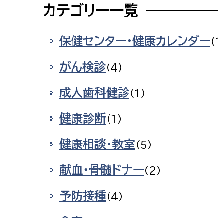
カテゴリー一覧
建築課
保健センター・健康カレンダー
（
がん検診
（4）
上下水道局
教育部
成人歯科健診
経営総務課
教育総
（1）
給排水業務課
保健給
健康診断
（1）
水道整備課
教育指
健康相談・教室
下水道整備課
（5）
浄水管理課
献血・骨髄ドナー
（2）
農業委員会事務局
議会局
予防接種
（4）
農業委員会事務局
議会総