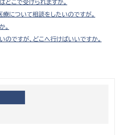
はどこで受けられますか。
都市政策課
医療について相談をしたいのですが。
都市計画課
か。
地域交通課
建築指導課
いのですが、どこへ行けばいいですか。
開発審査課
ー
消防
消防総務課
課
予防課
課
警防計画課
救急課
情報司令課