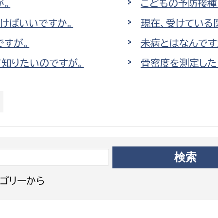
が。
こどもの予防接種
政策課
産業政策課
観光
けばいいですか。
現在、受けている
若者支援課
観光課
ですが。
未病とはなんです
農政課
消防
水産海浜課
て知りたいのですが。
骨密度を測定した
病院
市議会
理者
市立総合医療センタ
患者サポートセンター
病院管理局：経営管理
病院管理局：施設用度
ゴリーから
病院管理局：医事課