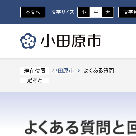
本文へ
文字サイズ
小
中
大
文字
いざというときに
対象者を選択
組織から探す
小田原市
よくある質問
現在位置
足あと
部に属さない室
企画部
新生児・乳幼児
休日救急外来
防
秘書室
企画政
幼稚園児・保育園児
広報広聴室
財政課
コンプライアンス推進室
資産マ
小・中学生
デジタ