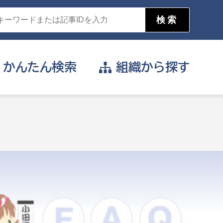
かんたん
検索
組織から
探す
目的を選択
公営事業部
支援や給付を受けたい
消防
事業課
届け出や申請をしたい
証明書がほしい