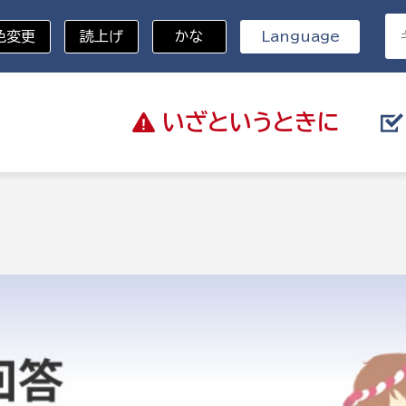
色変更
読上げ
かな
Language
いざと
いうときに
分野を選択
総務部
戸籍
災・ハザードマップ
避難場所
策課
総務課
税
職員課
ネジメント課
財産管理課
教育・子育て
ル推進課
契約検査課