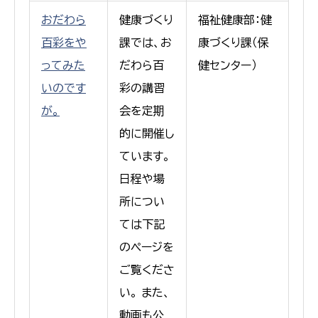
おだわら
健康づくり
福祉健康部：健
百彩をや
課では、お
康づくり課（保
ってみた
だわら百
健センター）
いのです
彩の講習
が。
会を定期
的に開催し
ています。
日程や場
所につい
ては下記
のページを
ご覧くださ
い。 また、
動画も公