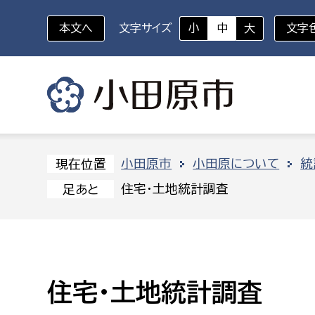
本文へ
文字サイズ
小
中
大
文字
いざというときに
対象者を選択
組織から探す
小田原市
小田原について
統
現在位置
住宅・土地統計調査
足あと
部に属さない室
企画部
新生児・乳幼児
休日救急外来
防
秘書室
企画政
幼稚園児・保育園児
広報広聴室
財政課
コンプライアンス推進室
資産マ
住宅・土地統計調査
小・中学生
デジタ