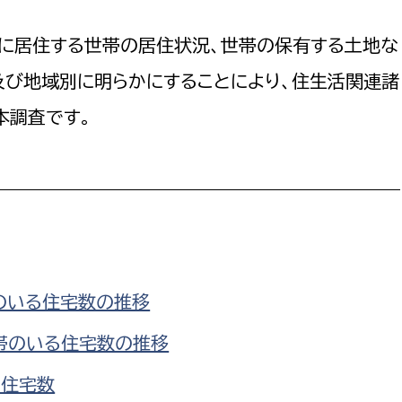
防災・安全
市税総務課
こに居住する世帯の居住状況、世帯の保有する土地な
市民税課
福祉・健康
及び地域別に明らかにすることにより、住生活関連諸
資産税課
本調査です。
環境・エネルギー
文化部
策課
文化政策課
地域経済
生涯学習課
都市基盤
文化財課
図書館
文化・生涯学習
スポーツ課
のいる住宅数の推移
小田原城総合管理事
市民活動・地域づくり
帯のいる住宅数の推移
若者部
経済部
別住宅数
行政経営