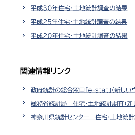
福祉政策課
子ども
平成30年住宅・土地統計調査の結果
求職者
生活援護課
子ども
平成25年住宅・土地統計調査の結果
高齢介護課
保育課
外国人
平成20年住宅・土地統計調査の結果
障がい福祉課
保険課
ペット
健康づくり課
関連情報リンク
建設部
会計管
建設政策課
出納室
政府統計の総合窓口「e-stat」
（新しい
国県事業推進課
総務省統計局 住宅・土地統計調査
（新
土木管理課
神奈川県統計センター 住宅・土地統計
道水路整備課
みどり公園課