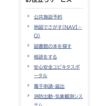
相談をしたい
公共施設予約
支払いをしたい
地図でさがす（NAVI－
働きたい
環境部
O）
環境政策課
図書館の本を探す
遊びたい
ゼロカーボン推進課
相談をする
小田原のことを知りたい
環境保護課
安心安全ユビキタスポ
環境事業センター
イベント・講座などに参加したい
ータル
電子申請・届出
務所
まちづくりに関わりたい
消防出動・気象観測シス
都市部
テム