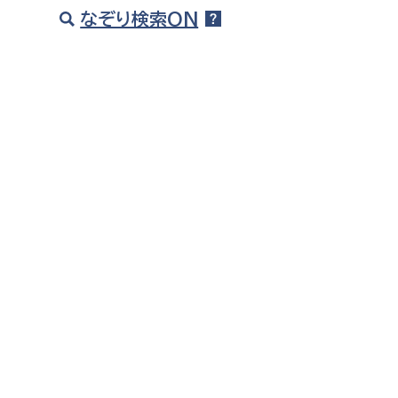
建築課
なぞり検索ON
上下水道局
教育部
経営総務課
教育総
給排水業務課
保健給
水道整備課
教育指
下水道整備課
浄水管理課
農業委員会事務局
議会局
農業委員会事務局
議会総