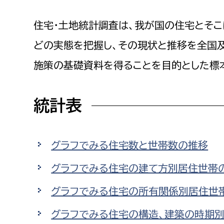
高校生・大学生など
住宅・土地統計調査は、我が国の住宅とそ
若者
どの実態を把握し、その現状と推移を全国
施策の基礎資料を得ることを目的とした標
妊産婦
市民部
防災部
地域政策課
防災対
高齢者
統計表
地域安全課
障がい者
人権・男女共同参画課
グラフでみる住宅数と世帯数の推移
戸籍住民課
傷病者
グラフでみる住宅の建て方別居住世帯
事業者
グラフでみる住宅の所有関係別居住世
福祉健康部
子ども
グラフでみる住宅の構造、建築の時期
労働者