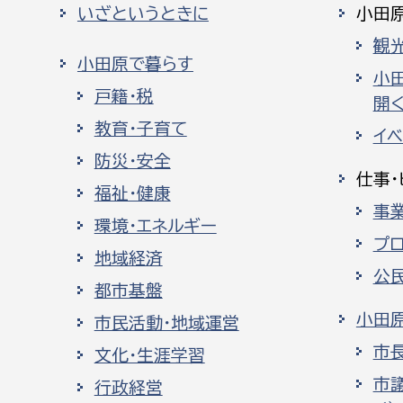
いざというときに
小田
観
小田原で暮らす
小
戸籍・税
開く
教育・子育て
イ
防災・安全
仕事・
福祉・健康
事
環境・エネルギー
プ
地域経済
公
都市基盤
小田
市民活動・地域運営
市
文化・生涯学習
市
行政経営