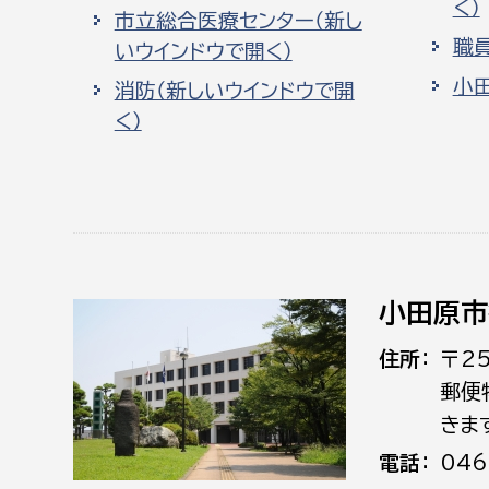
く）
市立総合医療センター（新し
職
いウインドウで開く）
小
消防（新しいウインドウで開
く）
小田原市
住所
〒2
郵便
きま
電話
046