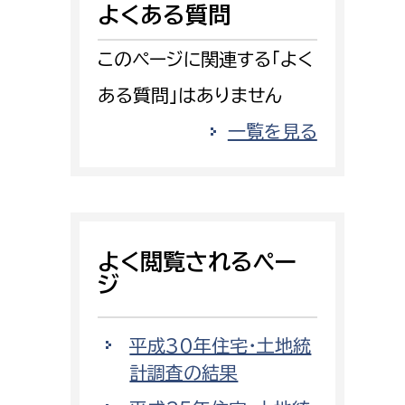
よくある質問
消防課
警防第1課
このページに関連する「よく
警防第2課
ある質問」はありません
局
監査事務局
一覧を見る
局
監査事務局
よく閲覧されるペー
ジ
平成30年住宅・土地統
計調査の結果