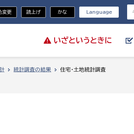
色変更
読上げ
かな
Language
いざと
いうときに
分野を選択
計
統計調査の結果
住宅・土地統計調査
総務部
戸籍
災・ハザードマップ
避難場所
策課
総務課
税
職員課
ネジメント課
財産管理課
教育・子育て
ル推進課
契約検査課