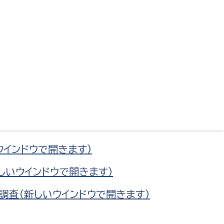
政策課
産業政策課
観光
若者支援課
観光課
農政課
消防
水産海浜課
病院
市議会
理者
市立総合医療センタ
患者サポートセンター
ウインドウで開きます）
病院管理局：経営管理
しいウインドウで開きます）
病院管理局：施設用度
調査
（新しいウインドウで開きます）
病院管理局：医事課