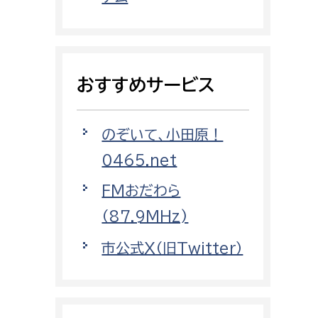
都市政策課
都市計画課
地域交通課
おすすめサービス
建築指導課
開発審査課
のぞいて、小田原！
0465.net
ー
消防
FMおだわら
消防総務課
（87.9MHz)
課
予防課
市公式X（旧Twitter）
課
警防計画課
救急課
情報司令課