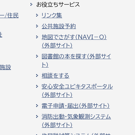
お役立ちサービス
ー/住民
リンク集
公共施設予約
祉
地図でさがす（NAVI－O）
（外部サイト）
図書館の本を探す（外部サイ
ト）
化施設
相談をする
安心安全ユビキタスポータル
（外部サイト）
電子申請・届出（外部サイト）
消防出動・気象観測システム
（外部サイト）