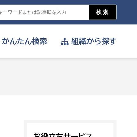
かんたん
検索
組織から
探す
目的を選択
公営事業部
支援や給付を受けたい
消防
事業課
届け出や申請をしたい
証明書がほしい
お役立ちサービス