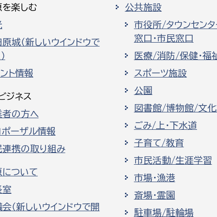
原を楽しむ
公共施設
光
市役所/タウンセンタ
窓口・市民窓口
田原城（新しいウインドウで
）
医療/消防/保健・福
ベント情報
スポーツ施設
公園
ビジネス
図書館/博物館/文
業者の方へ
ごみ/上・下水道
ロポーザル情報
子育て/教育
民連携の取り組み
市民活動/生涯学習
原について
市場・漁港
長室
斎場・霊園
議会（新しいウインドウで開
駐車場/駐輪場