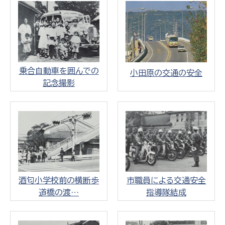
乗合自動車を囲んでの
小田原の交通の安全
記念撮影
酒匂小学校前の横断歩
市職員による交通安全
道橋の渡…
指導隊結成