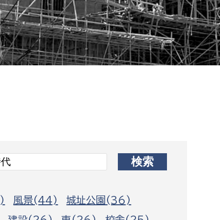
相談をしたい
支払いをしたい
働きたい
環境部
環境政策課
遊びたい
ゼロカーボン推進課
小田原のことを知りたい
環境保護課
環境事業センター
イベント・講座などに参加したい
務所
まちづくりに関わりたい
)
風景(44)
城址公園(36)
都市部
建設(26)
車(26)
校舎(25)