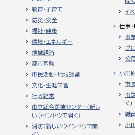
開く
教育・子育て
イ
防災・安全
仕事・
福祉・健康
事
環境・エネルギー
プ
地域経済
公
都市基盤
小田
市民活動・地域運営
市
文化・生涯学習
市
行政経営
く）
市立総合医療センター（新し
職
いウインドウで開く）
小
消防（新しいウインドウで開
く）