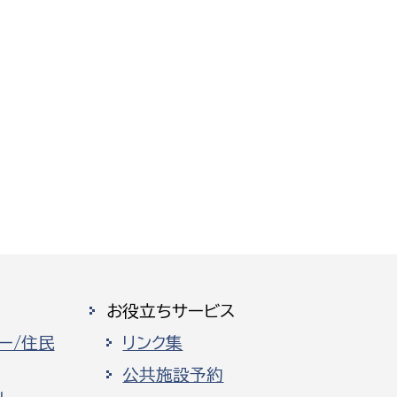
消防課
警防第1課
警防第2課
局
監査事務局
局
監査事務局
お役立ちサービス
ー/住民
リンク集
公共施設予約