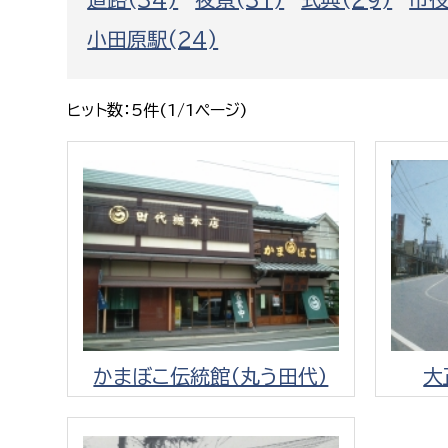
福祉政策課
子ども
小田原駅(24)
求職者
生活援護課
子ども
高齢介護課
保育課
外国人
ヒット数：5件(1/1ページ)
障がい福祉課
保険課
ペット
健康づくり課
建設部
会計管
建設政策課
出納室
国県事業推進課
土木管理課
かまぼこ伝統館（丸う田代）
大
道水路整備課
みどり公園課