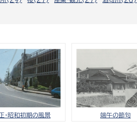
政策課
産業政策課
観光
若者支援課
観光課
農政課
消防
水産海浜課
病院
市議会
理者
市立総合医療センタ
患者サポートセンター
病院管理局：経営管理
病院管理局：施設用度
正・昭和初期の風景
端午の節句
病院管理局：医事課