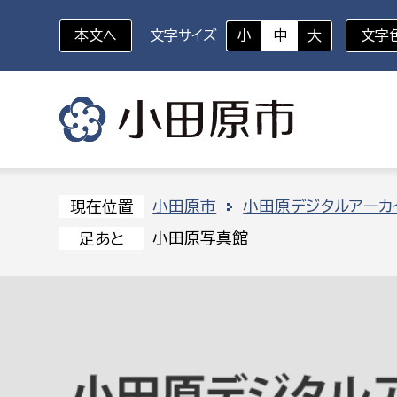
本文へ
文字サイズ
小
中
大
文字
いざというときに
対象者を選択
組織から探す
小田原市
小田原デジタルアーカ
現在位置
小田原写真館
足あと
部に属さない室
企画部
新生児・乳幼児
休日救急外来
防
秘書室
企画政
幼稚園児・保育園児
広報広聴室
財政課
コンプライアンス推進室
資産マ
小・中学生
デジタ