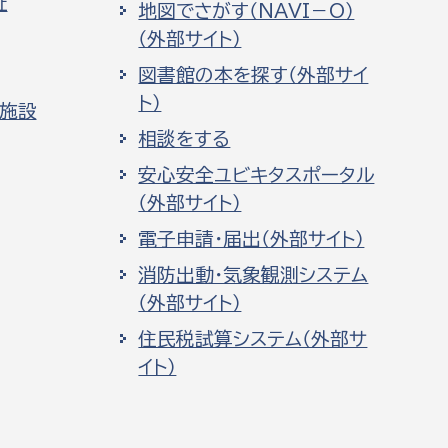
祉
地図でさがす（NAVI－O）
（外部サイト）
図書館の本を探す（外部サイ
ト）
化施設
相談をする
安心安全ユビキタスポータル
（外部サイト）
電子申請・届出（外部サイト）
消防出動・気象観測システム
（外部サイト）
住民税試算システム（外部サ
イト）