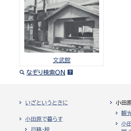
建築課
上下水道局
教育部
経営総務課
教育総
文武館
給排水業務課
保健給
なぞり検索ON
水道整備課
教育指
下水道整備課
浄水管理課
いざというときに
小田
農業委員会事務局
議会局
観
小田原で暮らす
小
農業委員会事務局
議会総
戸籍・税