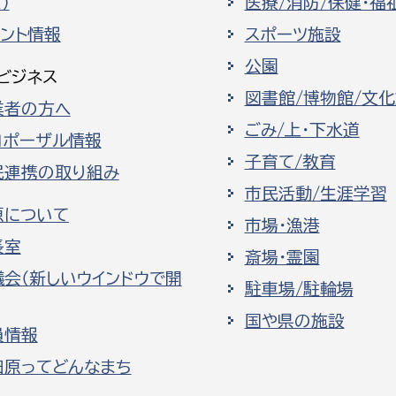
）
医療/消防/保健・福
ベント情報
スポーツ施設
公園
ビジネス
図書館/博物館/文
業者の方へ
ごみ/上・下水道
ロポーザル情報
子育て/教育
民連携の取り組み
市民活動/生涯学習
原について
市場・漁港
長室
斎場・霊園
議会（新しいウインドウで開
駐車場/駐輪場
国や県の施設
員情報
田原ってどんなまち