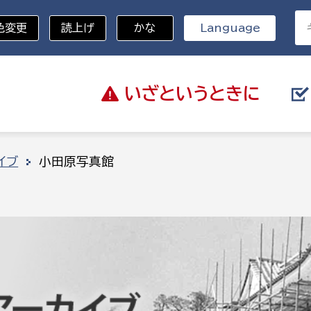
色変更
読上げ
かな
Language
いざと
いうときに
分野を選択
イブ
小田原写真館
総務部
戸籍
災・ハザードマップ
避難場所
策課
総務課
税
職員課
ネジメント課
財産管理課
教育・子育て
ル推進課
契約検査課