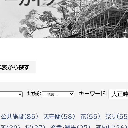
防災・安全
市税総務課
市民税課
福祉・健康
資産税課
環境・エネルギー
文化部
策課
文化政策課
地域経済
生涯学習課
年表から探す
都市基盤
文化財課
図書館
文化・生涯学習
地域：
キーワード：
スポーツ課
小田原城総合管理事
市民活動・地域づくり
公共施設(85)
天守閣(58)
花(55)
祭り(55
若者部
経済部
行政経営
所(29)
桜(27)
産業・観光(27)
酒匂川(26)