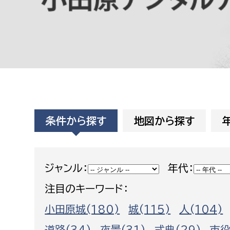
高校生・大学生など
若者
妊産婦
市民部
防災部
地域政策課
防災対
高齢者
地域安全課
条件から探す
地図から探す
障がい者
人権・男女共同参画課
戸籍住民課
傷病者
ジャンル：
年代：
注目のキーワード：
事業者
小田原城(180)
城(115)
人(104)
福祉健康部
子ども
労働者
道路(34)
夜景(31)
式典(29)
市役