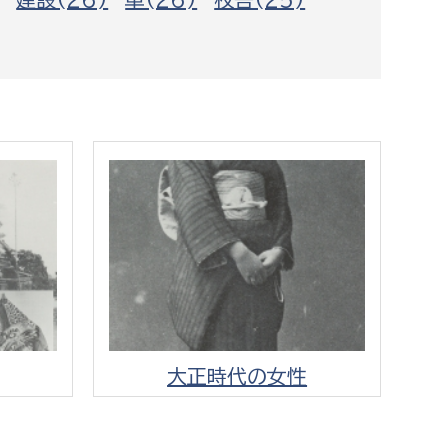
都市政策課
都市計画課
地域交通課
建築指導課
開発審査課
ー
消防
消防総務課
課
予防課
課
警防計画課
大正時代の女性
救急課
情報司令課