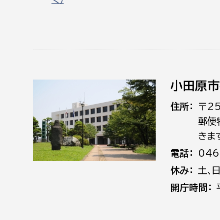
小田原市
住所
〒2
郵便
きま
電話
046
休み
土､
開庁時間