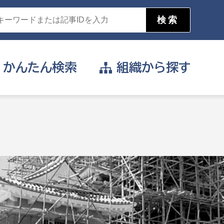
かんたん
検索
組織から
探す
目的を選択
公営事業部
支援や給付を受けたい
消防
事業課
届け出や申請をしたい
証明書がほしい