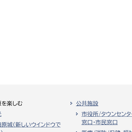
選挙管理委員会事務
務課
選挙管理委員会事務
食課
導課
原を楽しむ
公共施設
光
市役所/タウンセンタ
窓口・市民窓口
田原城（新しいウインドウで
務課