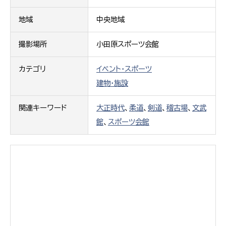
地域
中央地域
撮影場所
小田原スポーツ会館
カテゴリ
イベント・スポーツ
建物・施設
関連キーワード
大正時代
、
柔道
、
剣道
、
稽古場
、
文武
館
、
スポーツ会館