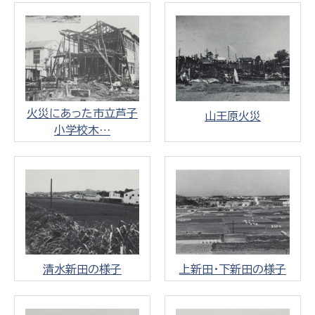
火災にあった市立芦子
山王原火災
小学校木…
清水新田の様子
上新田・下新田の様子