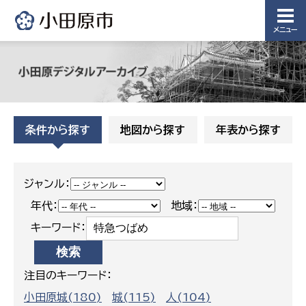
水道整備
課
課
メニュー
下水道整
備課
浄水管理
課
農業委
議会局
条件から探す
地図から探す
年表から探す
員会事
務局
議会総務
課
農業委員
ジャンル：
会事務局
年代：
地域：
キーワード：
注目のキーワード：
小田原城(180)
城(115)
人(104)