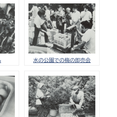
消防課
警防第1課
警防第2課
局
監査事務局
局
監査事務局
ん
水の公園での梅の即売会