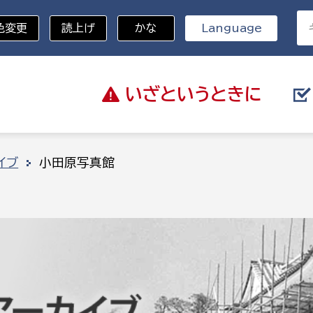
色変更
読上げ
かな
Language
いざと
いうときに
分野を選択
イブ
小田原写真館
総務部
戸籍
災・ハザードマップ
避難場所
策課
総務課
税
職員課
ネジメント課
財産管理課
教育・子育て
ル推進課
契約検査課