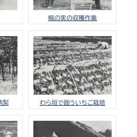
)
梅の実の収穫作業
柄梨
わら垣で囲ういちご栽培