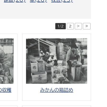
都市政策課
都市計画課
地域交通課
>
≫
1/2
2
建築指導課
開発審査課
ー
消防
消防総務課
課
予防課
課
警防計画課
の収穫
みかんの箱詰め
救急課
情報司令課