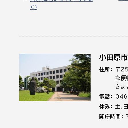
く）
小田原市
住所
〒2
郵便
きま
電話
046
休み
土､
開庁時間