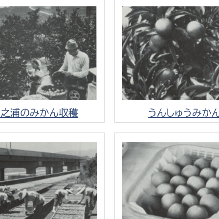
選挙管理委員会事務
務課
選挙管理委員会事務
食課
江之浦のみかん収穫
うんしゅうみか
導課
務課