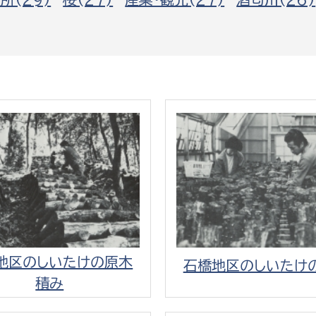
政策課
産業政策課
観光
若者支援課
観光課
農政課
消防
水産海浜課
病院
市議会
理者
市立総合医療センタ
患者サポートセンター
病院管理局：経営管理
病院管理局：施設用度
地区のしいたけの原木
石橋地区のしいたけ
病院管理局：医事課
積み