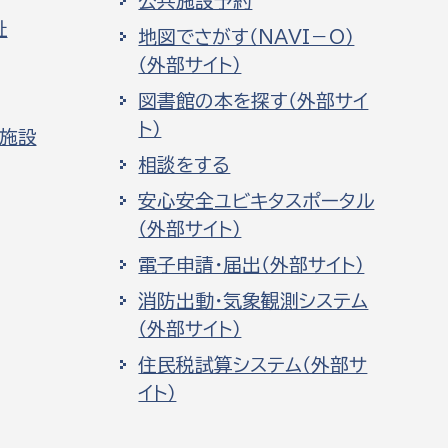
公共施設予約
祉
地図でさがす（NAVI－O）
（外部サイト）
図書館の本を探す（外部サイ
ト）
化施設
相談をする
安心安全ユビキタスポータル
（外部サイト）
電子申請・届出（外部サイト）
消防出動・気象観測システム
（外部サイト）
住民税試算システム（外部サ
イト）