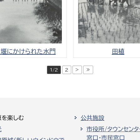
匂堰にかけられた水門
田植
>
≫
1/2
2
原を楽しむ
公共施設
光
市役所/タウンセンタ
窓口・市民窓口