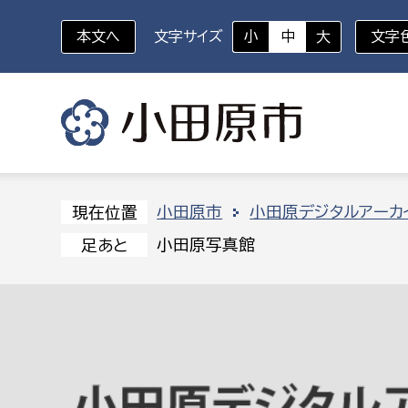
本文へ
文字サイズ
小
中
大
文字
いざというときに
対象者を選択
組織から探す
小田原市
小田原デジタルアーカ
現在位置
小田原写真館
足あと
部に属さない室
企画部
新生児・乳幼児
休日救急外来
防
秘書室
企画政
幼稚園児・保育園児
広報広聴室
財政課
コンプライアンス推進室
資産マ
小・中学生
デジタ