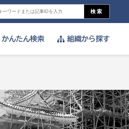
かんたん
検索
組織から
探す
目的を選択
公営事業部
支援や給付を受けたい
消防
事業課
届け出や申請をしたい
証明書がほしい