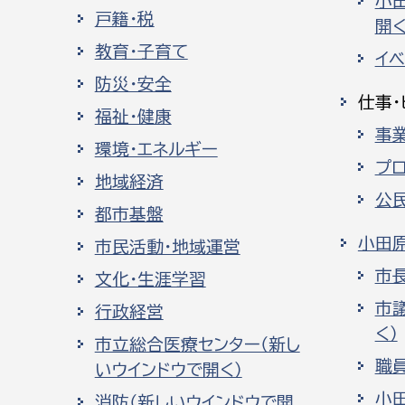
小
戸籍・税
開く
教育・子育て
イ
防災・安全
仕事・
福祉・健康
事
環境・エネルギー
プ
地域経済
公
都市基盤
小田
市民活動・地域運営
市
文化・生涯学習
市
行政経営
く）
市立総合医療センター（新し
職
いウインドウで開く）
小
消防（新しいウインドウで開