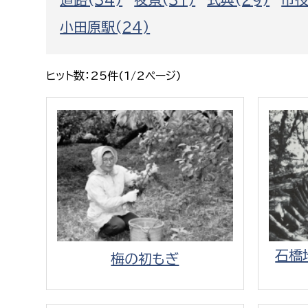
福祉政策課
子ども
小田原駅(24)
求職者
生活援護課
子ども
高齢介護課
保育課
外国人
ヒット数：25件(1/2ページ)
障がい福祉課
保険課
ペット
健康づくり課
建設部
会計管
建設政策課
出納室
国県事業推進課
土木管理課
石橋
梅の初もぎ
道水路整備課
みどり公園課