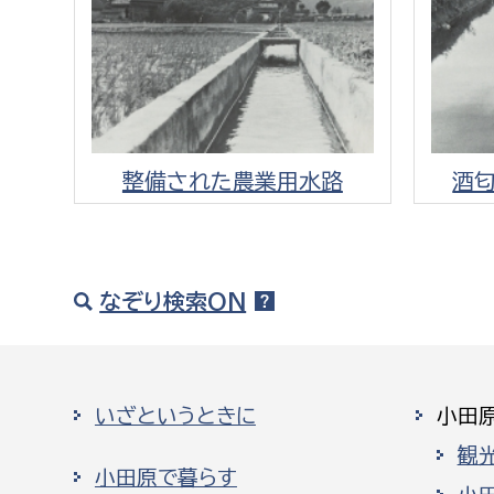
整備された農業用水路
酒
なぞり検索ON
いざというときに
小田
観
小田原で暮らす