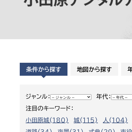
高校生・大学生など
若者
妊産婦
市民部
防災部
地域政策課
防災対
高齢者
地域安全課
条件から探す
地図から探す
障がい者
人権・男女共同参画課
戸籍住民課
傷病者
ジャンル：
年代：
注目のキーワード：
事業者
小田原城(180)
城(115)
人(104)
福祉健康部
子ども
労働者
道路(34)
夜景(31)
式典(29)
市役