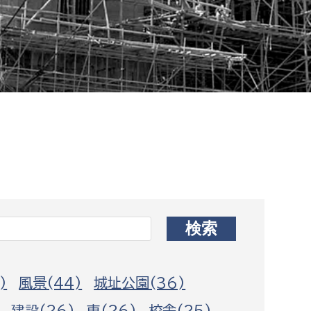
相談をしたい
支払いをしたい
働きたい
環境部
環境政策課
遊びたい
ゼロカーボン推進課
小田原のことを知りたい
環境保護課
環境事業センター
イベント・講座などに参加したい
務所
まちづくりに関わりたい
)
風景(44)
城址公園(36)
都市部
建設(26)
車(26)
校舎(25)