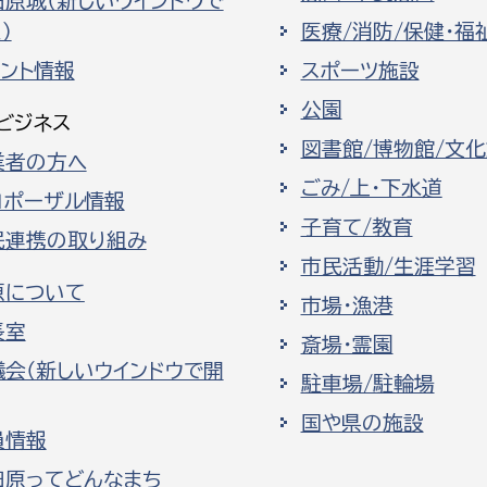
田原城（新しいウインドウで
）
医療/消防/保健・福
ベント情報
スポーツ施設
公園
ビジネス
図書館/博物館/文
業者の方へ
ごみ/上・下水道
ロポーザル情報
子育て/教育
民連携の取り組み
市民活動/生涯学習
原について
市場・漁港
長室
斎場・霊園
議会（新しいウインドウで開
駐車場/駐輪場
国や県の施設
員情報
田原ってどんなまち