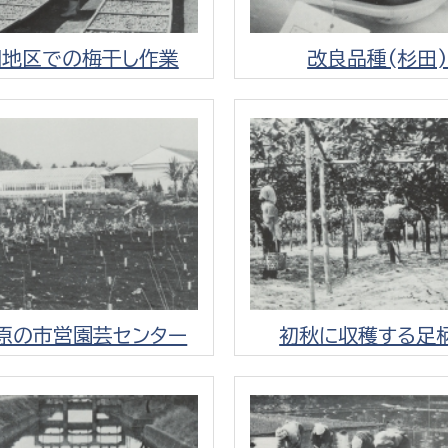
羽地区での梅干し作業
改良品種(杉田
原の市営園芸センター
初秋に収穫する足