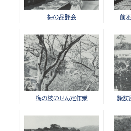
梅の品評会
前
梅の枝のせん定作業
諏訪