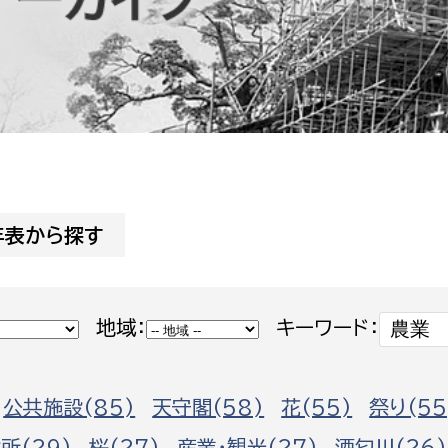
防災・安全
市税総務課
市民税課
福祉・健康
資産税課
環境・エネルギー
文化部
策課
文化政策課
地域経済
生涯学習課
年表から探す
都市基盤
文化財課
図書館
文化・生涯学習
地域：
キーワード：
スポーツ課
小田原城総合管理事
市民活動・地域づくり
公共施設(85)
天守閣(58)
花(55)
祭り(55
若者部
経済部
行政経営
所(29)
桜(27)
産業・観光(27)
酒匂川(26)