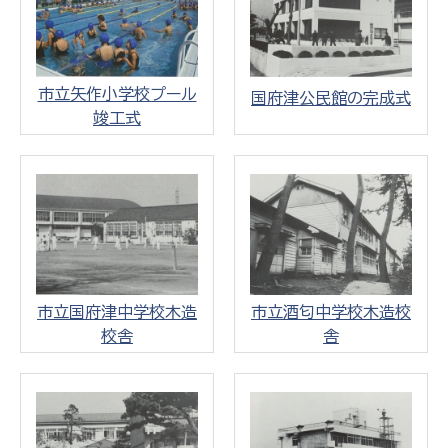
市立矢作小学校プール
国府津公民館の完成式
竣工式
市立国府津中学校木造
市立酒匂中学校木造校
校舎
舎