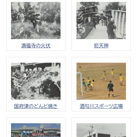
満福寺の火伏
初天神
国府津のどんど焼き
酒匂川スポーツ広場