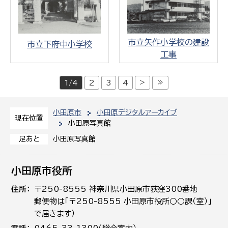
市立矢作小学校の建設
市立下府中小学校
工事
>
≫
1/4
2
3
4
小田原市
小田原デジタルアーカイブ
現在位置
小田原写真館
小田原写真館
足あと
小田原市役所
住所
〒250-8555 神奈川県小田原市荻窪300番地
郵便物は「〒250-8555 小田原市役所○○課（室）」
で届きます）