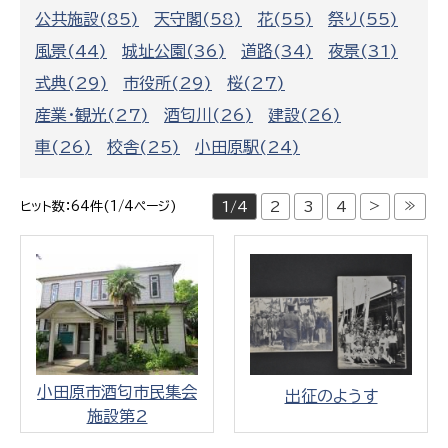
公共施設(85)
天守閣(58)
花(55)
祭り(55)
風景(44)
城址公園(36)
道路(34)
夜景(31)
式典(29)
市役所(29)
桜(27)
産業・観光(27)
酒匂川(26)
建設(26)
車(26)
校舎(25)
小田原駅(24)
>
≫
ヒット数：64件(1/4ページ)
1/4
2
3
4
小田原市酒匂市民集会
出征のようす
施設第2