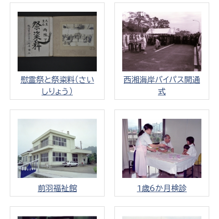
慰霊祭と祭粢料（さい
西湘海岸バイパス開通
しりょう）
式
前羽福祉館
1歳6か月検診