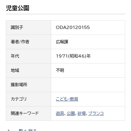
児童公園
識別子
ODA20120155
著者/作者
広報課
年代
1971(昭和46)年
地域
不明
撮影場所
カテゴリ
こども・教育
関連キーワード
遊具
、
公園
、
砂場
、
ブランコ