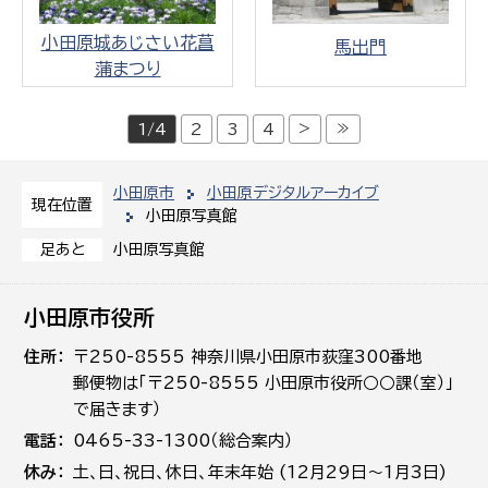
小田原城あじさい花菖
馬出門
蒲まつり
>
≫
1/4
2
3
4
小田原市
小田原デジタルアーカイブ
現在位置
小田原写真館
小田原写真館
足あと
小田原市役所
住所
〒250-8555 神奈川県小田原市荻窪300番地
郵便物は「〒250-8555 小田原市役所○○課（室）」
で届きます）
電話
0465-33-1300（総合案内）
休み
土､日､祝日、休日、年末年始 (12月29日～1月3日)