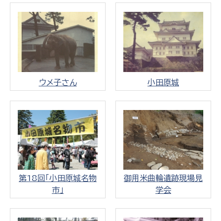
ウメ子さん
小田原城
第18回「小田原城名物
御用米曲輪遺跡現場見
市」
学会