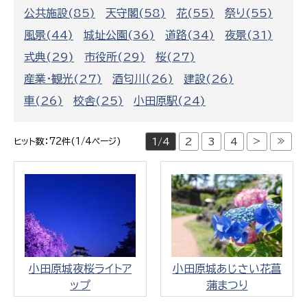
公共施設(85)
天守閣(58)
花(55)
祭り(55)
風景(44)
城址公園(36)
道路(34)
夜景(31)
式典(29)
市役所(29)
桜(27)
産業・観光(27)
酒匂川(26)
建設(26)
車(26)
校舎(25)
小田原駅(24)
>
≫
ヒット数：72件(1/4ページ)
1/4
2
3
4
小田原城夜桜ライトア
小田原城あじさい花菖
ップ
蒲まつり