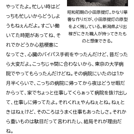
やってたよ。忙しい時はど
昭和初期の小田原提灯。かなり華
っちも忙しいからどうしよ
奢な作りだが、小田原提灯の原型
うもねぇんだよ。すごい働
をよく残している。新潟県より出
稼ぎにきた職人が持ってきたも
いてた時期があってね、そ
のと想像できる。
れでかどうか心筋梗塞に
なってさ、心臓のバイパス手術をやったんだけど、昔だった
ら大変だよ。こっちじゃ間に合わないから、東京の大学病
院でやってもらったんだけどね。その病院にいたのは１か
月半くらいで、こっちの病院に帰ってから夜はどうせ暇だ
からって、家でちょっと仕事してくらぁって病院を抜け出し
て、仕事しに帰ってたよ。それくれぇやんねぇとね。ねぇと
きはねぇけど、そのころはうまく仕事もあったしさ。それか
ら重いものは駄目だって言われたし、結局それが理由だ
ね。