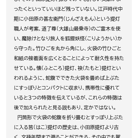
ったくといっていいほど残っていない。江戸時代中
期に小田原の甚左衛門（じんざえもん）という提灯
職人が考案、道了尊（大雄山最乗寺）のご霊木を使
い、魔除けとなり旅人を狐狸妖怪（こりようかい）か
ら守った。竹ひごを丸から角にし、火袋の竹ひごと
和紙の接着面を広くとることによって耐久性を持た
せている。懐（ふところ）提灯、袂（たもと）提灯とい
われるように、蛇腹でできた火袋を畳めば上ぶた
にすっぽりとコンパクトに収まり、携帯性に優れて
いると３つの特徴を伝えているが、これらの特徴は
後で加えられたと見る説もあり、定かではない。
円筒形で火袋の蛇腹を折り畳むとすっぽり上ぶた
に入る筥（はこ）提灯の歴史は、小田原提灯より古
く、文禄年間まで遡ることができる。その中でも駕