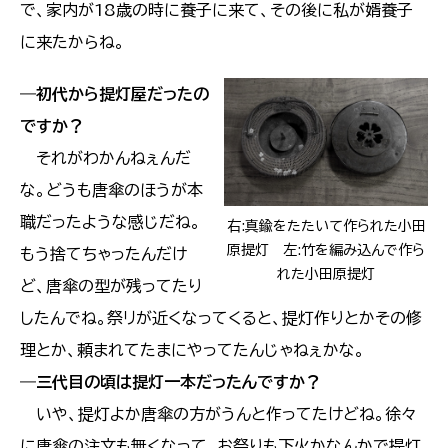
で、家内が18歳の時に養子に来て、その後に私が婿養子
に来たからね。
―初代から提灯屋だったの
ですか？
それがわかんねぇんだ
な。どうも唐傘のほうが本
職だったような感じだね。
右:真鍮をたたいて作られた小田
原提灯 左:竹を編み込んで作ら
もう捨てちゃったんだけ
れた小田原提灯
ど、唐傘の型が残ってたり
したんでね。祭リが近くなってくると、提灯作りとかその修
理とか、頼まれてたまにやってたんじゃねぇかな。
―三代目の頃は提灯一本だったんですか？
いや、提灯よか唐傘の方がうんと作ってたけどね。徐々
に唐傘の注文も無くなって、お祭りも下火かなんかで提灯