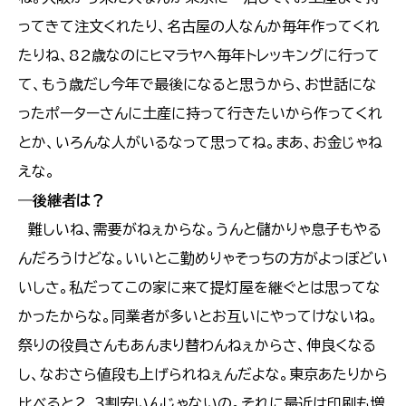
ってきて注文くれたり、名古屋の人なんか毎年作ってくれ
たりね、82歳なのにヒマラヤヘ毎年トレッキングに行って
て、もう歳だし今年で最後になると思うから、お世話にな
ったポーターさんに土産に持って行きたいから作ってくれ
とか、いろんな人がいるなって思ってね。まあ、お金じゃね
えな。
―
後継者は？
難しいね、需要がねぇからな。うんと儲かりゃ息子もやる
んだろうけどな。いいとこ勤めりゃそっちの方がよっぼどい
いしさ。私だってこの家に来て提灯屋を継ぐとは思ってな
かったからな。同業者が多いとお互いにやってけないね。
祭りの役員さんもあんまり替わんねぇからさ、伸良くなる
し、なおさら値段も上げられねぇんだよな。東京あたりから
比べると２、３割安いんじゃないの。それに最近は印刷も増