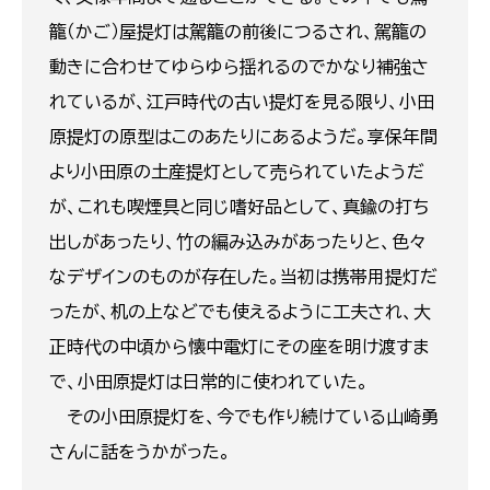
籠（かご）屋提灯は駕籠の前後につるされ、駕籠の
動きに合わせてゆらゆら揺れるのでかなり補強さ
れているが、江戸時代の古い提灯を見る限り、小田
原提灯の原型はこのあたりにあるようだ。享保年間
より小田原の土産提灯として売られていたようだ
が、これも喫煙具と同じ嗜好品として、真鍮の打ち
出しがあったり、竹の編み込みがあったりと、色々
なデザインのものが存在した。当初は携帯用提灯だ
ったが、机の上などでも使えるように工夫され、大
正時代の中頃から懐中電灯にその座を明け渡すま
で、小田原提灯は日常的に使われていた。
その小田原提灯を、今でも作り続けている山崎勇
さんに話をうかがった。