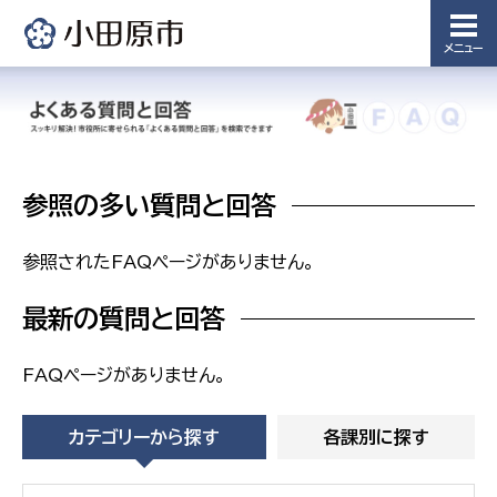
浄水管理
課
メニュー
農業委
議会局
員会事
務局
議会総務
課
農業委員
参照の多い質問と回答
会事務局
参照されたFAQページがありません。
最新の質問と回答
FAQページがありません。
カテゴリーから探す
各課別に探す