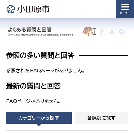
浄水管理
課
メニュー
農業委
議会局
員会事
務局
議会総務
課
農業委員
参照の多い質問と回答
会事務局
参照されたFAQページがありません。
最新の質問と回答
FAQページがありません。
カテゴリーから探す
各課別に探す