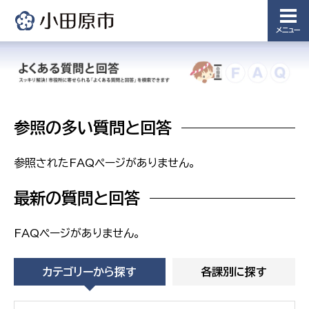
浄水管理
課
メニュー
農業委
議会局
員会事
務局
議会総務
課
農業委員
参照の多い質問と回答
会事務局
参照されたFAQページがありません。
最新の質問と回答
FAQページがありません。
カテゴリーから探す
各課別に探す