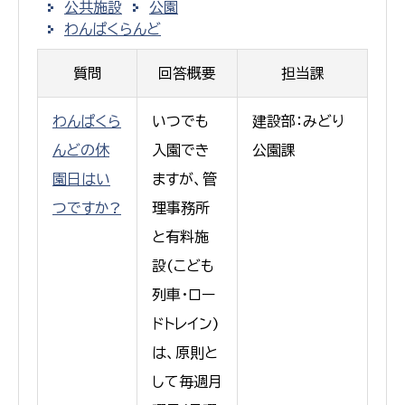
公共施設
公園
わんぱくらんど
質問
回答概要
担当課
わんぱくら
いつでも
建設部：みどり
んどの休
入園でき
公園課
園日はい
ますが、管
つですか?
理事務所
と有料施
設(こども
列車・ロー
ドトレイン)
は、原則と
して毎週月